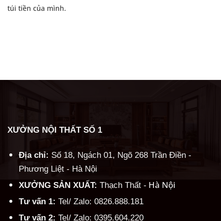
túi tiền của mình.
XƯỞNG NỘI THẤT SỐ 1
Địa chỉ:
Số 18, Ngách 01, Ngõ 268 Trần Điền -
Phương Liệt - Hà Nội
Hà Nội
XƯỞNG SẢN XUẤT:
Thạch Thất -
Tư vấn 1:
Tel/ Zalo: 0826.888.181
Tư vấn 2:
Tel/ Zalo: 0395.604.220