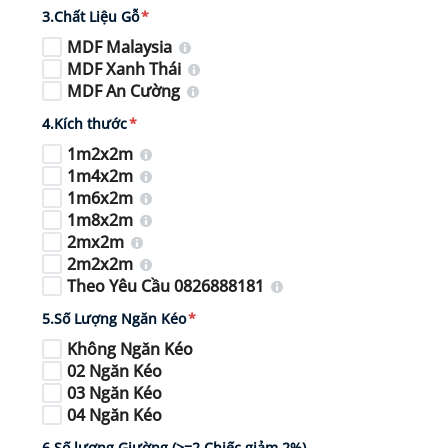
3.Chất Liệu Gỗ
*
MDF Malaysia
MDF Xanh Thái
MDF An Cường
4.Kích thước
*
1m2x2m
1m4x2m
1m6x2m
1m8x2m
2mx2m
2m2x2m
Theo Yêu Cầu 0826888181
5.Số Lượng Ngăn Kéo
*
Không Ngăn Kéo
02 Ngăn Kéo
03 Ngăn Kéo
04 Ngăn Kéo
6.Số lượng Giường (>=2 Chiếc giảm 2%)