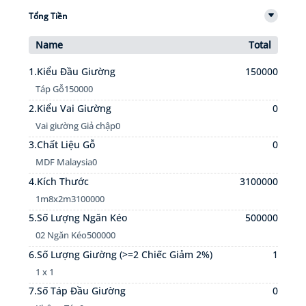
Tổng Tiền
Name
Total
1.Kiểu Đầu Giường
150000
Táp Gỗ
150000
2.Kiểu Vai Giường
0
Vai giường Giả chập
0
3.Chất Liệu Gỗ
0
MDF Malaysia
0
4.Kích Thước
3100000
1m8x2m
3100000
5.Số Lượng Ngăn Kéo
500000
02 Ngăn Kéo
500000
6.Số Lượng Giường (>=2 Chiếc Giảm 2%)
1
1 x 1
7.Số Táp Đầu Giường
0