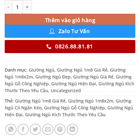
Giường Ngủ 1m8x2m Giá Rẻ Đầu Táp Gỗ Màu 501 số lượ
Alternative:
Thêm vào giỏ hàng
Zalo Tư Vấn
0826.88.81.81
Danh mục:
Giường Ngủ
,
Giường Ngủ 1m8 Giá Rẻ
,
Giường
Ngủ 1m8x2m
,
Giường Ngủ Đẹp
,
Giường Ngủ Giá Rẻ
,
Giường
Ngủ Gỗ Công Nghiệp
,
Giường Ngủ Hiện Đại
,
Giường Ngủ Kích
Thước Theo Yêu Cầu
,
Uncategorized
Thẻ:
Giường Ngủ 1m8 Giá Rẻ
,
Giường Ngủ 1m8x2m
,
Giường
Ngủ Có Ngăn Kéo
,
Giường Ngủ Gỗ Công Nghiệp
,
Giường Ngủ
Hiện Đại
,
Giường Ngủ Kích Thước Theo Yêu Cầu