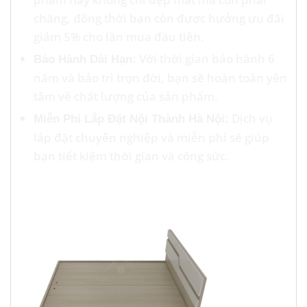
chăng, đồng thời bạn còn được hưởng ưu đãi
giảm 5% cho lần mua đầu tiên.
Với thời gian bảo hành 6
Bảo Hành Dài Hạn:
năm và bảo trì trọn đời, bạn sẽ hoàn toàn yên
tâm về chất lượng của sản phẩm.
Dịch vụ
Miễn Phí Lắp Đặt Nội Thành Hà Nội:
lắp đặt chuyên nghiệp và miễn phí sẽ giúp
bạn tiết kiệm thời gian và công sức.