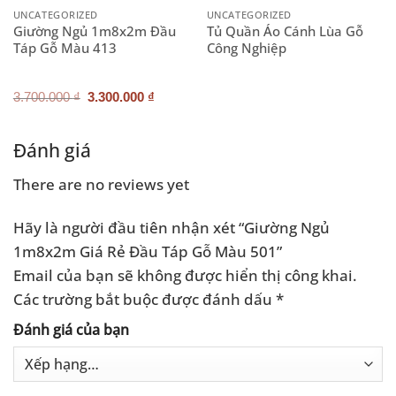
UNCATEGORIZED
UNCATEGORIZED
Giường Ngủ 1m8x2m Đầu
Tủ Quần Áo Cánh Lùa Gỗ
Táp Gỗ Màu 413
Công Nghiệp
Giá
Giá
3.700.000
₫
3.300.000
₫
gốc
hiện
là:
tại
3.700.000 ₫.
là:
.000 ₫.
3.300.000 ₫.
Đánh giá
There are no reviews yet
Hãy là người đầu tiên nhận xét “Giường Ngủ
1m8x2m Giá Rẻ Đầu Táp Gỗ Màu 501”
Email của bạn sẽ không được hiển thị công khai.
Các trường bắt buộc được đánh dấu
*
Đánh giá của bạn