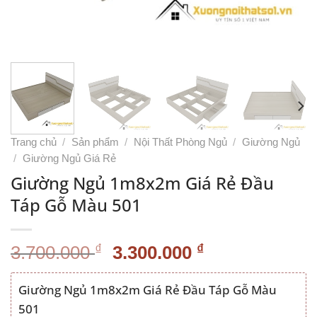
Trang chủ
/
Sản phẩm
/
Nội Thất Phòng Ngủ
/
Giường Ngủ
/
Giường Ngủ Giá Rẻ
Giường Ngủ 1m8x2m Giá Rẻ Đầu
Táp Gỗ Màu 501
Giá
Giá
₫
₫
3.700.000
3.300.000
gốc
hiện
là:
tại
Giường Ngủ 1m8x2m Giá Rẻ Đầu Táp Gỗ Màu
3.700.000 ₫.
là:
501