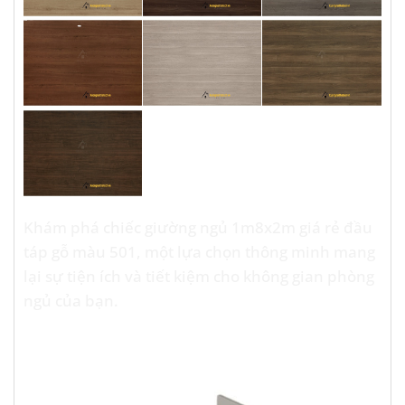
Khám phá chiếc giường ngủ 1m8x2m giá rẻ đầu
táp gỗ màu 501, một lựa chọn thông minh mang
lại sự tiện ích và tiết kiệm cho không gian phòng
ngủ của bạn.