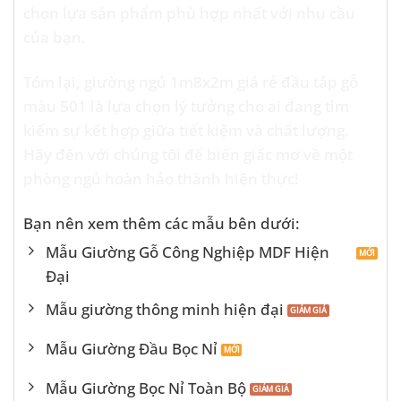
chọn lựa sản phẩm phù hợp nhất với nhu cầu
của bạn.
Tóm lại, giường ngủ 1m8x2m giá rẻ đầu táp gỗ
màu 501 là lựa chọn lý tưởng cho ai đang tìm
kiếm sự kết hợp giữa tiết kiệm và chất lượng.
Hãy đến với chúng tôi để biến giấc mơ về một
phòng ngủ hoàn hảo thành hiện thực!
Bạn nên xem thêm các mẫu bên dưới:
Mẫu Giường Gỗ Công Nghiệp MDF Hiện
Đại
Mẫu giường thông minh hiện đại
Mẫu Giường Đầu Bọc Nỉ
Mẫu Giường Bọc Nỉ Toàn Bộ