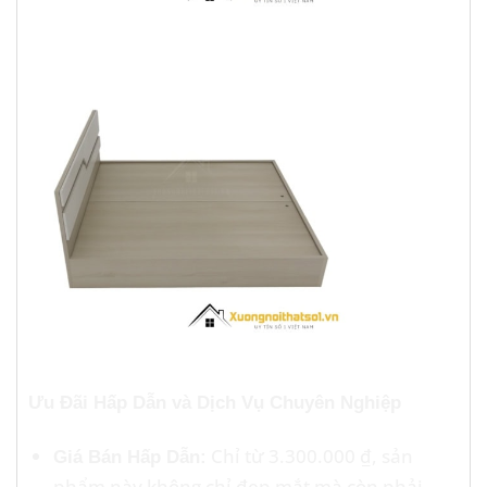
Ưu Đãi Hấp Dẫn và Dịch Vụ Chuyên Nghiệp
Chỉ từ 3.300.000 ₫, sản
Giá Bán Hấp Dẫn:
phẩm này không chỉ đẹp mắt mà còn phải