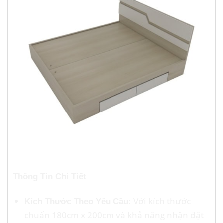
Thông Tin Chi Tiết
Với kích thước
Kích Thước Theo Yêu Cầu:
chuẩn 180cm x 200cm và khả năng nhận đặt