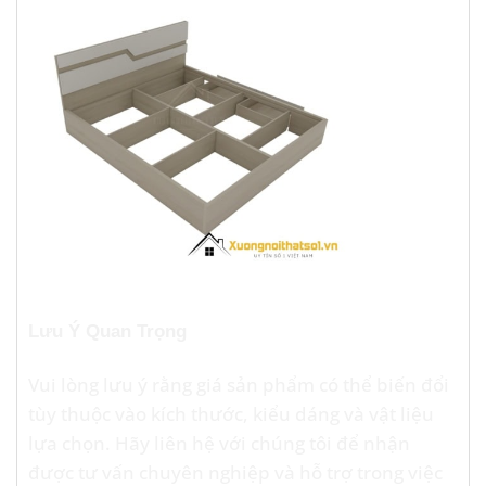
Lưu Ý Quan Trọng
Vui lòng lưu ý rằng giá sản phẩm có thể biến đổi
tùy thuộc vào kích thước, kiểu dáng và vật liệu
lựa chọn. Hãy liên hệ với chúng tôi để nhận
được tư vấn chuyên nghiệp và hỗ trợ trong việc