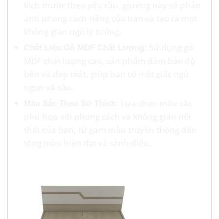
kích thước theo yêu cầu, giường này sẽ phản
ánh phong cách riêng của bạn và tạo ra một
không gian ngủ lý tưởng.
Sử dụng gỗ
Chất Liệu Gỗ MDF Chất Lượng:
MDF chất lượng cao, sản phẩm đảm bảo độ
bền và đẹp mắt, giúp bạn có một giấc ngủ
ngon và sâu.
Lựa chọn màu sắc
Màu Sắc Theo Sở Thích:
phù hợp với phong cách và không gian nội
thất của bạn, từ gam màu truyền thống đến
tông màu hiện đại và sành điệu.