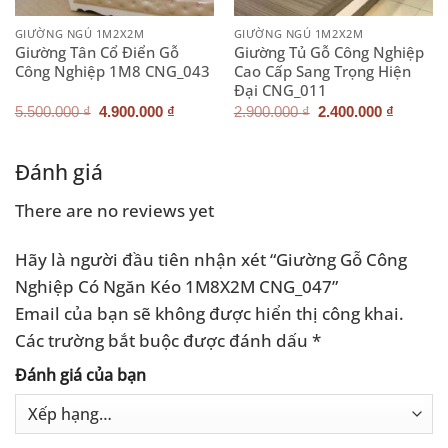
GIƯỜNG NGỦ 1M2X2M
GIƯỜNG NGỦ 1M2X2M
Giường Tân Cổ Điển Gỗ
Giường Tủ Gỗ Công Nghiệp
Công Nghiệp 1M8 CNG_043
Cao Cấp Sang Trọng Hiện
Đại CNG_011
Giá
Giá
Giá
Giá
5.500.000
₫
4.900.000
₫
2.900.000
₫
2.400.000
₫
gốc
hiện
gốc
hiện
là:
tại
là:
tại
5.500.000 ₫.
là:
2.900.000 ₫.
là:
.000 ₫.
4.900.000 ₫.
2.400.0
Đánh giá
There are no reviews yet
Hãy là người đầu tiên nhận xét “Giường Gỗ Công
Nghiệp Có Ngăn Kéo 1M8X2M CNG_047”
Email của bạn sẽ không được hiển thị công khai.
Các trường bắt buộc được đánh dấu
*
Đánh giá của bạn