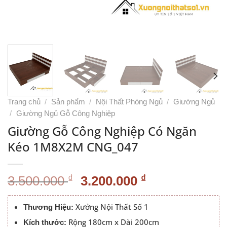
Trang chủ
/
Sản phẩm
/
Nội Thất Phòng Ngủ
/
Giường Ngủ
/
Giường Ngủ Gỗ Công Nghiệp
Giường Gỗ Công Nghiệp Có Ngăn
Kéo 1M8X2M CNG_047
Giá
Giá
₫
₫
3.500.000
3.200.000
gốc
hiện
là:
tại
Xưởng Nội Thất Số 1
Thương Hiệu:
3.500.000 ₫.
là:
Rộng 180cm x Dài 200cm
Kích thước: