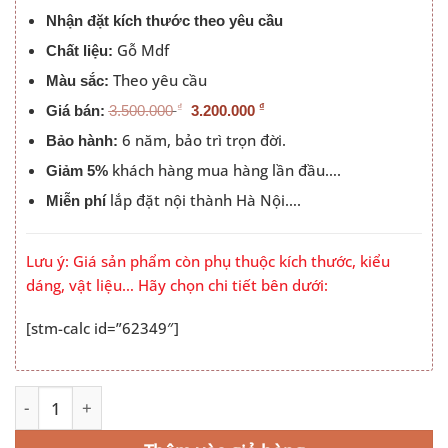
3.200.000 ₫.
Nhận đặt kích thước theo yêu cầu
Gỗ Mdf
Chất liệu:
Theo yêu cầu
Màu sắc:
₫
₫
Giá bán:
3.500.000
3.200.000
6 năm, bảo trì trọn đời.
Bảo hành:
khách hàng mua hàng lần đầu….
Giảm 5%
lắp đặt nội thành Hà Nội….
Miễn phí
Lưu ý: Giá sản phẩm còn phụ thuộc kích thước, kiểu
dáng, vật liệu… Hãy chọn chi tiết bên dưới:
[stm-calc id=”62349″]
Giường Gỗ Công Nghiệp Có Ngăn Kéo 1M8X2M CNG_047 
Alternative: