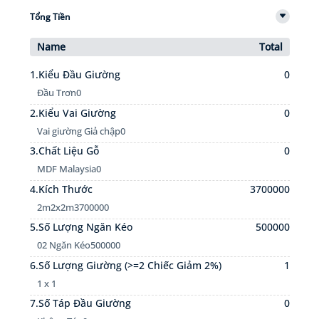
Tổng Tiền
Name
Total
1.Kiểu Đầu Giường
0
Đầu Trơn
0
2.Kiểu Vai Giường
0
Vai giường Giả chập
0
3.Chất Liệu Gỗ
0
MDF Malaysia
0
4.Kích Thước
3700000
2m2x2m
3700000
5.Số Lượng Ngăn Kéo
500000
02 Ngăn Kéo
500000
6.Số Lượng Giường (>=2 Chiếc Giảm 2%)
1
1 x 1
7.Số Táp Đầu Giường
0