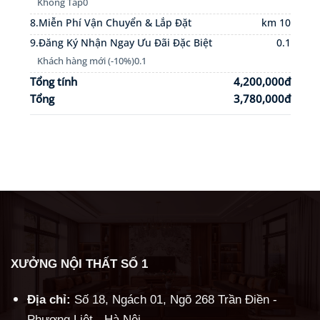
Không Táp
0
8.Miễn Phí Vận Chuyển & Lắp Đặt
km 10
9.Đăng Ký Nhận Ngay Ưu Đãi Đặc Biệt
0.1
Khách hàng mới (-10%)
0.1
Tổng tính
4,200,000đ
Tổng
3,780,000đ
XƯỞNG NỘI THẤT SỐ 1
Địa chỉ:
Số 18, Ngách 01, Ngõ 268 Trần Điền -
Phương Liệt - Hà Nội