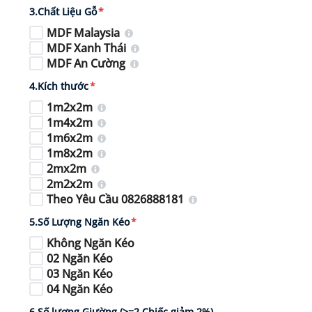
3.Chất Liệu Gỗ
*
MDF Malaysia
MDF Xanh Thái
MDF An Cường
4.Kích thước
*
1m2x2m
1m4x2m
1m6x2m
1m8x2m
2mx2m
2m2x2m
Theo Yêu Cầu 0826888181
5.Số Lượng Ngăn Kéo
*
Không Ngăn Kéo
02 Ngăn Kéo
03 Ngăn Kéo
04 Ngăn Kéo
6.Số lượng Giường (>=2 Chiếc giảm 2%)