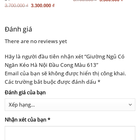
gốc
hiện
Giá
Giá
3.700.000
₫
3.300.000
₫
là:
tại
gốc
hiện
3.700.000 ₫.
là:
là:
tại
3.300.0
3.700.000 ₫.
là:
.000 ₫.
3.300.000 ₫.
Đánh giá
There are no reviews yet
Hãy là người đầu tiên nhận xét “Giường Ngủ Có
Ngăn Kéo Hà Nội Đầu Cong Màu 613”
Email của bạn sẽ không được hiển thị công khai.
Các trường bắt buộc được đánh dấu
*
Đánh giá của bạn
Nhận xét của bạn
*