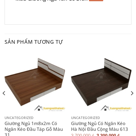
SẢN PHẨM TƯƠNG TỰ
UNCATEGORIZED
UNCATEGORIZED
Giường Ngủ 1m8x2m Có
Giường Ngủ Có Ngăn Kéo
Ngăn Kéo Đầu Táp Gỗ Màu
Hà Nội Đầu Cộng Màu 613
31
Giá
Giá
3.700.000
₫
3.300.000
₫