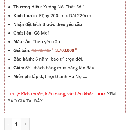
3.700.000 ₫.
Xưởng Nội Thất Số 1
Thương Hiệu:
Rộng 200cm x Dài 220cm
Kích thước:
Nhận đặt kích thước theo yêu cầu
Gỗ Mdf
Chất liệu:
Theo yêu cầu
Màu sắc:
₫
₫
Giá bán:
4.200.000
3.700.000
6 năm, bảo trì trọn đời.
Bảo hành:
khách hàng mua hàng lần đầu….
Giảm 5%
lắp đặt nội thành Hà Nội….
Miễn phí
Lưu ý: Kích thước, kiểu dáng, vật liệu khác …==>
XEM
BÁO GIÁ TẠI ĐÂY
Giường Ngủ Có Ngăn Kéo Hà Nội Đầu Cong Màu 613 số l
Alternative: