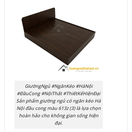
GiườngNgủ #NgănKéo #HàNội
#ĐầuCong #NộiThất #ThiếtKếHiệnĐại
Sản phẩm giường ngủ có ngăn kéo Hà
Nội đầu cong màu 613z (3) là lựa chọn
hoàn hảo cho không gian sống hiện
đại.