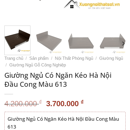
Trang chủ
/
Sản phẩm
/
Nội Thất Phòng Ngủ
/
Giường Ngủ
/
Giường Ngủ Gỗ Công Nghiệp
Giường Ngủ Có Ngăn Kéo Hà Nội
Đầu Cong Màu 613
Giá
Giá
₫
₫
4.200.000
3.700.000
gốc
hiện
là:
tại
Giường Ngủ Có Ngăn Kéo Hà Nội Đầu Cong Màu
4.200.000 ₫.
là:
613