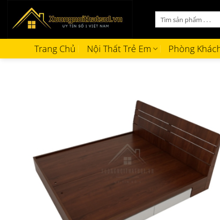
Bỏ
Tìm
qua
kiếm:
nội
dung
Trang Chủ
Nội Thất Trẻ Em
Phòng Khác