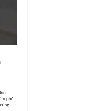
n
đến
hẩm phù
 cùng