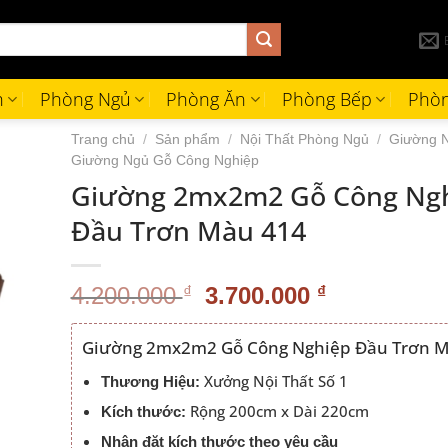
h
Phòng Ngủ
Phòng Ăn
Phòng Bếp
Phòn
Trang chủ
/
Sản phẩm
/
Nội Thất Phòng Ngủ
/
Giường 
Giường Ngủ Gỗ Công Nghiệp
Giường 2mx2m2 Gỗ Công Ng
Đầu Trơn Màu 414
Giá
Giá
4.200.000
₫
3.700.000
₫
gốc
hiện
là:
tại
Giường 2mx2m2 Gỗ Công Nghiệp Đầu Trơn M
4.200.000 ₫.
là:
Xưởng Nội Thất Số 1
Thương Hiệu:
3.700.000 
Rộng 200cm x Dài 220cm
Kích thước:
Nhận đặt kích thước theo yêu cầu