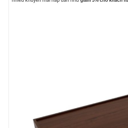
giảm 5% cho khách h