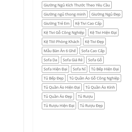
Giường Ngủ Kích Thước Theo Yêu Cầu
Giường ngủ thong minh
Giường Ngủ Đẹp
Giường Trẻ Em
Kệ Tivi Cao Cấp
Kệ Tivi Gỗ Công Nghiệp
Kệ Tivi Hiện Đại
Kệ TiVi Phòng Khách
Kệ Tivi Đẹp
Mẫu Bàn Ăn 6 Ghế
Sofa Cao Cấp
Sofa Da
Sofa Giá Rẻ
Sofa Gỗ
Sofa Hiện Đại
Sofa Nỉ
Tủ Bếp Hiện Đại
Tủ Bếp Đẹp
Tủ Quần Áo Gỗ Công Nghiệp
Tủ Quần Áo Hiện Đại
Tủ Quần Áo Kính
Tủ Quần Áo Đẹp
Tủ Rượu
Tủ Rượu Hiện Đại
Tủ Rượu Đẹp