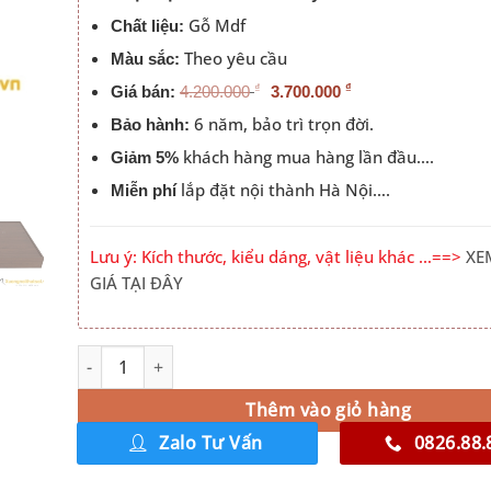
Gỗ Mdf
Chất liệu:
Theo yêu cầu
Màu sắc:
₫
₫
Giá bán:
4.200.000
3.700.000
6 năm, bảo trì trọn đời.
Bảo hành:
khách hàng mua hàng lần đầu….
Giảm 5%
lắp đặt nội thành Hà Nội….
Miễn phí
Lưu ý: Kích thước, kiểu dáng, vật liệu khác …==>
XE
GIÁ TẠI ĐÂY
Giường 2mx2m2 Gỗ Công Nghiệp Đầu Trơn Màu 414 số
Alternative:
Thêm vào giỏ hàng
Zalo Tư Vấn
0826.88.