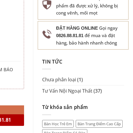
phẩm đã được xử lý, không bị
cong vênh, mối mọt
Gọi ngay
ĐẶT HÀNG ONLINE
để mua và đặt
0826.88.81.81
hàng, bảo hành nhanh chóng
TIN TỨC
M BÁO
Chưa phân loại
(1)
Tư Vấn Nội Ngoại Thất
(37)
 lượng
Từ khóa sản phẩm
81.81
Bàn Học Trẻ Em
Bàn Trang Điểm Cao Cấp
Bàn Trang Điểm Có Đèn