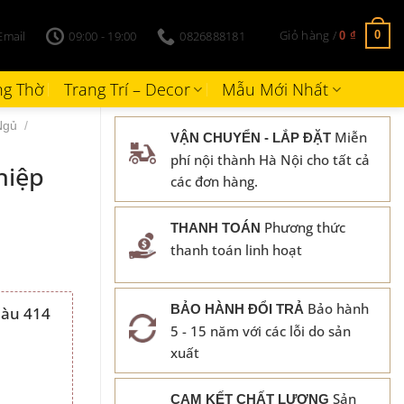
Giỏ hàng /
Email
09:00 - 19:00
0826888181
0
0
₫
g Thờ
Trang Trí – Decor
Mẫu Mới Nhất
Ngủ
/
Miễn
VẬN CHUYỂN - LẮP ĐẶT
phí nội thành Hà Nội cho tất cả
hiệp
các đơn hàng.
Phương thức
THANH TOÁN
thanh toán linh hoạt
Bảo hành
BẢO HÀNH ĐỔI TRẢ
àu 414
5 - 15 năm với các lỗi do sản
₫.
xuất
Sản
CAM KẾT CHẤT LƯỢNG