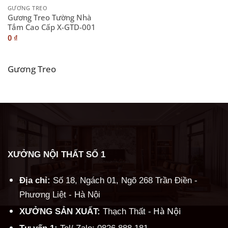
GƯƠNG TREO
Gương Treo Tường Nhà
Tắm Cao Cấp X-GTD-001
0
₫
Gương Treo
XƯỞNG NỘI THẤT SỐ 1
Địa chỉ:
Số 18, Ngách 01, Ngõ 268 Trần Điền -
Phương Liệt - Hà Nội
Hà Nội
XƯỞNG SẢN XUẤT:
Thạch Thất -
Tư vấn 1:
Tel/ Zalo: 0826.888.181