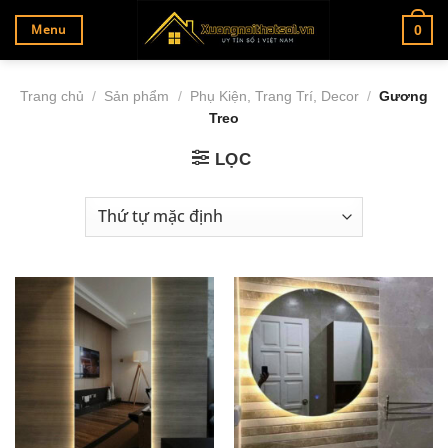
Bỏ
Menu
0
qua
nội
dung
Trang chủ
/
Sản phẩm
/
Phụ Kiện, Trang Trí, Decor
/
Gương
Treo
LỌC