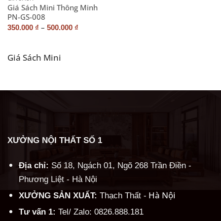
Giá Sách Mini Thông Minh
PN-GS-008
–
350.000
₫
500.000
₫
Giá Sách Mini
XƯỞNG NỘI THẤT SỐ 1
Địa chỉ:
Số 18, Ngách 01, Ngõ 268 Trần Điền -
Phương Liệt - Hà Nội
Hà Nội
XƯỞNG SẢN XUẤT:
Thạch Thất -
Tư vấn 1:
Tel/ Zalo: 0826.888.181