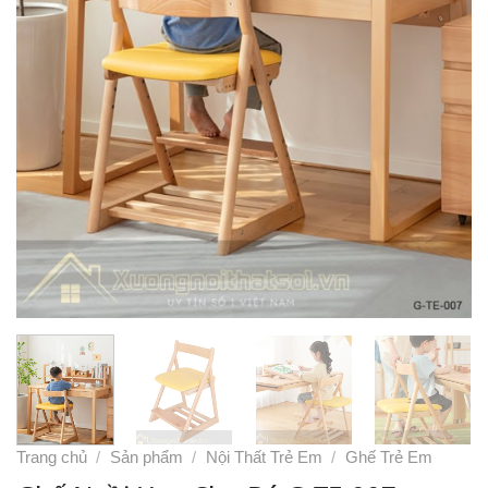
Trang chủ
/
Sản phẩm
/
Nội Thất Trẻ Em
/
Ghế Trẻ Em