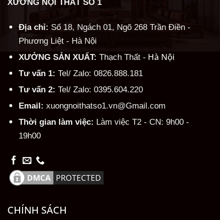
XƯỞNG NỘI THẤT SỐ 1
Địa chỉ:
Số 18, Ngách 01, Ngõ 268 Trần Điền -
Phương Liệt - Hà Nội
Hà Nội
XƯỞNG SẢN XUẤT:
Thạch Thất -
Tư vấn 1:
Tel/ Zalo: 0826.888.181
Tư vấn 2:
Tel/ Zalo: 0395.604.220
Email:
xuongnoithatso1.vn@Gmail.com
Thời gian làm việc:
Làm việc T2 - CN: 9h00 -
19h00
CHÍNH SÁCH