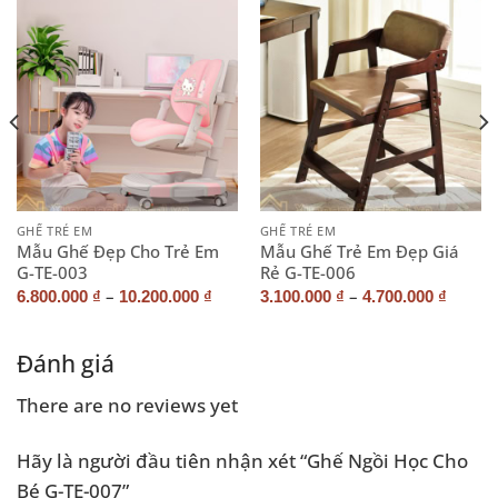
GHẾ TRẺ EM
GHẾ TRẺ EM
Mẫu Ghế Đẹp Cho Trẻ Em
Mẫu Ghế Trẻ Em Đẹp Giá
G-TE-003
Rẻ G-TE-006
–
–
6.800.000
₫
10.200.000
₫
3.100.000
₫
4.700.000
₫
Đánh giá
There are no reviews yet
Hãy là người đầu tiên nhận xét “Ghế Ngồi Học Cho
Bé G-TE-007”