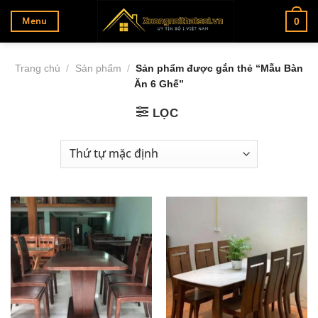
Bỏ
Menu
0
qua
nội
dung
Trang chủ
/
Sản phẩm
/
Sản phẩm được gắn thẻ “Mẫu Bàn
Ăn 6 Ghế”
LỌC