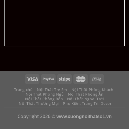
Trang chủ
Nội Thất Trẻ Em
Nội Thất Phòng Khách
Nội Thất Phòng Ngủ
Nội Thất Phòng Ăn
Nội Thất Phòng Bếp
Nội Thất Ngoài Trời
Nội Thất Thương Mại
Phụ Kiện, Trang Trí, Decor
Copyright 2026 ©
www.xuongnoithatso1.vn