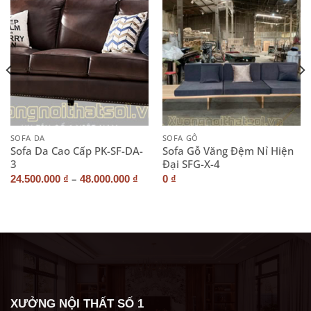
SOFA DA
SOFA GỖ
Sofa Da Cao Cấp PK-SF-DA-
Sofa Gỗ Văng Đệm Nỉ Hiện
3
Đại SFG-X-4
–
24.500.000
₫
48.000.000
₫
0
₫
XƯỞNG NỘI THẤT SỐ 1