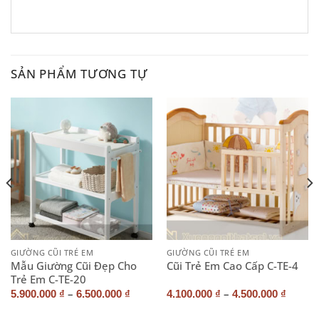
SẢN PHẨM TƯƠNG TỰ
GIƯỜNG CŨI TRẺ EM
GIƯỜNG CŨI TRẺ EM
Mẫu Giường Cũi Đẹp Cho
Cũi Trẻ Em Cao Cấp C-TE-4
Trẻ Em C-TE-20
–
–
5.900.000
₫
6.500.000
₫
4.100.000
₫
4.500.000
₫