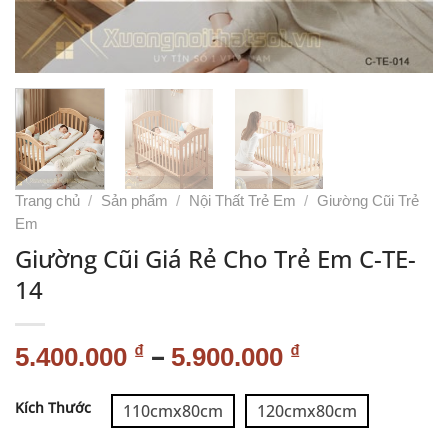
Trang chủ
/
Sản phẩm
/
Nội Thất Trẻ Em
/
Giường Cũi Trẻ
Em
Giường Cũi Giá Rẻ Cho Trẻ Em C-TE-
14
–
₫
₫
5.400.000
5.900.000
Alternative:
Kích Thước
110cmx80cm
120cmx80cm