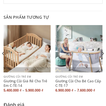
SẢN PHẨM TƯƠNG TỰ
GIƯỜNG CŨI TRẺ EM
GIƯỜNG CŨI TRẺ EM
Giường Cũi Giá Rẻ Cho Trẻ
Giường Cũi Cho Bé Cao Cấp
Em C-TE-14
C-TE-17
–
–
5.400.000
₫
5.900.000
₫
6.900.000
₫
7.600.000
₫
Đánh giá