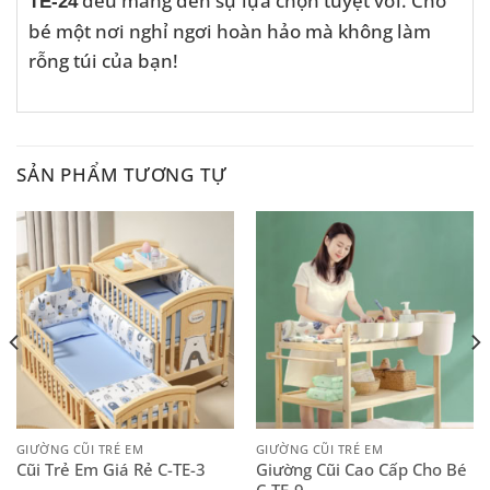
đều mang đến sự lựa chọn tuyệt vời. Cho
TE-24
bé một nơi nghỉ ngơi hoàn hảo mà không làm
rỗng túi của bạn!
SẢN PHẨM TƯƠNG TỰ
GIƯỜNG CŨI TRẺ EM
GIƯỜNG CŨI TRẺ EM
Giường Cũi Cao Cấp Cho Bé
Cũi Trẻ Em Giá Rẻ C-TE-3
C-TE-9