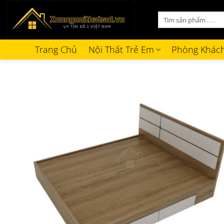
Bỏ
Tìm
qua
kiếm:
nội
dung
Trang Chủ
Nội Thất Trẻ Em
Phòng Khác