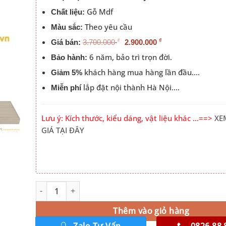
Gỗ Mdf
Chất liệu:
Theo yêu cầu
Màu sắc:
₫
₫
Giá bán:
3.700.000
2.900.000
6 năm, bảo trì trọn đời.
Bảo hành:
khách hàng mua hàng lần đầu….
Giảm 5%
lắp đặt nội thành Hà Nội….
Miễn phí
Lưu ý: Kích thước, kiểu dáng, vật liệu khác …==>
XE
GIÁ TẠI ĐÂY
Giường 1m8 2m Giá Rẻ Hà Nội Đầu Cộng Màu 388 số lư
Alternative:
Thêm vào giỏ hàng
Zalo Tư Vấn
0826.88.