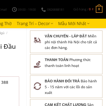
Giỏ hàng /
Email
09:00 - 19:00
0826888181
0
0
₫
g Thờ
Trang Trí – Decor
Mẫu Mới Nhất
Ngủ
/
Miễn
VẬN CHUYỂN - LẮP ĐẶT
phí nội thành Hà Nội cho tất cả
i Đầu
các đơn hàng.
Phương thức
THANH TOÁN
thanh toán linh hoạt
Bảo hành
BẢO HÀNH ĐỔI TRẢ
 388
5 - 15 năm với các lỗi do sản
₫.
xuất
Sản
CAM KẾT CHẤT LƯỢNG