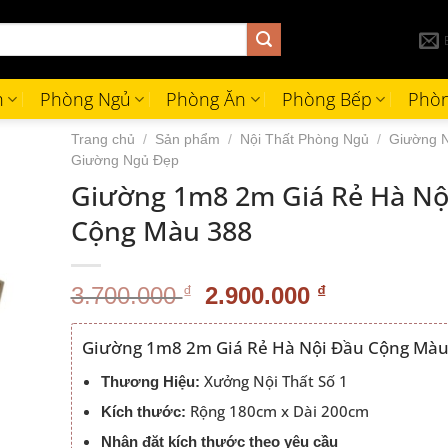
h
Phòng Ngủ
Phòng Ăn
Phòng Bếp
Phòn
Trang chủ
/
Sản phẩm
/
Nội Thất Phòng Ngủ
/
Giường 
Giường Ngủ Đẹp
Giường 1m8 2m Giá Rẻ Hà Nộ
Cộng Màu 388
Giá
Giá
3.700.000
₫
2.900.000
₫
gốc
hiện
là:
tại
Giường 1m8 2m Giá Rẻ Hà Nội Đầu Cộng Màu
3.700.000 ₫.
là:
Xưởng Nội Thất Số 1
Thương Hiệu:
2.900.000 
Rộng 180cm x Dài 200cm
Kích thước:
Nhận đặt kích thước theo yêu cầu