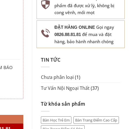
phẩm đã được xử lý, không bị
cong vênh, mối mọt
Gọi ngay
ĐẶT HÀNG ONLINE
để mua và đặt
0826.88.81.81
hàng, bảo hành nhanh chóng
TIN TỨC
M BÁO
Chưa phân loại
(1)
Tư Vấn Nội Ngoại Thất
(37)
Từ khóa sản phẩm
ợng
Bàn Học Trẻ Em
Bàn Trang Điểm Cao Cấp
81.81
Bàn Trang Điểm Có Đèn