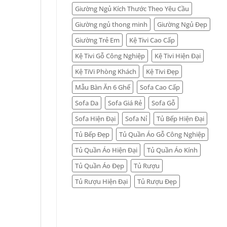
Giường Ngủ Kích Thước Theo Yêu Cầu
Giường ngủ thong minh
Giường Ngủ Đẹp
Giường Trẻ Em
Kệ Tivi Cao Cấp
Kệ Tivi Gỗ Công Nghiệp
Kệ Tivi Hiện Đại
Kệ TiVi Phòng Khách
Kệ Tivi Đẹp
Mẫu Bàn Ăn 6 Ghế
Sofa Cao Cấp
Sofa Da
Sofa Giá Rẻ
Sofa Gỗ
Sofa Hiện Đại
Sofa Nỉ
Tủ Bếp Hiện Đại
Tủ Bếp Đẹp
Tủ Quần Áo Gỗ Công Nghiệp
Tủ Quần Áo Hiện Đại
Tủ Quần Áo Kính
Tủ Quần Áo Đẹp
Tủ Rượu
Tủ Rượu Hiện Đại
Tủ Rượu Đẹp