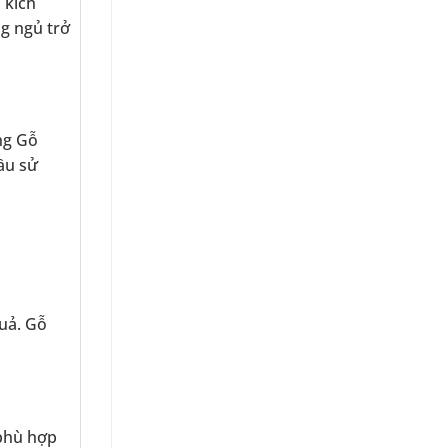
 kích
g ngủ trở
ng Gỗ
ầu sử
uả. Gỗ
 phù hợp