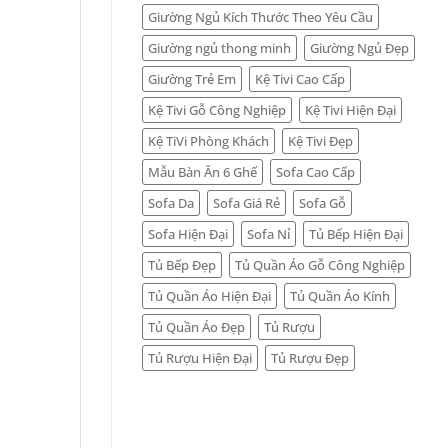
Giường Ngủ Kích Thước Theo Yêu Cầu
Giường ngủ thong minh
Giường Ngủ Đẹp
Giường Trẻ Em
Kệ Tivi Cao Cấp
Kệ Tivi Gỗ Công Nghiệp
Kệ Tivi Hiện Đại
Kệ TiVi Phòng Khách
Kệ Tivi Đẹp
Mẫu Bàn Ăn 6 Ghế
Sofa Cao Cấp
Sofa Da
Sofa Giá Rẻ
Sofa Gỗ
Sofa Hiện Đại
Sofa Nỉ
Tủ Bếp Hiện Đại
Tủ Bếp Đẹp
Tủ Quần Áo Gỗ Công Nghiệp
Tủ Quần Áo Hiện Đại
Tủ Quần Áo Kính
Tủ Quần Áo Đẹp
Tủ Rượu
Tủ Rượu Hiện Đại
Tủ Rượu Đẹp