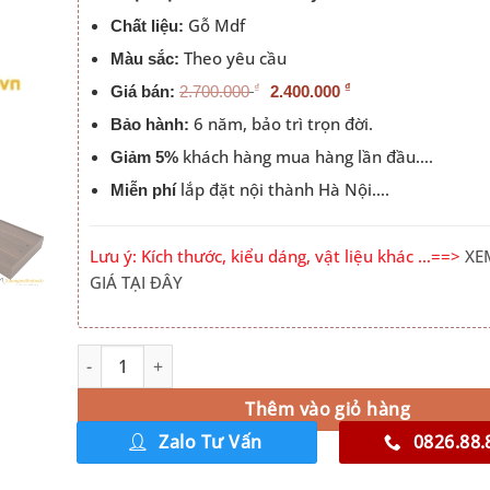
Gỗ Mdf
Chất liệu:
Theo yêu cầu
Màu sắc:
₫
₫
Giá bán:
2.700.000
2.400.000
6 năm, bảo trì trọn đời.
Bảo hành:
khách hàng mua hàng lần đầu….
Giảm 5%
lắp đặt nội thành Hà Nội….
Miễn phí
Lưu ý: Kích thước, kiểu dáng, vật liệu khác …==>
XE
GIÁ TẠI ĐÂY
Giường Gỗ mdf 1m2 Đầu Kẻ Chỉ Màu 335 số lượng
Alternative:
Thêm vào giỏ hàng
Zalo Tư Vấn
0826.88.