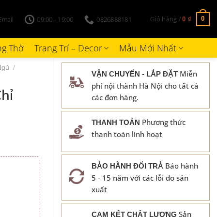
Giỏ hàng /
Email
09:00 - 19:00
0826888181
0
0
₫
g Thờ
Trang Trí – Decor
Mẫu Mới Nhất
Ngủ
/
Miễn
VẬN CHUYỂN - LẮP ĐẶT
phí nội thành Hà Nội cho tất cả
hỉ
các đơn hàng.
Phương thức
THANH TOÁN
thanh toán linh hoạt
Bảo hành
BẢO HÀNH ĐỔI TRẢ
5 - 15 năm với các lỗi do sản
₫.
xuất
Sản
CAM KẾT CHẤT LƯỢNG