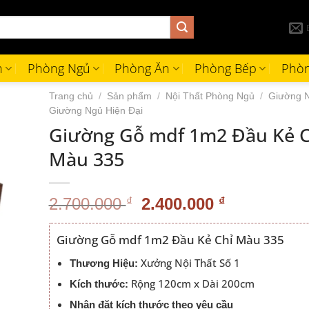
h
Phòng Ngủ
Phòng Ăn
Phòng Bếp
Phòn
Trang chủ
/
Sản phẩm
/
Nội Thất Phòng Ngủ
/
Giường 
Giường Ngủ Hiện Đại
Giường Gỗ mdf 1m2 Đầu Kẻ C
Màu 335
Giá
Giá
2.700.000
₫
2.400.000
₫
gốc
hiện
là:
tại
Giường Gỗ mdf 1m2 Đầu Kẻ Chỉ Màu 335
2.700.000 ₫.
là:
Xưởng Nội Thất Số 1
Thương Hiệu:
2.400.000 
Rộng 120cm x Dài 200cm
Kích thước:
Nhận đặt kích thước theo yêu cầu