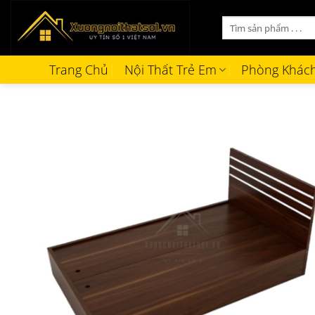
Bỏ
Tìm
qua
kiếm:
nội
dung
Trang Chủ
Nội Thất Trẻ Em
Phòng Khác