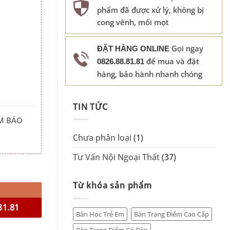
phẩm đã được xử lý, không bị
cong vênh, mối mọt
Gọi ngay
ĐẶT HÀNG ONLINE
để mua và đặt
0826.88.81.81
hàng, bảo hành nhanh chóng
TIN TỨC
M BÁO
Chưa phân loại
(1)
Tư Vấn Nội Ngoại Thất
(37)
Từ khóa sản phẩm
81.81
Bàn Học Trẻ Em
Bàn Trang Điểm Cao Cấp
Bàn Trang Điểm Có Đèn