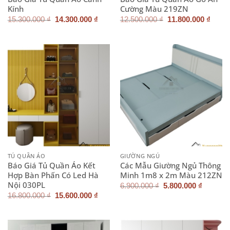
Kính
Cường Màu 219ZN
Giá
Giá
Giá
Giá
15.300.000
₫
14.300.000
₫
12.500.000
₫
11.800.000
₫
gốc
hiện
gốc
hiện
là:
tại
là:
tại
15.300.000 ₫.
là:
12.500.000 ₫.
là:
14.300.000 ₫.
11.80
TỦ QUẦN ÁO
GIƯỜNG NGỦ
Báo Giá Tủ Quần Áo Kết
Các Mẫu Giường Ngủ Thông
Hợp Bàn Phấn Có Led Hà
Minh 1m8 x 2m Màu 212ZN
Nội 030PL
Giá
Giá
6.900.000
₫
5.800.000
₫
gốc
hiện
Giá
Giá
16.800.000
₫
15.600.000
₫
là:
tại
gốc
hiện
6.900.000 ₫.
là:
là:
tại
5.800.0
16.800.000 ₫.
là:
15.600.000 ₫.