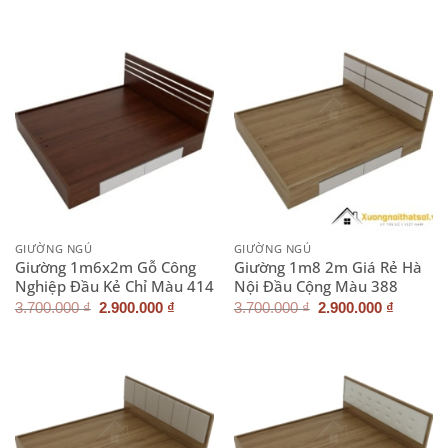
là:
tại
là:
tại
2.900.000 ₫.
là:
3.700.000 ₫.
là:
2.400.000 ₫.
2.900.0
GIƯỜNG NGỦ
GIƯỜNG NGỦ
Giường 1m6x2m Gỗ Công
Giường 1m8 2m Giá Rẻ Hà
Nghiệp Đầu Kẻ Chỉ Màu 414
Nội Đầu Cộng Màu 388
Giá
Giá
Giá
Giá
3.700.000
₫
2.900.000
₫
3.700.000
₫
2.900.000
₫
gốc
hiện
gốc
hiện
là:
tại
là:
tại
3.700.000 ₫.
là:
3.700.000 ₫.
là:
2.900.000 ₫.
2.900.0