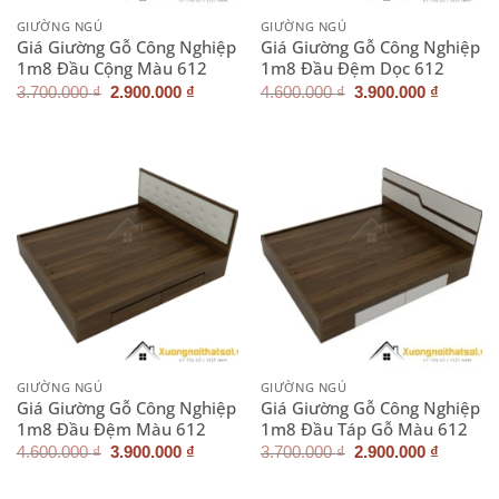
GIƯỜNG NGỦ
GIƯỜNG NGỦ
Giá Giường Gỗ Công Nghiệp
Giá Giường Gỗ Công Nghiệp
1m8 Đầu Cộng Màu 612
1m8 Đầu Đệm Dọc 612
Giá
Giá
Giá
Giá
3.700.000
₫
2.900.000
₫
4.600.000
₫
3.900.000
₫
gốc
hiện
gốc
hiện
là:
tại
là:
tại
3.700.000 ₫.
là:
4.600.000 ₫.
là:
2.900.000 ₫.
3.900.0
GIƯỜNG NGỦ
GIƯỜNG NGỦ
Giá Giường Gỗ Công Nghiệp
Giá Giường Gỗ Công Nghiệp
1m8 Đầu Đệm Màu 612
1m8 Đầu Táp Gỗ Màu 612
Giá
Giá
Giá
Giá
4.600.000
₫
3.900.000
₫
3.700.000
₫
2.900.000
₫
gốc
hiện
gốc
hiện
là:
tại
là:
tại
4.600.000 ₫.
là:
3.700.000 ₫.
là: