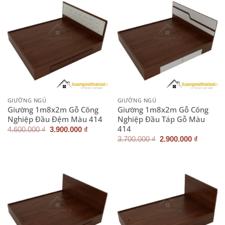
GIƯỜNG NGỦ
GIƯỜNG NGỦ
Giường 1m8x2m Gỗ Công
Giường 1m8x2m Gỗ Công
Nghiệp Đầu Đệm Màu 414
Nghiệp Đầu Táp Gỗ Màu
414
Giá
Giá
4.600.000
₫
3.900.000
₫
gốc
hiện
Giá
Giá
3.700.000
₫
2.900.000
₫
là:
tại
gốc
hiện
4.600.000 ₫.
là:
là:
tại
3.900.000 ₫.
3.700.000 ₫.
là:
2.900.0