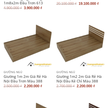
1m8x2m Đầu Trơn 613
Giá
Giá
20.100.000
₫
19.100.000
₫
gốc
hiện
Giá
Giá
4.900.000
₫
3.900.000
₫
là:
tại
gốc
hiện
20.100.000 ₫.
là:
là:
tại
19.10
4.900.000 ₫.
là:
3.900.000 ₫.
GIƯỜNG NGỦ
GIƯỜNG NGỦ
Giường 1m 2m Giá Rẻ Hà
Giường 1m2 2m Giá Rẻ Hà
Nội Đầu Trơn Màu 388
Nội Đầu Kẻ Chỉ Màu 388
Giá
Giá
Giá
Giá
2.500.000
₫
2.200.000
₫
2.700.000
₫
2.200.000
₫
gốc
hiện
gốc
hiện
là:
tại
là:
tại
2.500.000 ₫.
là:
2.700.000 ₫.
là:
2.200.000 ₫.
2.200.0