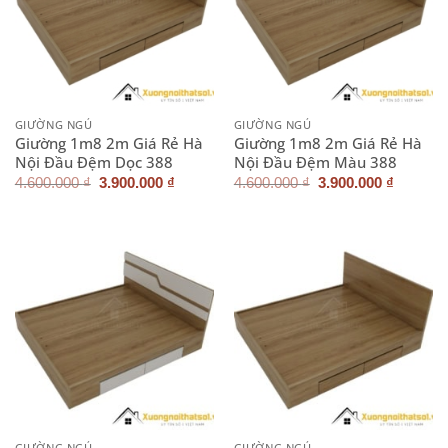
GIƯỜNG NGỦ
GIƯỜNG NGỦ
Giường 1m8 2m Giá Rẻ Hà
Giường 1m8 2m Giá Rẻ Hà
Nội Đầu Đệm Dọc 388
Nội Đầu Đệm Màu 388
Giá
Giá
Giá
Giá
4.600.000
₫
3.900.000
₫
4.600.000
₫
3.900.000
₫
gốc
hiện
gốc
hiện
là:
tại
là:
tại
4.600.000 ₫.
là:
4.600.000 ₫.
là:
3.900.000 ₫.
3.900.0
GIƯỜNG NGỦ
GIƯỜNG NGỦ