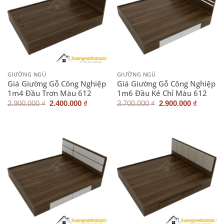
GIƯỜNG NGỦ
GIƯỜNG NGỦ
Giá Giường Gỗ Công Nghiệp
Giá Giường Gỗ Công Nghiệp
1m4 Đầu Trơn Màu 612
1m6 Đầu Kẻ Chỉ Màu 612
Giá
Giá
Giá
Giá
2.900.000
₫
2.400.000
₫
3.700.000
₫
2.900.000
₫
gốc
hiện
gốc
hiện
là:
tại
là:
tại
2.900.000 ₫.
là:
3.700.000 ₫.
là:
2.400.000 ₫.
2.900.0