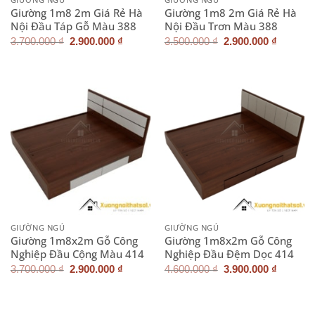
Giường 1m8 2m Giá Rẻ Hà
Giường 1m8 2m Giá Rẻ Hà
Nội Đầu Táp Gỗ Màu 388
Nội Đầu Trơn Màu 388
Giá
Giá
Giá
Giá
3.700.000
₫
2.900.000
₫
3.500.000
₫
2.900.000
₫
gốc
hiện
gốc
hiện
là:
tại
là:
tại
3.700.000 ₫.
là:
3.500.000 ₫.
là:
2.900.000 ₫.
2.900.0
GIƯỜNG NGỦ
GIƯỜNG NGỦ
Giường 1m8x2m Gỗ Công
Giường 1m8x2m Gỗ Công
Nghiệp Đầu Cộng Màu 414
Nghiệp Đầu Đệm Dọc 414
Giá
Giá
Giá
Giá
3.700.000
₫
2.900.000
₫
4.600.000
₫
3.900.000
₫
gốc
hiện
gốc
hiện
là:
tại
là:
tại
3.700.000 ₫.
là:
4.600.000 ₫.
là:
2.900.000 ₫.
3.900.0