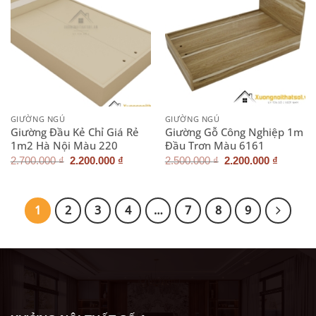
GIƯỜNG NGỦ
GIƯỜNG NGỦ
Giường Đầu Kẻ Chỉ Giá Rẻ
Giường Gỗ Công Nghiệp 1m
1m2 Hà Nội Màu 220
Đầu Trơn Màu 6161
Giá
Giá
Giá
Giá
2.700.000
₫
2.200.000
₫
2.500.000
₫
2.200.000
₫
gốc
hiện
gốc
hiện
là:
tại
là:
tại
2.700.000 ₫.
là:
2.500.000 ₫.
là:
2.200.000 ₫.
2.200.0
1
2
3
4
…
7
8
9