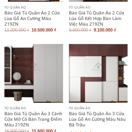
TỦ QUẦN ÁO
TỦ QUẦN ÁO
Báo Giá Tủ Quần Áo 2 Cửa
Báo Giá Tủ Quần Áo 2 Cửa
Lùa Gỗ An Cường Màu
Lùa Gỗ Kết Hợp Bàn Làm
219ZN
Việc Màu 219ZN
Giá
Giá
Giá
Giá
11.200.000
₫
10.500.000
₫
9.600.000
₫
9.100.000
₫
gốc
hiện
gốc
hiện
là:
tại
là:
tại
11.200.000 ₫.
là:
9.600.000 ₫.
là:
10.500.000 ₫.
9.100.0
TỦ QUẦN ÁO
TỦ QUẦN ÁO
Báo Giá Tủ Quần Áo 3 Cánh
Báo Giá Tủ Quần Áo 3 Cửa
Cửa Mở Có Bàn Trang Điểm
Lùa Gỗ An Cường Màu Nâu
Màu 219ZN
Bã Trầu
Giá
Giá
16.800.000
₫
15.600.000
₫