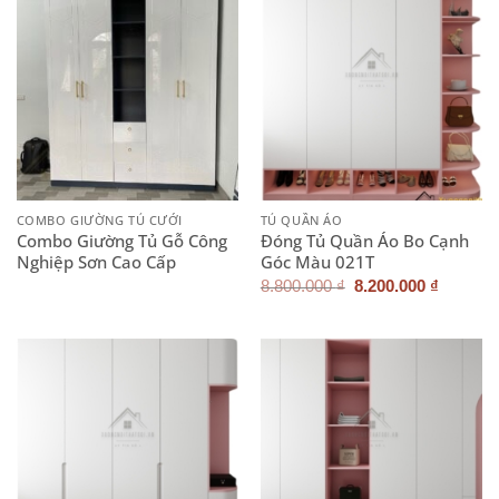
COMBO GIƯỜNG TỦ CƯỚI
TỦ QUẦN ÁO
Combo Giường Tủ Gỗ Công
Đóng Tủ Quần Áo Bo Cạnh
Nghiệp Sơn Cao Cấp
Góc Màu 021T
Giá
Giá
8.800.000
₫
8.200.000
₫
gốc
hiện
là:
tại
8.800.000 ₫.
là:
8.200.0