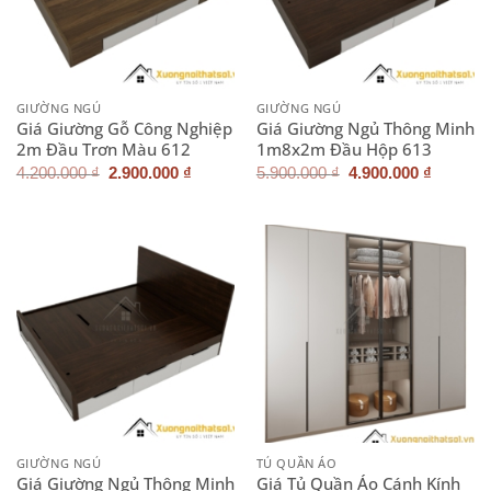
GIƯỜNG NGỦ
GIƯỜNG NGỦ
Giá Giường Gỗ Công Nghiệp
Giá Giường Ngủ Thông Minh
2m Đầu Trơn Màu 612
1m8x2m Đầu Hộp 613
Giá
Giá
Giá
Giá
4.200.000
₫
2.900.000
₫
5.900.000
₫
4.900.000
₫
gốc
hiện
gốc
hiện
là:
tại
là:
tại
4.200.000 ₫.
là:
5.900.000 ₫.
là:
2.900.000 ₫.
4.900.0
GIƯỜNG NGỦ
TỦ QUẦN ÁO
Giá Giường Ngủ Thông Minh
Giá Tủ Quần Áo Cánh Kính