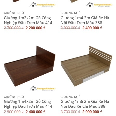
GIƯỜNG NGỦ
GIƯỜNG NGỦ
Giường 1m2x2m Gỗ Công
Giường 1m4 2m Giá Rẻ Hà
Nghiệp Đầu Trơn Màu 414
Nội Đầu Trơn Màu 388
Giá
Giá
Giá
Giá
2.700.000
₫
2.200.000
₫
2.900.000
₫
2.400.000
₫
gốc
hiện
gốc
hiện
là:
tại
là:
tại
2.700.000 ₫.
là:
2.900.000 ₫.
là:
2.200.000 ₫.
2.400.0
GIƯỜNG NGỦ
GIƯỜNG NGỦ
Giường 1m4x2m Gỗ Công
Giường 1m6 2m Giá Rẻ Hà
Nghiệp Đầu Trơn Màu 414
Nội Đầu Kẻ Chỉ Màu 388
Giá
Giá
Giá
Giá
2.900.000
₫
2.400.000
₫
3.700.000
₫
2.900.000
₫
gốc
hiện
gốc
hiện