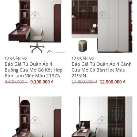
TỦ QUẦN ÁO
TỦ QUẦN ÁO
Báo Giá Tủ Quần Áo 4
Báo Giá Tủ Quần Áo 4 Cánh
Buồng Cửa Mở Gỗ Kết Hợp
Cửa Mở Có Bàn Học Màu
Bàn Làm Việc Màu 219ZN
219ZN
Giá
Giá
Giá
Giá
9.600.000
₫
9.100.000
₫
14.800.000
₫
12.900.000
₫
gốc
hiện
gốc
hiện
là:
tại
là:
tại
9.600.000 ₫.
là:
14.800.000 ₫.
là:
9.100.000 ₫.
12.90