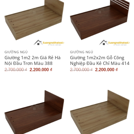
GIƯỜNG NGỦ
GIƯỜNG NGỦ
Giường 1m2 2m Giá Rẻ Hà
Giường 1m2x2m Gỗ Công
Nội Đầu Trơn Màu 388
Nghiệp Đầu Kẻ Chỉ Màu 414
Giá
Giá
Giá
Giá
2.700.000
₫
2.200.000
₫
2.700.000
₫
2.200.000
₫
gốc
hiện
gốc
hiện
là:
tại
là:
tại
2.700.000 ₫.
là:
2.700.000 ₫.
là:
2.200.000 ₫.
2.200.0