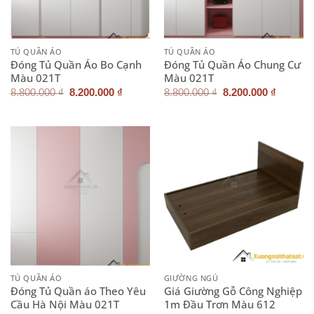
TỦ QUẦN ÁO
TỦ QUẦN ÁO
Đóng Tủ Quần Áo Bo Cạnh
Đóng Tủ Quần Áo Chung Cư
Màu 021T
Màu 021T
Giá
Giá
Giá
Giá
8.800.000
₫
8.200.000
₫
8.800.000
₫
8.200.000
₫
gốc
hiện
gốc
hiện
là:
tại
là:
tại
8.800.000 ₫.
là:
8.800.000 ₫.
là:
8.200.000 ₫.
8.200.0
TỦ QUẦN ÁO
GIƯỜNG NGỦ
Đóng Tủ Quần áo Theo Yêu
Giá Giường Gỗ Công Nghiệp
Cầu Hà Nội Màu 021T
1m Đầu Trơn Màu 612