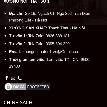
XƯỞNG NỘI THẤT SỐ 1
Địa chỉ:
Số 18, Ngách 01, Ngõ 268 Trần Điền -
Phương Liệt - Hà Nội
Hà Nội
XƯỞNG SẢN XUẤT:
Thạch Thất -
Tư vấn 1:
Tel/ Zalo: 0826.888.181
Tư vấn 2:
Tel/ Zalo: 0395.604.220
Email:
xuongnoithatso1.vn@Gmail.com
Thời gian làm việc:
Làm việc T2 - CN: 9h00 -
19h00
CHÍNH SÁCH