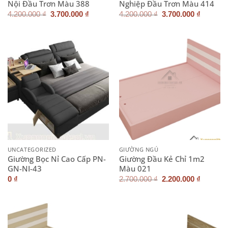
Nội Đầu Trơn Màu 388
Nghiệp Đầu Trơn Màu 414
Giá
Giá
Giá
Giá
4.200.000
₫
3.700.000
₫
4.200.000
₫
3.700.000
₫
gốc
hiện
gốc
hiện
là:
tại
là:
tại
4.200.000 ₫.
là:
4.200.000 ₫.
là:
3.700.000 ₫.
3.700.0
UNCATEGORIZED
GIƯỜNG NGỦ
Giường Bọc Nỉ Cao Cấp PN-
Giường Đầu Kẻ Chỉ 1m2
GN-NI-43
Màu 021
Giá
Giá
0
₫
2.700.000
₫
2.200.000
₫
gốc
hiện
là:
tại
2.700.000 ₫.
là:
2.200.0