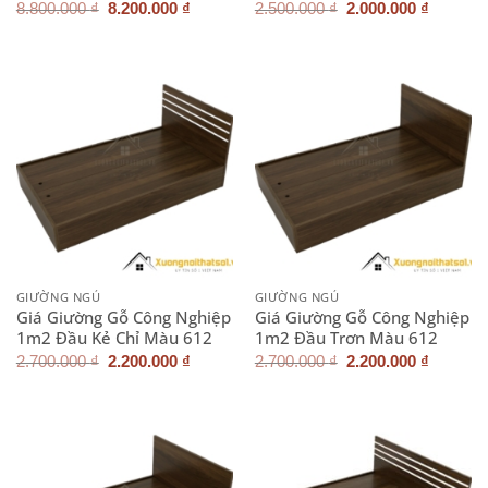
Giá
Giá
Giá
Giá
8.800.000
₫
8.200.000
₫
2.500.000
₫
2.000.000
₫
gốc
hiện
gốc
hiện
là:
tại
là:
tại
8.800.000 ₫.
là:
2.500.000 ₫.
là:
8.200.000 ₫.
2.000.0
GIƯỜNG NGỦ
GIƯỜNG NGỦ
Giá Giường Gỗ Công Nghiệp
Giá Giường Gỗ Công Nghiệp
1m2 Đầu Kẻ Chỉ Màu 612
1m2 Đầu Trơn Màu 612
Giá
Giá
Giá
Giá
2.700.000
₫
2.200.000
₫
2.700.000
₫
2.200.000
₫
gốc
hiện
gốc
hiện
là:
tại
là:
tại
2.700.000 ₫.
là:
2.700.000 ₫.
là:
2.200.000 ₫.
2.200.0