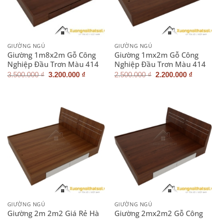
GIƯỜNG NGỦ
GIƯỜNG NGỦ
Giường 1m8x2m Gỗ Công
Giường 1mx2m Gỗ Công
Nghiệp Đầu Trơn Màu 414
Nghiệp Đầu Trơn Màu 414
Giá
Giá
Giá
Giá
3.500.000
₫
3.200.000
₫
2.500.000
₫
2.200.000
₫
gốc
hiện
gốc
hiện
là:
tại
là:
tại
3.500.000 ₫.
là:
2.500.000 ₫.
là:
3.200.000 ₫.
2.200.0
GIƯỜNG NGỦ
GIƯỜNG NGỦ
Giường 2m 2m2 Giá Rẻ Hà
Giường 2mx2m2 Gỗ Công