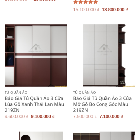
gốc
hiện
là:
tại
Giá
Giá
Được xếp
15.100.000
₫
13.800.000
₫
16.800.000 ₫.
là:
gốc
hiện
hạng
5.00
15.600.000 ₫.
là:
tại
5 sao
15.100.000 ₫.
là:
13.80
TỦ QUẦN ÁO
TỦ QUẦN ÁO
Báo Giá Tủ Quần Áo 3 Cửa
Báo Giá Tủ Quần Áo 3 Cửa
Lùa Gỗ Xanh Thái Lan Màu
Mở Gỗ Bo Cong Góc Màu
219ZN
219ZN
Giá
Giá
Giá
Giá
9.600.000
₫
9.100.000
₫
7.500.000
₫
7.100.000
₫
gốc
hiện
gốc
hiện
là:
tại
là:
tại
9.600.000 ₫.
là:
7.500.000 ₫.
là:
9.100.000 ₫.
7.100.0