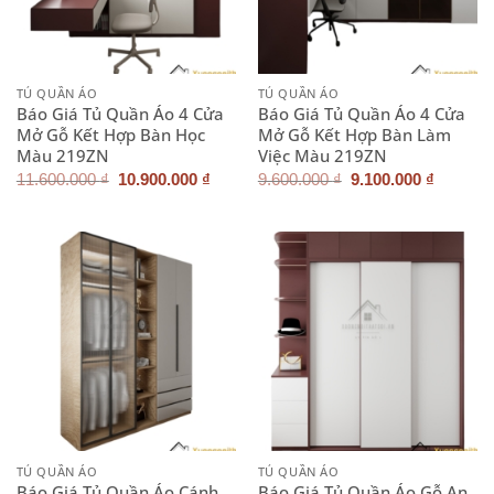
TỦ QUẦN ÁO
TỦ QUẦN ÁO
Báo Giá Tủ Quần Áo 4 Cửa
Báo Giá Tủ Quần Áo 4 Cửa
Mở Gỗ Kết Hợp Bàn Học
Mở Gỗ Kết Hợp Bàn Làm
Màu 219ZN
Việc Màu 219ZN
Giá
Giá
Giá
Giá
11.600.000
₫
10.900.000
₫
9.600.000
₫
9.100.000
₫
gốc
hiện
gốc
hiện
là:
tại
là:
tại
11.600.000 ₫.
là:
9.600.000 ₫.
là:
10.900.000 ₫.
9.100.0
TỦ QUẦN ÁO
TỦ QUẦN ÁO
Báo Giá Tủ Quần Áo Cánh
Báo Giá Tủ Quần Áo Gỗ An