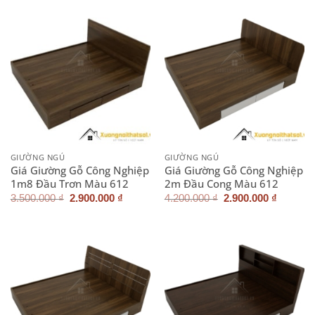
3.900.000 ₫.
2.900.0
GIƯỜNG NGỦ
GIƯỜNG NGỦ
Giá Giường Gỗ Công Nghiệp
Giá Giường Gỗ Công Nghiệp
1m8 Đầu Trơn Màu 612
2m Đầu Cong Màu 612
Giá
Giá
Giá
Giá
3.500.000
₫
2.900.000
₫
4.200.000
₫
2.900.000
₫
gốc
hiện
gốc
hiện
là:
tại
là:
tại
3.500.000 ₫.
là:
4.200.000 ₫.
là:
2.900.000 ₫.
2.900.0