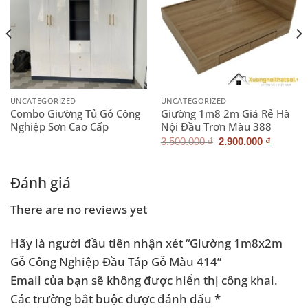
UNCATEGORIZED
UNCATEGORIZED
Combo Giường Tủ Gỗ Công
Giường 1m8 2m Giá Rẻ Hà
Nghiệp Sơn Cao Cấp
Nội Đầu Trơn Màu 388
Giá
Giá
3.500.000
₫
2.900.000
₫
gốc
hiện
là:
tại
3.500.000 ₫.
là:
.000 ₫.
2.900.0
Đánh giá
There are no reviews yet
Hãy là người đầu tiên nhận xét “Giường 1m8x2m
Gỗ Công Nghiệp Đầu Táp Gỗ Màu 414”
Email của bạn sẽ không được hiển thị công khai.
Các trường bắt buộc được đánh dấu
*