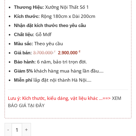
2.900.000 ₫.
Xưởng Nội Thất Số 1
Thương Hiệu:
Rộng 180cm x Dài 200cm
Kích thước:
Nhận đặt kích thước theo yêu cầu
Gỗ Mdf
Chất liệu:
Theo yêu cầu
Màu sắc:
₫
₫
Giá bán:
3.700.000
2.900.000
6 năm, bảo trì trọn đời.
Bảo hành:
khách hàng mua hàng lần đầu….
Giảm 5%
lắp đặt nội thành Hà Nội….
Miễn phí
Lưu ý: Kích thước, kiểu dáng, vật liệu khác …==>
XEM
BÁO GIÁ TẠI ĐÂY
Giường 1m8x2m Gỗ Công Nghiệp Đầu Táp Gỗ Màu 414 s
Alternative: