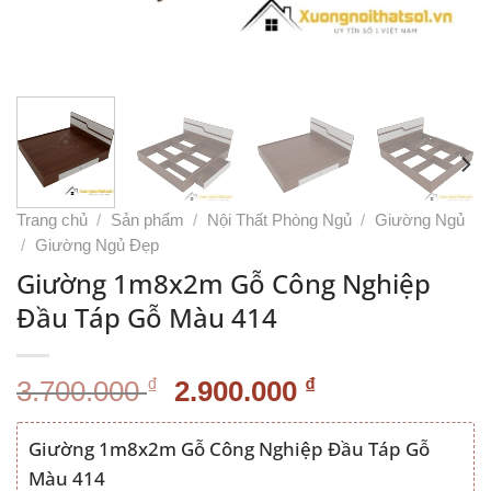
Trang chủ
/
Sản phẩm
/
Nội Thất Phòng Ngủ
/
Giường Ngủ
/
Giường Ngủ Đẹp
Giường 1m8x2m Gỗ Công Nghiệp
Đầu Táp Gỗ Màu 414
Giá
Giá
₫
₫
3.700.000
2.900.000
gốc
hiện
là:
tại
Giường 1m8x2m Gỗ Công Nghiệp Đầu Táp Gỗ
3.700.000 ₫.
là:
Màu 414