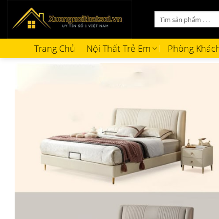
Bỏ
Tìm
qua
kiếm:
nội
dung
Trang Chủ
Nội Thất Trẻ Em
Phòng Khác