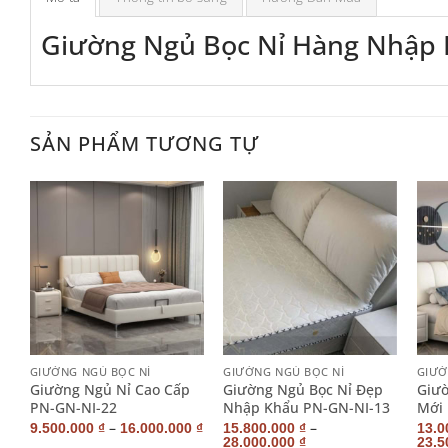
Giường Ngủ Bọc Nỉ Hàng Nhập 
SẢN PHẨM TƯƠNG TỰ
+
+
+
GIƯỜNG NGỦ BỌC NỈ
GIƯỜNG NGỦ BỌC NỈ
GIƯỜ
n
Giường Ngủ Nỉ Cao Cấp
Giường Ngủ Bọc Nỉ Đẹp
Giườ
24
PN-GN-NI-22
Nhập Khẩu PN-GN-NI-13
Mới
–
–
9.500.000
₫
16.000.000
₫
15.800.000
₫
13.0
28.000.000
₫
23.5