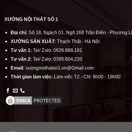
XƯỞNG NỘI THẤT SỐ 1
Địa chỉ:
Số 18, Ngách 01, Ngõ 268 Trần Điền - Phương Li
Hà Nội
XƯỞNG SẢN XUẤT:
Thạch Thất -
Tư vấn 1:
Tel/ Zalo: 0826.888.181
Tư vấn 2:
Tel/ Zalo: 0395.604.220
Email:
xuongnoithatso1.vn@Gmail.com
Thời gian làm việc:
Làm việc T2 - CN: 9h00 - 19h00