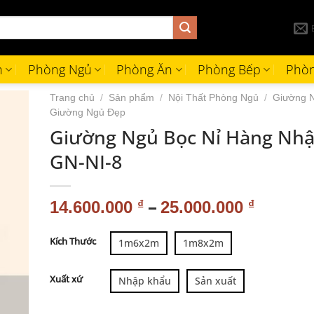
h
Phòng Ngủ
Phòng Ăn
Phòng Bếp
Phòn
Trang chủ
/
Sản phẩm
/
Nội Thất Phòng Ngủ
/
Giường 
Giường Ngủ Đẹp
Giường Ngủ Bọc Nỉ Hàng Nhậ
GN-NI-8
–
14.600.000
₫
25.000.000
₫
Alternative:
Kích Thước
1m6x2m
1m8x2m
Xuất xứ
Nhập khẩu
Sản xuất