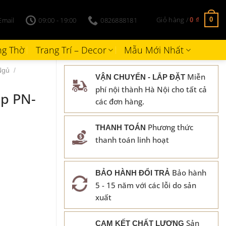
Giỏ hàng /
Email
09:00 - 19:00
0826888181
0
0
₫
g Thờ
Trang Trí – Decor
Mẫu Mới Nhất
Ngủ
/
Miễn
VẬN CHUYỂN - LẮP ĐẶT
phí nội thành Hà Nội cho tất cả
p PN-
các đơn hàng.
Phương thức
THANH TOÁN
thanh toán linh hoạt
Bảo hành
BẢO HÀNH ĐỔI TRẢ
5 - 15 năm với các lỗi do sản
xuất
Sản
CAM KẾT CHẤT LƯỢNG