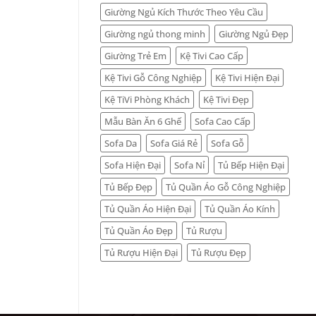
29.000.000
₫
Giường Ngủ Kích Thước Theo Yêu Cầu
Giường ngủ thong minh
Giường Ngủ Đẹp
Giường Trẻ Em
Kệ Tivi Cao Cấp
Kệ Tivi Gỗ Công Nghiệp
Kệ Tivi Hiện Đại
Kệ TiVi Phòng Khách
Kệ Tivi Đẹp
Mẫu Bàn Ăn 6 Ghế
Sofa Cao Cấp
Sofa Da
Sofa Giá Rẻ
Sofa Gỗ
Sofa Hiện Đại
Sofa Nỉ
Tủ Bếp Hiện Đại
Tủ Bếp Đẹp
Tủ Quần Áo Gỗ Công Nghiệp
Tủ Quần Áo Hiện Đại
Tủ Quần Áo Kính
Tủ Quần Áo Đẹp
Tủ Rượu
Tủ Rượu Hiện Đại
Tủ Rượu Đẹp