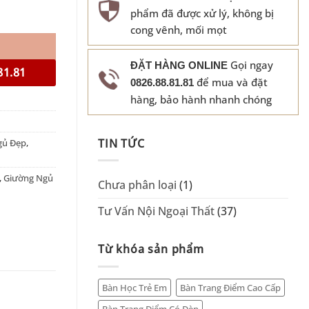
phẩm đã được xử lý, không bị
cong vênh, mối mọt
Gọi ngay
ĐẶT HÀNG ONLINE
81.81
để mua và đặt
0826.88.81.81
hàng, bảo hành nhanh chóng
TIN TỨC
gủ Đẹp
,
,
Giường Ngủ
Chưa phân loại
(1)
Tư Vấn Nội Ngoại Thất
(37)
Từ khóa sản phẩm
Bàn Học Trẻ Em
Bàn Trang Điểm Cao Cấp
Bàn Trang Điểm Có Đèn