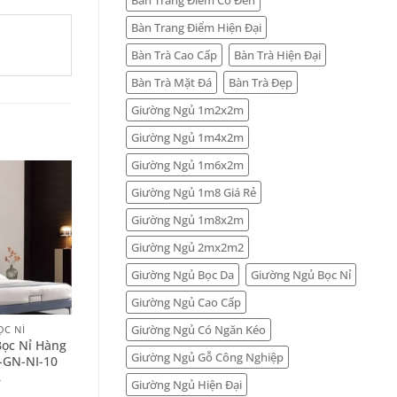
Bàn Trang Điểm Hiện Đại
Bàn Trà Cao Cấp
Bàn Trà Hiện Đại
Bàn Trà Mặt Đá
Bàn Trà Đẹp
Giường Ngủ 1m2x2m
Giường Ngủ 1m4x2m
Giường Ngủ 1m6x2m
Giường Ngủ 1m8 Giá Rẻ
Giường Ngủ 1m8x2m
Giường Ngủ 2mx2m2
Giường Ngủ Bọc Da
Giường Ngủ Bọc Nỉ
+
Giường Ngủ Cao Cấp
Giường Ngủ Có Ngăn Kéo
ỌC NỈ
GIƯỜNG NGỦ BỌC NỈ
ọc Nỉ Hàng
Giường Ngủ Bọc Nỉ Đẹp
Giường Ngủ Gỗ Công Nghiệp
-GN-NI-10
Hiện Đại Hàng Nhập PN-
GN-NI-4
–
Giường Ngủ Hiện Đại
–
16.000.000
₫