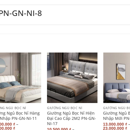
PN-GN-NI-8
+
+
NG NGỦ BỌC NỈ
GIƯỜNG NGỦ BỌC NỈ
GIƯỜNG NGỦ B
ng Ngủ Bọc Nỉ Hàng
Giường Ngủ Bọc Nỉ Hiện
Giường Ngủ B
 Nhập PN-GN-NI-11
Đại Cao Cấp 2M2 PN-GN-
Nhập Mới PN
NI-17
–
00.000
₫
13.000.000
₫
00.000
₫
23.000.000
₫
–
10.500.000
₫