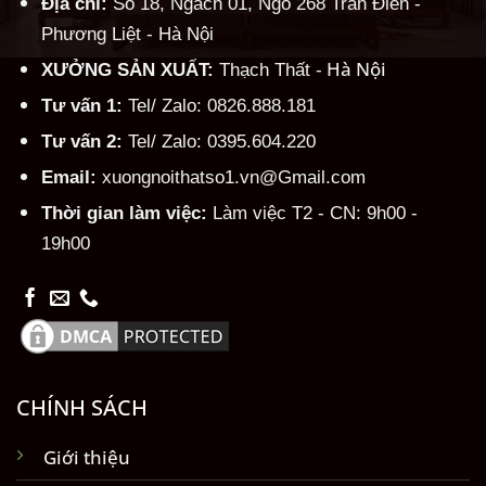
Địa chỉ:
Số 18, Ngách 01, Ngõ 268 Trần Điền -
Phương Liệt - Hà Nội
Hà Nội
XƯỞNG SẢN XUẤT:
Thạch Thất -
Tư vấn 1:
Tel/ Zalo: 0826.888.181
Tư vấn 2:
Tel/ Zalo: 0395.604.220
Email:
xuongnoithatso1.vn@Gmail.com
Thời gian làm việc:
Làm việc T2 - CN: 9h00 -
19h00
CHÍNH SÁCH
Giới thiệu