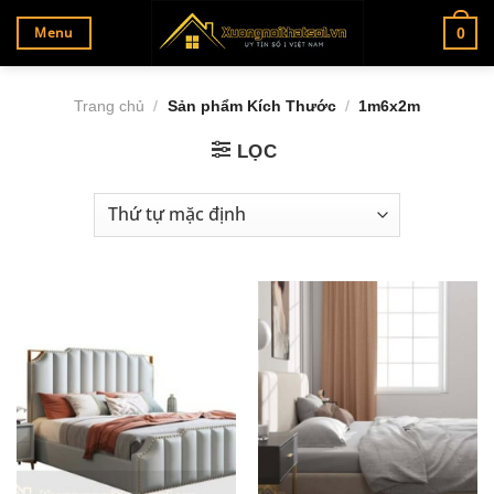
Bỏ
Menu
0
qua
nội
dung
Trang chủ
/
Sản phẩm Kích Thước
/
1m6x2m
LỌC