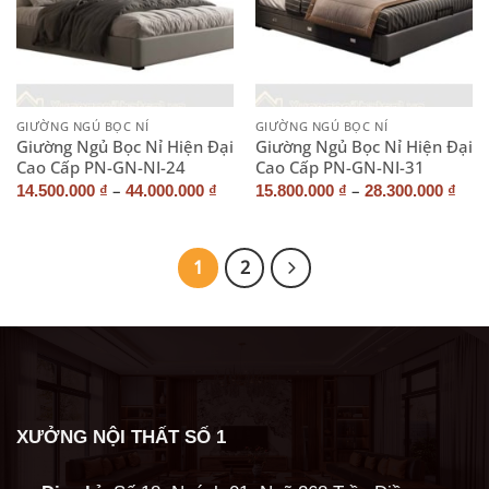
GIƯỜNG NGỦ BỌC NỈ
GIƯỜNG NGỦ BỌC NỈ
Giường Ngủ Bọc Nỉ Hiện Đại
Giường Ngủ Bọc Nỉ Hiện Đại
Cao Cấp PN-GN-NI-24
Cao Cấp PN-GN-NI-31
–
–
14.500.000
₫
44.000.000
₫
15.800.000
₫
28.300.000
₫
1
2
XƯỞNG NỘI THẤT SỐ 1