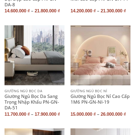
DA-8
–
–
14.600.000
₫
21.800.000
₫
14.200.000
₫
21.300.000
₫
GIƯỜNG NGỦ BỌC DA
GIƯỜNG NGỦ BỌC NỈ
Giường Ngủ Bọc Da Sang
Giường Ngủ Bọc Nỉ Cao Cấp
Trọng Nhập Khẩu PN-GN-
1M6 PN-GN-NI-19
DA-51
–
–
11.700.000
₫
17.900.000
₫
15.000.000
₫
26.000.000
₫