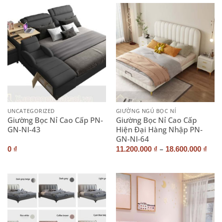
UNCATEGORIZED
GIƯỜNG NGỦ BỌC NỈ
Giường Bọc Nỉ Cao Cấp PN-
Giường Bọc Nỉ Cao Cấp
GN-NI-43
Hiện Đại Hàng Nhập PN-
GN-NI-64
–
0
₫
11.200.000
₫
18.600.000
₫