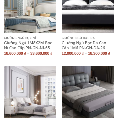
GIƯỜNG NGỦ BỌC NỈ
GIƯỜNG NGỦ BỌC DA
Giường Ngủ 1M8X2M Bọc
Giường Ngủ Bọc Da Cao
Nỉ Cao Cấp PN-GN-NI-65
Cấp 1M6 PN-GN-DA-26
–
–
18.600.000
₫
33.600.000
₫
12.000.000
₫
18.300.000
₫