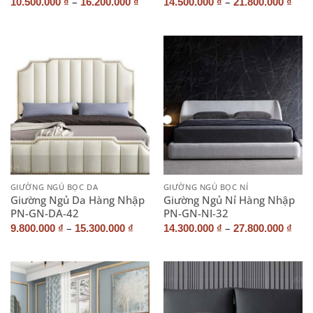
–
–
10.500.000
₫
16.200.000
₫
14.500.000
₫
21.800.000
₫
GIƯỜNG NGỦ BỌC DA
GIƯỜNG NGỦ BỌC NỈ
Giường Ngủ Da Hàng Nhập
Giường Ngủ Nỉ Hàng Nhập
PN-GN-DA-42
PN-GN-NI-32
–
–
9.800.000
₫
15.300.000
₫
14.300.000
₫
27.800.000
₫