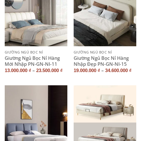
GIƯỜNG NGỦ BỌC NỈ
GIƯỜNG NGỦ BỌC NỈ
Giường Ngủ Bọc Nỉ Hàng
Giường Ngủ Bọc Nỉ Hàng
Mới Nhập PN-GN-NI-11
Nhập Đẹp PN-GN-NI-15
–
–
13.000.000
₫
23.500.000
₫
19.000.000
₫
34.600.000
₫