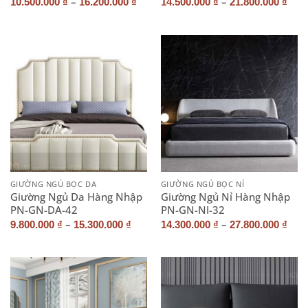
–
–
10.500.000
₫
16.200.000
₫
14.500.000
₫
21.800.000
₫
GIƯỜNG NGỦ BỌC DA
GIƯỜNG NGỦ BỌC NỈ
Giường Ngủ Da Hàng Nhập
Giường Ngủ Nỉ Hàng Nhập
PN-GN-DA-42
PN-GN-NI-32
–
–
9.800.000
₫
15.300.000
₫
14.300.000
₫
27.800.000
₫