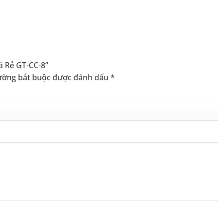
iá Rẻ GT-CC-8”
ường bắt buộc được đánh dấu
*