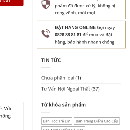
phẩm đã được xử lý, không bị
cong vênh, mối mọt
Gọi ngay
ĐẶT HÀNG ONLINE
để mua và đặt
0826.88.81.81
hàng, bảo hành nhanh chóng
TIN TỨC
Chưa phân loại
(1)
Tư Vấn Nội Ngoại Thất
(37)
Từ khóa sản phẩm
. Với
thông
Bàn Học Trẻ Em
Bàn Trang Điểm Cao Cấp
Bàn Trang Điểm Có Đèn