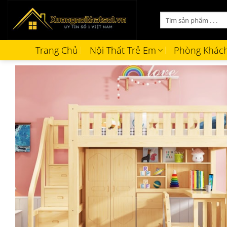
Bỏ
Tìm
qua
kiếm:
nội
dung
Trang Chủ
Nội Thất Trẻ Em
Phòng Khác