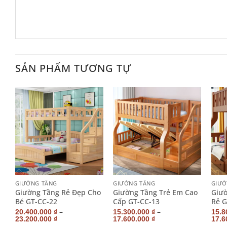
SẢN PHẨM TƯƠNG TỰ
+
+
+
GIƯỜNG TẦNG
GIƯỜNG TẦNG
GIƯỜ
Giường Tầng Rẻ Đẹp Cho
Giường Tầng Trẻ Em Cao
Giườ
Bé GT-CC-22
Cấp GT-CC-13
Rẻ G
–
–
20.400.000
₫
15.300.000
₫
15.8
23.200.000
₫
17.600.000
₫
17.6