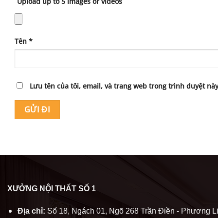
Upload up to 5 images or videos
Tên
*
Lưu tên của tôi, email, và trang web trong trình duyệt này
XƯỞNG NỘI THẤT SỐ 1
Địa chỉ:
Số 18, Ngách 01, Ngõ 268 Trần Điền - Phương Li