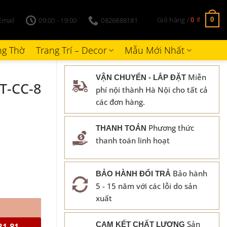
Giỏ hàng /
Email
09:00 - 19:00
0826888181
0
0
₫
g Thờ
Trang Trí – Decor
Mẫu Mới Nhất
g
Miễn
VẬN CHUYỂN - LẮP ĐẶT
T-CC-8
phí nội thành Hà Nội cho tất cả
các đơn hàng.
Phương thức
THANH TOÁN
thanh toán linh hoạt
Bảo hành
BẢO HÀNH ĐỔI TRẢ
5 - 15 năm với các lỗi do sản
xuất
Sản
CAM KẾT CHẤT LƯỢNG
81.81