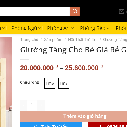
h
Phòng Ngủ
Phòng Ăn
Phòng Bếp
Phòn
Trang chủ
/
Sản phẩm
/
Nội Thất Trẻ Em
/
Giường Tần
Giường Tầng Cho Bé Giá Rẻ G
–
20.000.000
₫
25.600.000
₫
Alternative:
Chiều rộng
1m5
1m8
Thêm vào giỏ hàng
Zalo Tư Vấn
0826.88.