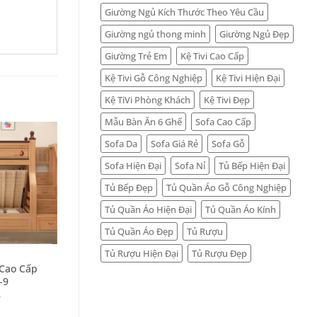
Giường Ngủ Kích Thước Theo Yêu Cầu
Giường ngủ thong minh
Giường Ngủ Đẹp
Giường Trẻ Em
Kệ Tivi Cao Cấp
Kệ Tivi Gỗ Công Nghiệp
Kệ Tivi Hiện Đại
Kệ TiVi Phòng Khách
Kệ Tivi Đẹp
Mẫu Bàn Ăn 6 Ghế
Sofa Cao Cấp
Sofa Da
Sofa Giá Rẻ
Sofa Gỗ
Sofa Hiện Đại
Sofa Nỉ
Tủ Bếp Hiện Đại
Tủ Bếp Đẹp
Tủ Quần Áo Gỗ Công Nghiệp
Tủ Quần Áo Hiện Đại
Tủ Quần Áo Kính
Tủ Quần Áo Đẹp
Tủ Rượu
+
Tủ Rượu Hiện Đại
Tủ Rượu Đẹp
GIƯỜNG TẦNG
Cao Cấp
Giường Tầng Đẹp Cho
-9
Trẻ Em Giá Rẻ GT-CC-11
–
–
25.300.000
₫
28.600.000
₫