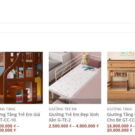
+
+
NG TẦNG
GIƯỜNG TRẺ EM
GIƯỜNG TẦNG
ng Tầng Trẻ Em Giá
Giường Trẻ Em Đẹp Xinh
Giường Tầng 
T-CC-10
Xắn G-TE-2
Cho Bé GT-CC
–
–
00.000
₫
2.500.000
₫
4.900.000
₫
16.800.000
₫
00.000
₫
20.000.000
₫