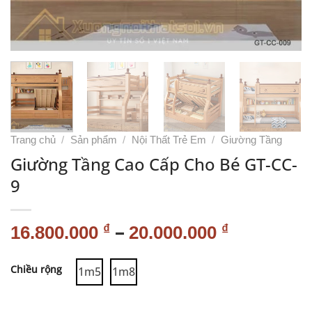
Trang chủ
/
Sản phẩm
/
Nội Thất Trẻ Em
/
Giường Tầng
Giường Tầng Cao Cấp Cho Bé GT-CC-
9
–
₫
₫
16.800.000
20.000.000
Alternative:
Chiều rộng
1m5
1m8