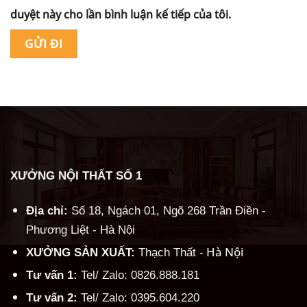
duyệt này cho lần bình luận kế tiếp của tôi.
Alternative:
XƯỞNG NỘI THẤT SỐ 1
Địa chỉ:
Số 18, Ngách 01, Ngõ 268 Trần Điền -
Phương Liệt - Hà Nội
Hà Nội
XƯỞNG SẢN XUẤT:
Thạch Thất -
Tư vấn 1:
Tel/ Zalo: 0826.888.181
Tư vấn 2:
Tel/ Zalo: 0395.604.220