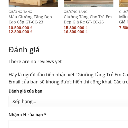
+
+
+
GIƯỜNG TẦNG
GIƯỜNG TẦNG
GIƯỜ
á
Mẫu Giường Tầng Đẹp
Giường Tầng Cho Trẻ Em
Mẫu
Cao Cấp GT-CC-23
Đẹp Giá Rẻ GT-CC-26
Giá 
–
–
10.500.000
₫
15.300.000
₫
7.50
12.800.000
₫
16.800.000
₫
Đánh giá
There are no reviews yet
Hãy là người đầu tiên nhận xét “Giường Tầng Trẻ Em C
Email của bạn sẽ không được hiển thị công khai.
Các tr
Alternative:
Đánh giá của bạn
Nhận xét của bạn
*