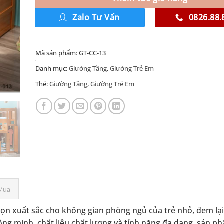
Zalo Tư Vấn
0826.88.
Mã sản phẩm:
GT-CC-13
Danh mục:
Giường Tầng
,
Giường Trẻ Em
Thẻ:
Giường Tầng
,
Giường Trẻ Em
Mua
họn xuất sắc cho không gian phòng ngủ của trẻ nhỏ, đem lại
hông minh, chất liệu chất lượng và tính năng đa dạng, sản p