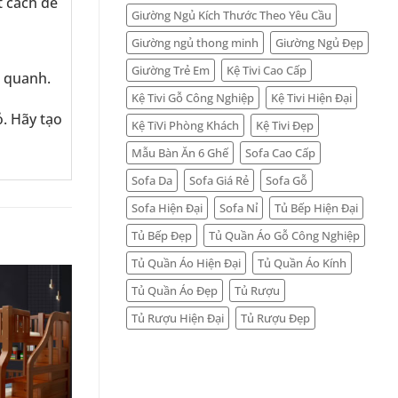
t cách dễ
Giường Ngủ Kích Thước Theo Yêu Cầu
Giường ngủ thong minh
Giường Ngủ Đẹp
Giường Trẻ Em
Kệ Tivi Cao Cấp
g quanh.
Kệ Tivi Gỗ Công Nghiệp
Kệ Tivi Hiện Đại
. Hãy tạo
Kệ TiVi Phòng Khách
Kệ Tivi Đẹp
Mẫu Bàn Ăn 6 Ghế
Sofa Cao Cấp
Sofa Da
Sofa Giá Rẻ
Sofa Gỗ
Sofa Hiện Đại
Sofa Nỉ
Tủ Bếp Hiện Đại
Tủ Bếp Đẹp
Tủ Quần Áo Gỗ Công Nghiệp
Tủ Quần Áo Hiện Đại
Tủ Quần Áo Kính
Tủ Quần Áo Đẹp
Tủ Rượu
Tủ Rượu Hiện Đại
Tủ Rượu Đẹp