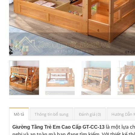
Mô tả
Thông tin bổ sung
Đánh giá (0)
Hướng Dẫn 
là một lựa c
Giường Tầng Trẻ Em Cao Cấp GT-CC-13
nghi và an toàn mà bạn đang tìm kiếm. Với thiết kế t