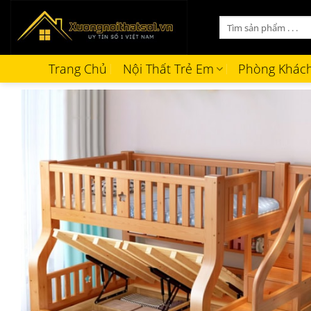
Bỏ
Tìm
qua
kiếm:
nội
dung
Trang Chủ
Nội Thất Trẻ Em
Phòng Khác