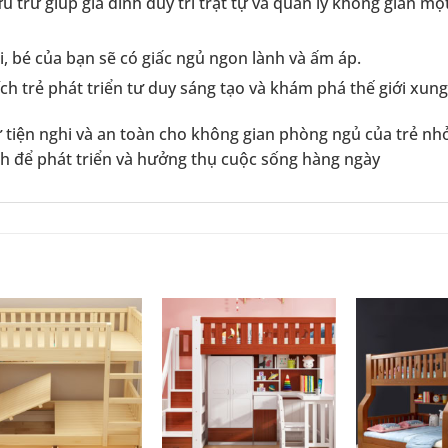
u trữ giúp gia đình duy trì trật tự và quản lý không gian mộ
ái, bé của bạn sẽ có giấc ngủ ngon lành và ấm áp.
ch trẻ phát triển tư duy sáng tạo và khám phá thế giới xun
tiện nghi và an toàn cho không gian phòng ngủ của trẻ nhỏ
nh để phát triển và hưởng thụ cuộc sống hàng ngày