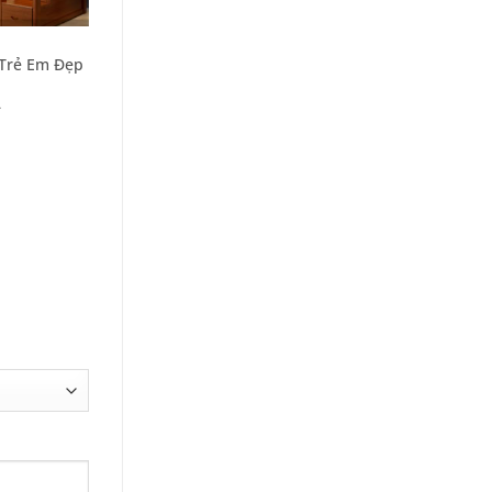
+
GIƯỜNG TẦNG
Trẻ Em Đẹp
Giường Tầng Cho Bé Giá
Rẻ GT-CC-8
–
–
20.000.000
₫
25.600.000
₫