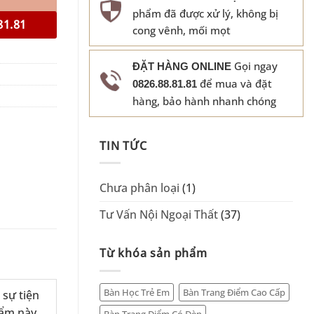
phẩm đã được xử lý, không bị
81.81
cong vênh, mối mọt
Gọi ngay
ĐẶT HÀNG ONLINE
để mua và đặt
0826.88.81.81
hàng, bảo hành nhanh chóng
TIN TỨC
Chưa phân loại
(1)
Tư Vấn Nội Ngoại Thất
(37)
Từ khóa sản phẩm
Bàn Học Trẻ Em
Bàn Trang Điểm Cao Cấp
 sự tiện
hẩm này
Bàn Trang Điểm Có Đèn