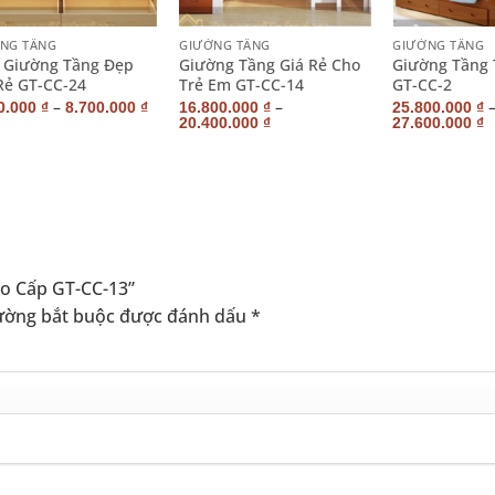
+
+
NG TẦNG
GIƯỜNG TẦNG
GIƯỜNG TẦNG
 Giường Tầng Đẹp
Giường Tầng Giá Rẻ Cho
Giường Tầng 
Rẻ GT-CC-24
Trẻ Em GT-CC-14
GT-CC-2
–
–
0.000
₫
8.700.000
₫
16.800.000
₫
25.800.000
₫
20.400.000
₫
27.600.000
₫
ao Cấp GT-CC-13”
ường bắt buộc được đánh dấu
*