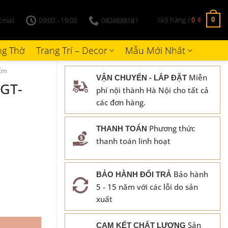
Giỏ hàng /
Email
09:00 - 19:00
0826888181
0
0
₫
g Thờ
Trang Trí – Decor
Mẫu Mới Nhất
Em
Miễn
VẬN CHUYỂN - LẮP ĐẶT
 GT-
phí nội thành Hà Nội cho tất cả
các đơn hàng.
Phương thức
THANH TOÁN
thanh toán linh hoạt
Bảo hành
BẢO HÀNH ĐỔI TRẢ
5 - 15 năm với các lỗi do sản
xuất
Sản
CAM KẾT CHẤT LƯỢNG