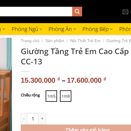
h
Phòng Ngủ
Phòng Ăn
Phòng Bếp
Phòn
Trang chủ
/
Sản phẩm
/
Nội Thất Trẻ Em
/
Giường Trẻ 
Giường Tầng Trẻ Em Cao Cấp
CC-13
–
15.300.000
₫
17.600.000
₫
Alternative:
Chiều rộng
1m5
1m8
Thêm vào giỏ hàng