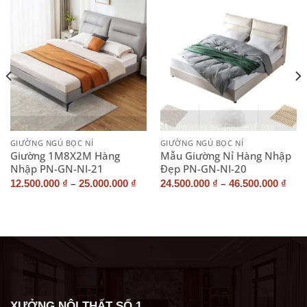
GIƯỜNG NGỦ BỌC NỈ
GIƯỜNG NGỦ BỌC NỈ
Giường 1M8X2M Hàng
Mẫu Giường Nỉ Hàng Nhập
Nhập PN-GN-NI-21
Đẹp PN-GN-NI-20
–
–
12.500.000
₫
25.000.000
₫
24.500.000
₫
46.500.000
₫
XƯỞNG NỘI THẤT SỐ 1