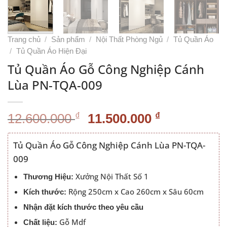
Trang chủ
/
Sản phẩm
/
Nội Thất Phòng Ngủ
/
Tủ Quần Áo
/
Tủ Quần Áo Hiện Đại
Tủ Quần Áo Gỗ Công Nghiệp Cánh
Lùa PN-TQA-009
Giá
Giá
₫
₫
12.600.000
11.500.000
gốc
hiện
là:
tại
Tủ Quần Áo Gỗ Công Nghiệp Cánh Lùa PN-TQA-
12.600.000 ₫.
là:
009
11.500.000
Xưởng Nội Thất Số 1
Thương Hiệu:
Rộng 250cm x Cao 260cm x Sâu 60cm
Kích thước:
Nhận đặt kích thước theo yêu cầu
Gỗ Mdf
Chất liệu: