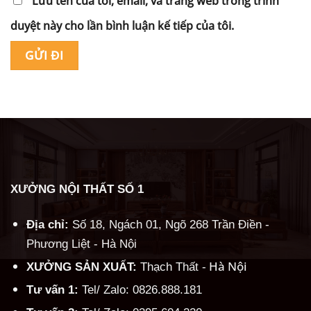
Lưu tên của tôi, email, và trang web trong trình
duyệt này cho lần bình luận kế tiếp của tôi.
Alternative:
XƯỞNG NỘI THẤT SỐ 1
Địa chỉ:
Số 18, Ngách 01, Ngõ 268 Trần Điền -
Phương Liệt - Hà Nội
Hà Nội
XƯỞNG SẢN XUẤT:
Thạch Thất -
Tư vấn 1:
Tel/ Zalo: 0826.888.181