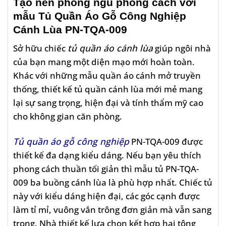
Tạo nên phòng ngủ phong cách với
mẫu
Tủ Quần Áo Gỗ Công Nghiệp
Cánh Lùa PN-TQA-009
Sở hữu chiếc
tủ quần áo cánh lùa
giúp ngôi nhà
của bạn mang một diện mạo mới hoàn toàn.
Khác với những mẫu quần áo cánh mở truyền
thống, thiết kế tủ quần cánh lùa mới mẻ mang
lại sự sang trọng, hiện đại và tính thẩm mỹ cao
cho không gian căn phòng.
Tủ quần áo gỗ công nghiệp
PN-TQA-009 được
thiết kế đa dạng kiểu dáng. Nếu bạn yêu thích
phong cách thuần tối giản thì mẫu tủ PN-TQA-
009 ba buồng cánh lùa là phù hợp nhất. Chiếc tủ
này với kiểu dáng hiện đại, các góc cạnh được
làm tỉ mỉ, vuông vắn trông đơn giản mà vẫn sang
trọng. Nhà thiết kế lựa chọn kết hợp hai tông