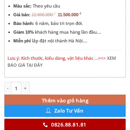
Theo yêu cầu
Màu sắc:
₫
₫
Giá bán:
12.600.000
11.500.000
6 năm, bảo trì trọn đời.
Bảo hành:
khách hàng mua hàng lần đầu….
Giảm 10%
lắp đặt nội thành Hà Nội….
Miễn phí
Lưu ý: Kích thước, kiểu dáng, vật liệu khác …==>
XEM
BÁO GIÁ TẠI ĐÂY
Tủ Quần Áo Gỗ Công Nghiệp Cánh Lùa PN-TQA-009 số lư
Alternative:
Thêm vào giỏ hàng
Zalo Tư Vấn
0826.88.81.81