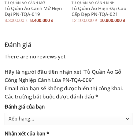
TỦ QUẦN ÁO CÁNH MỞ
TỦ QUẦN ÁO CÁNH KÍNH
Tủ Quần Áo Cánh Mở Hiện
Tủ Quần Áo Hiện Đại Cao
Đại PN-TQA-019
Cấp Đẹp PN-TQA-021
Giá
Giá
Giá
Giá
9.300.000
₫
8.400.000
₫
12.100.000
₫
10.900.000
₫
n
gốc
hiện
gốc
hiện
là:
tại
là:
tại
9.300.000 ₫.
là:
12.100.000 ₫.
là:
600.000 ₫.
8.400.000 ₫.
10.90
Đánh giá
There are no reviews yet
Hãy là người đầu tiên nhận xét “Tủ Quần Áo Gỗ
Công Nghiệp Cánh Lùa PN-TQA-009”
Email của bạn sẽ không được hiển thị công khai.
Các trường bắt buộc được đánh dấu
*
Đánh giá của bạn
Nhận xét của bạn
*