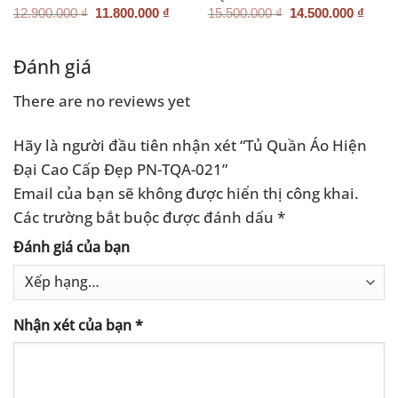
n
Giá
Giá
Giá
Giá
12.900.000
₫
11.800.000
₫
15.500.000
₫
14.500.000
₫
gốc
hiện
gốc
hiện
là:
tại
là:
tại
200.000 ₫.
12.900.000 ₫.
là:
15.500.000 ₫.
là:
11.800.000 ₫.
14.50
Đánh giá
There are no reviews yet
Hãy là người đầu tiên nhận xét “Tủ Quần Áo Hiện
Đại Cao Cấp Đẹp PN-TQA-021”
Email của bạn sẽ không được hiển thị công khai.
Các trường bắt buộc được đánh dấu
*
Đánh giá của bạn
Nhận xét của bạn
*