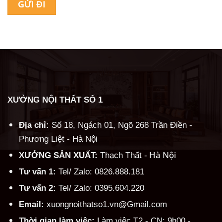
Alternative:
XƯỞNG NỘI THẤT SỐ 1
Địa chỉ:
Số 18, Ngách 01, Ngõ 268 Trần Điền -
Phương Liệt - Hà Nội
Hà Nội
XƯỞNG SẢN XUẤT:
Thạch Thất -
Tư vấn 1:
Tel/ Zalo: 0826.888.181
Tư vấn 2:
Tel/ Zalo: 0395.604.220
Email:
xuongnoithatso1.vn@Gmail.com
Thời gian làm việc:
Làm việc T2 - CN: 9h00 -