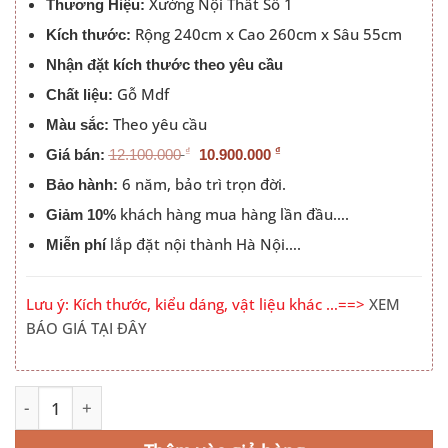
Xưởng Nội Thất Số 1
10.900.000
Thương Hiệu:
Rộng 240cm x Cao 260cm x Sâu 55cm
Kích thước:
Nhận đặt kích thước theo yêu cầu
Gỗ Mdf
Chất liệu:
Theo yêu cầu
Màu sắc:
₫
₫
Giá bán:
12.100.000
10.900.000
6 năm, bảo trì trọn đời.
Bảo hành:
khách hàng mua hàng lần đầu….
Giảm 10%
lắp đặt nội thành Hà Nội….
Miễn phí
Lưu ý: Kích thước, kiểu dáng, vật liệu khác …==>
XEM
BÁO GIÁ TẠI ĐÂY
Tủ Quần Áo Hiện Đại Cao Cấp Đẹp PN-TQA-021 số lượng
Alternative: