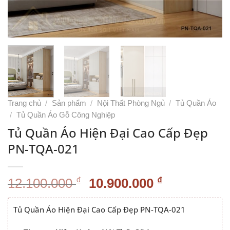
Trang chủ
/
Sản phẩm
/
Nội Thất Phòng Ngủ
/
Tủ Quần Áo
/
Tủ Quần Áo Gỗ Công Nghiệp
Tủ Quần Áo Hiện Đại Cao Cấp Đẹp
PN-TQA-021
Giá
Giá
₫
₫
12.100.000
10.900.000
gốc
hiện
là:
tại
Tủ Quần Áo Hiện Đại Cao Cấp Đẹp PN-TQA-021
12.100.000 ₫.
là: