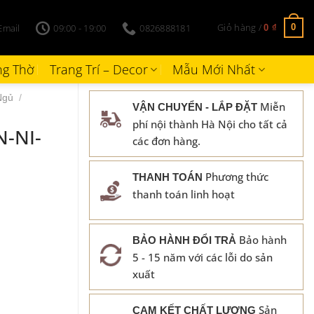
Giỏ hàng /
Email
09:00 - 19:00
0826888181
0
0
₫
g Thờ
Trang Trí – Decor
Mẫu Mới Nhất
Ngủ
/
Miễn
VẬN CHUYỂN - LẮP ĐẶT
phí nội thành Hà Nội cho tất cả
N-NI-
các đơn hàng.
Phương thức
THANH TOÁN
thanh toán linh hoạt
Bảo hành
BẢO HÀNH ĐỔI TRẢ
5 - 15 năm với các lỗi do sản
xuất
Sản
CAM KẾT CHẤT LƯỢNG