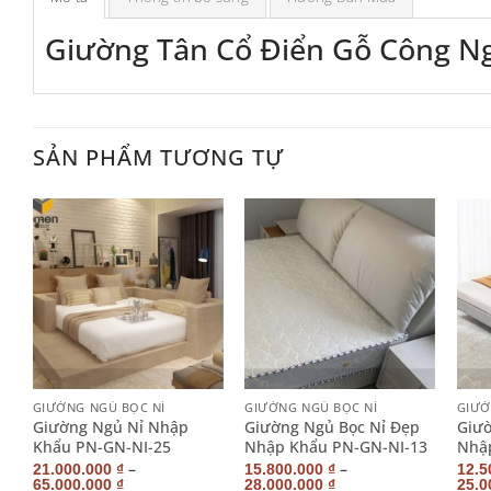
Giường Tân Cổ Điển Gỗ Công N
SẢN PHẨM TƯƠNG TỰ
+
+
+
GIƯỜNG NGỦ BỌC NỈ
GIƯỜNG NGỦ BỌC NỈ
GIƯỜ
g
Giường Ngủ Nỉ Nhập
Giường Ngủ Bọc Nỉ Đẹp
Giư
Khẩu PN-GN-NI-25
Nhập Khẩu PN-GN-NI-13
Nhậ
–
–
21.000.000
₫
15.800.000
₫
12.5
65.000.000
₫
28.000.000
₫
25.0