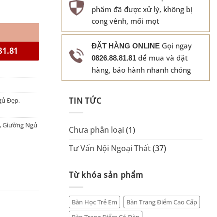
phẩm đã được xử lý, không bị
cong vênh, mối mọt
Gọi ngay
ĐẶT HÀNG ONLINE
81.81
để mua và đặt
0826.88.81.81
hàng, bảo hành nhanh chóng
TIN TỨC
gủ Đẹp
,
,
Giường Ngủ
Chưa phân loại
(1)
Tư Vấn Nội Ngoại Thất
(37)
Từ khóa sản phẩm
Bàn Học Trẻ Em
Bàn Trang Điểm Cao Cấp
Bàn Trang Điểm Có Đèn