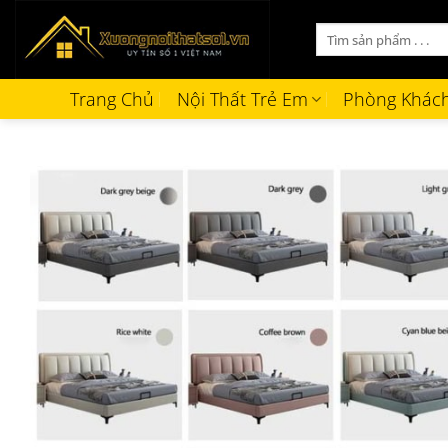
Bỏ
Tìm
qua
kiếm:
nội
dung
Trang Chủ
Nội Thất Trẻ Em
Phòng Khác