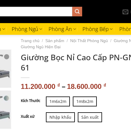
h
Phòng Ngủ
Phòng Ăn
Phòng Bếp
Phòn
Trang chủ
/
Sản phẩm
/
Nội Thất Phòng Ngủ
/
Giường 
Giường Ngủ Hiện Đại
Giường Bọc Nỉ Cao Cấp PN-G
61
–
11.200.000
₫
18.600.000
₫
Alternative:
Kích Thước
1m6x2m
1m8x2m
Xuất xứ
Nhập khẩu
Sản xuất