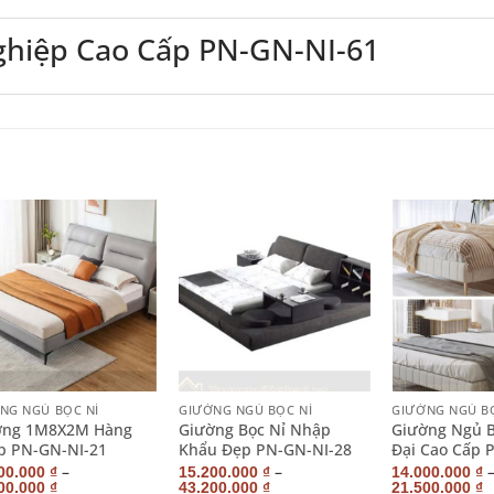
ghiệp Cao Cấp PN-GN-NI-61
+
+
NG NGỦ BỌC NỈ
GIƯỜNG NGỦ BỌC NỈ
GIƯỜNG NGỦ B
ờng 1M8X2M Hàng
Giường Bọc Nỉ Nhập
Giường Ngủ B
p PN-GN-NI-21
Khẩu Đẹp PN-GN-NI-28
Đại Cao Cấp 
–
–
00.000
₫
15.200.000
₫
14.000.000
₫
00.000
₫
43.200.000
₫
21.500.000
₫