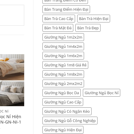
Bàn Trang Điểm Hiện Đại
Bàn Trà Cao Cấp
Bàn Trà Hiện Đại
Bàn Trà Mặt Đá
Bàn Trà Đẹp
Giường Ngủ 1m2x2m
Giường Ngủ 1m4x2m
Giường Ngủ 1m6x2m
Giường Ngủ 1m8 Giá Rẻ
Giường Ngủ 1m8x2m
Giường Ngủ 2mx2m2
Giường Ngủ Bọc Da
Giường Ngủ Bọc Nỉ
+
Giường Ngủ Cao Cấp
Giường Ngủ Có Ngăn Kéo
ỌC NỈ
GIƯỜNG NGỦ BỌC NỈ
ọc Nỉ Hiện
Giường Ngủ Cao Cấp Đẹp
Giường Ngủ Gỗ Công Nghiệp
PN-GN-NI-1
PN-GN-NI-23
–
–
14.500.000
₫
Giường Ngủ Hiện Đại
26.000.000
₫