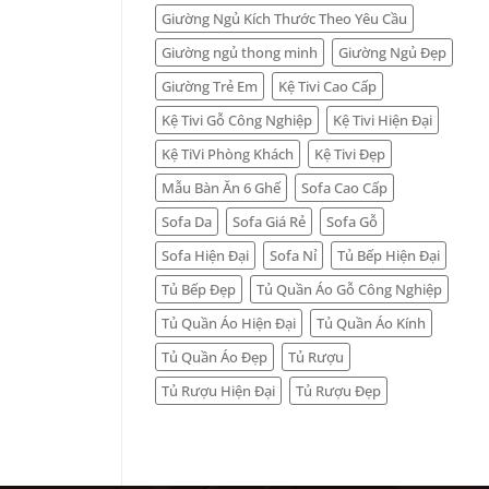
Giường Ngủ Kích Thước Theo Yêu Cầu
Giường ngủ thong minh
Giường Ngủ Đẹp
Giường Trẻ Em
Kệ Tivi Cao Cấp
Kệ Tivi Gỗ Công Nghiệp
Kệ Tivi Hiện Đại
Kệ TiVi Phòng Khách
Kệ Tivi Đẹp
Mẫu Bàn Ăn 6 Ghế
Sofa Cao Cấp
Sofa Da
Sofa Giá Rẻ
Sofa Gỗ
Sofa Hiện Đại
Sofa Nỉ
Tủ Bếp Hiện Đại
Tủ Bếp Đẹp
Tủ Quần Áo Gỗ Công Nghiệp
Tủ Quần Áo Hiện Đại
Tủ Quần Áo Kính
Tủ Quần Áo Đẹp
Tủ Rượu
Tủ Rượu Hiện Đại
Tủ Rượu Đẹp