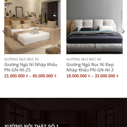
GIƯỜNG NGỦ BỌC NỈ
GIƯỜNG NGỦ BỌC NỈ
Giường Ngủ Nỉ Nhập Khẩu
Giường Ngủ Bọc Nỉ Đẹp
PN-GN-NI-25
Nhập Khẩu PN-GN-NI-3
–
–
21.000.000
₫
65.000.000
₫
18.000.000
₫
33.000.000
₫
XƯỞNG NỘI THẤT SỐ 1