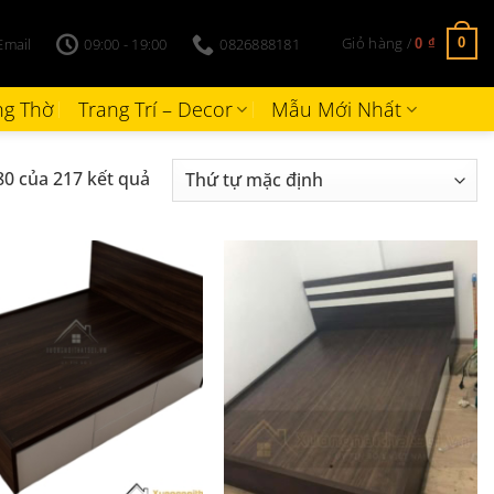
Giỏ hàng /
Email
09:00 - 19:00
0826888181
0
0
₫
g Thờ
Trang Trí – Decor
Mẫu Mới Nhất
80 của 217 kết quả
+