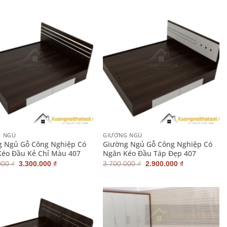
là:
tại
là:
tại
3.700.000 ₫.
là:
4.200.000 ₫.
là:
3.300.000 ₫.
3.200.000 ₫.
+
G NGỦ
GIƯỜNG NGỦ
g Ngủ Gỗ Công Nghiệp Có
Giường Ngủ Gỗ Công Nghiệp Có
éo Đầu Kẻ Chỉ Màu 407
Ngăn Kéo Đầu Táp Đẹp 407
Giá
Giá
Giá
Giá
000
₫
3.300.000
₫
3.700.000
₫
2.900.000
₫
gốc
hiện
gốc
hiện
là:
tại
là:
tại
3.700.000 ₫.
là:
3.700.000 ₫.
là:
3.300.000 ₫.
2.900.000 ₫.