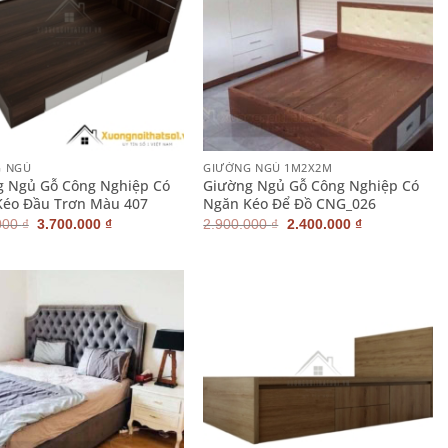
+
G NGỦ
GIƯỜNG NGỦ 1M2X2M
g Ngủ Gỗ Công Nghiệp Có
Giường Ngủ Gỗ Công Nghiệp Có
Kéo Đầu Trơn Màu 407
Ngăn Kéo Để Đồ CNG_026
Giá
Giá
Giá
Giá
000
₫
3.700.000
₫
2.900.000
₫
2.400.000
₫
gốc
hiện
gốc
hiện
là:
tại
là:
tại
4.200.000 ₫.
là:
2.900.000 ₫.
là:
3.700.000 ₫.
2.400.000 ₫.