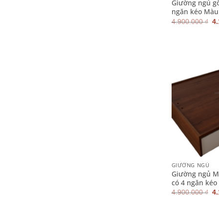
Giường ngủ g
ngăn kéo Màu
G
4.900.000
₫
4
g
là
4.
+
GIƯỜNG NGỦ
Giường ngủ M
có 4 ngăn kéo
G
4.900.000
₫
4
g
là
4.