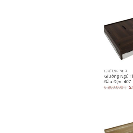
+
GIƯỜNG NGỦ
Giường Ngủ 
Đầu Đệm 407
G
6.900.000
₫
5
g
là
6.