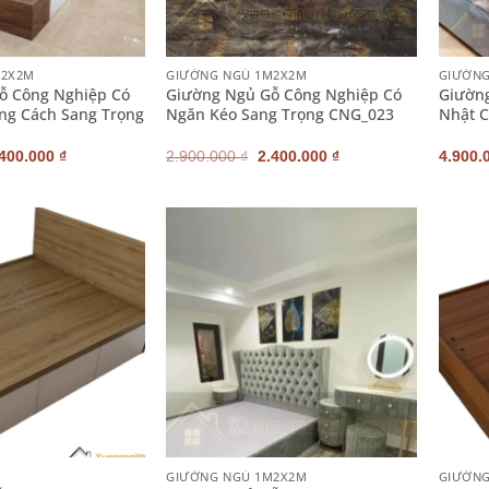
+
+
M2X2M
GIƯỜNG NGỦ 1M2X2M
GIƯỜNG
ỗ Công Nghiệp Có
Giường Ngủ Gỗ Công Nghiệp Có
Giường
ng Cách Sang Trọng
Ngăn Kéo Sang Trọng CNG_023
Nhật 
iá
Giá
Giá
Giá
.400.000
₫
2.900.000
₫
2.400.000
₫
4.900.
ốc
hiện
gốc
hiện
:
tại
là:
tại
900.000 ₫.
là:
2.900.000 ₫.
là:
2.400.000 ₫.
2.400.000 ₫.
+
+
GIƯỜNG NGỦ 1M2X2M
GIƯỜN