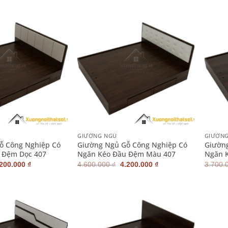
:
tại
là:
tại
500.000 ₫.
là:
2.900.000 ₫.
là:
3.200.000 ₫.
2.400.000 ₫.
+
+
GIƯỜNG NGỦ
GIƯỜN
ỗ Công Nghiệp Có
Giường Ngủ Gỗ Công Nghiệp Có
Giườn
 Đệm Dọc 407
Ngăn Kéo Đầu Đệm Màu 407
Ngăn K
iá
Giá
Giá
Giá
.200.000
₫
4.600.000
₫
4.200.000
₫
3.700.
ốc
hiện
gốc
hiện
:
tại
là:
tại
600.000 ₫.
là:
4.600.000 ₫.
là:
4.200.000 ₫.
4.200.000 ₫.