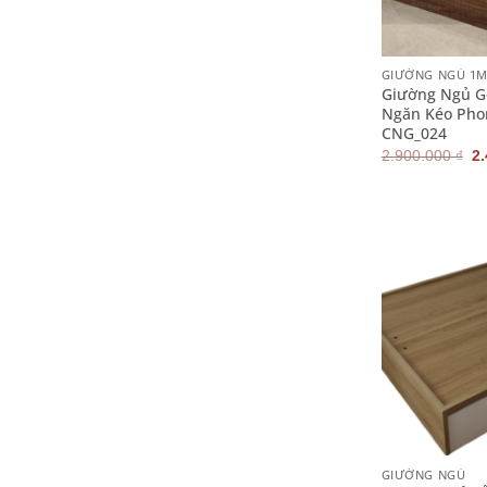
+
GIƯỜNG NGỦ 1
Giường Ngủ G
Ngăn Kéo Pho
CNG_024
G
2.900.000
₫
2
g
là
2.
+
GIƯỜNG NGỦ