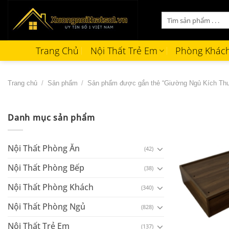
Bỏ
Tìm
qua
kiếm:
nội
dung
Trang Chủ
Nội Thất Trẻ Em
Phòng Khác
Trang chủ
/
Sản phẩm
/
Sản phẩm được gắn thẻ “Giường Ngủ Kích Th
Danh mục sản phẩm
Nội Thất Phòng Ăn
(42)
Nội Thất Phòng Bếp
(38)
Nội Thất Phòng Khách
(340)
Nội Thất Phòng Ngủ
(828)
+
Nội Thất Trẻ Em
(137)