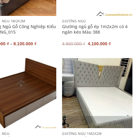
+
 NGỦ 1M2X2M
GIƯỜNG NGỦ
 Ngủ Gỗ Công Nghiệp Kiểu
Giường ngủ gỗ ép 1m2x2m có 4
CNG_015
ngăn kéo Màu 388
–
Giá
Giá
000
₫
8.100.000
₫
4.900.000
₫
4.100.000
₫
gốc
hiện
là:
tại
4.900.000 ₫.
là:
4.100.000 ₫.
+
G NGỦ
GIƯỜNG NGỦ 1M2X2M