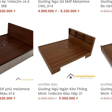
ỗ ép 1m6x2m có 4
Giường Ngủ Gỗ Mdf Melamine
Giường
 388
CNG_014
đa năn
iá
Giá
–
.100.000
₫
4.900.000
₫
8.100.000
₫
4.900.
ốc
hiện
:
tại
900.000 ₫.
là:
4.100.000 ₫.
+
+
GIƯỜNG NGỦ
GIƯỜN
DF phủ melamine
Giường Ngủ Ngăn Kéo Thông
Giườn
 Màu 414
Minh 1m8x2m Đầu Hộp 31
Minh 
iá
Giá
Giá
Giá
.100.000
₫
5.900.000
₫
5.500.000
₫
4.900.
ốc
hiện
gốc
hiện
:
tại
là:
tại
900.000 ₫.
là:
5.900.000 ₫.
là: