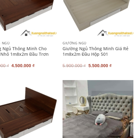
+
G NGỦ
GIƯỜNG NGỦ
g Ngủ Thông Minh Cho
Giường Ngủ Thông Minh Giá Rẻ
 Nhỏ 1m8x2m Đầu Trơn
1m8x2m Đầu Hộp 501
Giá
Giá
Giá
Giá
000
₫
4.500.000
₫
5.900.000
₫
5.500.000
₫
gốc
hiện
gốc
hiện
là:
tại
là:
tại
4.900.000 ₫.
là:
5.900.000 ₫.
là:
4.500.000 ₫.
5.500.000 ₫.