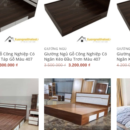
+
+
GIƯỜNG NGỦ
GIƯỜN
ỗ Công Nghiệp Có
Giường Ngủ Gỗ Công Nghiệp Có
Giườn
 Táp Gỗ Màu 407
Ngăn Kéo Đầu Trơn Màu 407
Ngăn 
iá
Giá
Giá
Giá
.300.000
₫
3.500.000
₫
3.200.000
₫
4.200.
ốc
hiện
gốc
hiện
:
tại
là:
tại
700.000 ₫.
là:
3.500.000 ₫.
là:
3.300.000 ₫.
3.200.000 ₫.