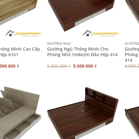
+
+
GIƯỜNG NGỦ
GIƯỜN
hông Minh Cao Cấp
Giường Ngủ Thông Minh Cho
Giườn
Hộp 6161
Phòng Nhỏ 1m8x2m Đầu Hộp 414
Phòng
414
iá
Giá
Giá
Giá
.500.000
₫
5.900.000
₫
5.500.000
₫
4.900.
ốc
hiện
gốc
hiện
:
tại
là:
tại
900.000 ₫.
là:
5.900.000 ₫.
là:
5.500.000 ₫.
5.500.000 ₫.