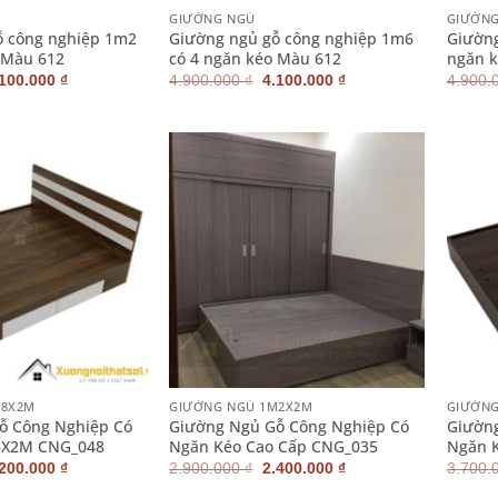
GIƯỜNG NGỦ
GIƯỜN
ỗ công nghiệp 1m2
Giường ngủ gỗ công nghiệp 1m6
Giường
 Màu 612
có 4 ngăn kéo Màu 612
ngăn k
iá
Giá
Giá
Giá
.100.000
₫
4.900.000
₫
4.100.000
₫
4.900.
ốc
hiện
gốc
hiện
:
tại
là:
tại
900.000 ₫.
là:
4.900.000 ₫.
là:
4.100.000 ₫.
4.100.000 ₫.
+
+
M8X2M
GIƯỜNG NGỦ 1M2X2M
GIƯỜN
ỗ Công Nghiệp Có
Giường Ngủ Gỗ Công Nghiệp Có
Giườn
8X2M CNG_048
Ngăn Kéo Cao Cấp CNG_035
Ngăn 
iá
Giá
Giá
Giá
.200.000
₫
2.900.000
₫
2.400.000
₫
3.700.
ốc
hiện
gốc
hiện