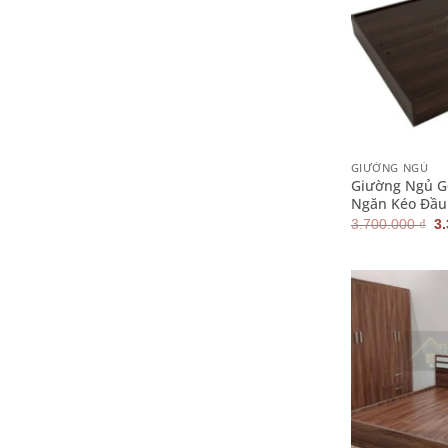
+
GIƯỜNG NGỦ
Giường Ngủ G
Ngăn Kéo Đầu
G
3.700.000
₫
3
g
là
3.