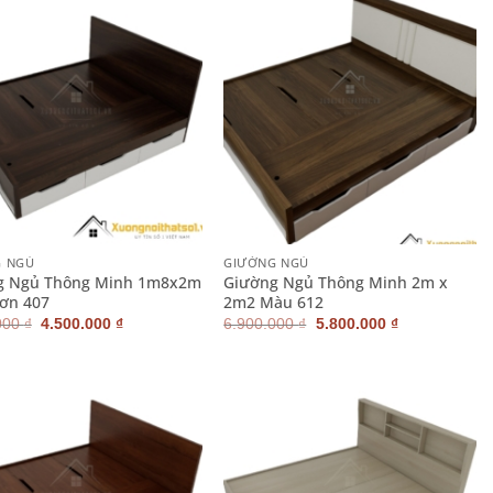
4.500.000 ₫.
5.800.000 ₫.
+
G NGỦ
GIƯỜNG NGỦ
g Ngủ Thông Minh 1m8x2m
Giường Ngủ Thông Minh 2m x
ơn 407
2m2 Màu 612
Giá
Giá
Giá
Giá
000
₫
4.500.000
₫
6.900.000
₫
5.800.000
₫
gốc
hiện
gốc
hiện
là:
tại
là:
tại
4.900.000 ₫.
là:
6.900.000 ₫.
là:
4.500.000 ₫.
5.800.000 ₫.