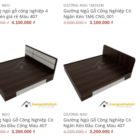
G NGỦ
GIƯỜNG NGỦ 1M2X2M
 ngủ gỗ công nghiệp 4
Giường Ngủ Gỗ Công Nghiệp Có
éo giá rẻ Màu 407
Ngăn Kéo 1M6 CNG_001
Giá
Giá
Giá
Giá
000
₫
4.100.000
₫
3.500.000
₫
3.100.000
₫
gốc
hiện
gốc
hiện
là:
tại
là:
tại
4.900.000 ₫.
là:
3.500.000 ₫.
là:
4.100.000 ₫.
3.100.000 ₫.
+
G NGỦ
GIƯỜNG NGỦ
g Ngủ Gỗ Công Nghiệp Có
Giường Ngủ Gỗ Công Nghiệp Có
Kéo Đầu Cộng Màu 407
Ngăn Kéo Đầu Cong Màu 407
Giá
Giá
Giá
Giá
000
₫
3.300.000
₫
4.200.000
₫
3.200.000
₫
gốc
hiện
gốc
hiện