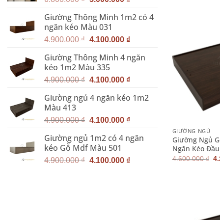
là
3.
gốc
hiện
Giường Thông Minh 1m2 có 4
là:
tại
ngăn kéo Màu 031
6.800.000 ₫.
là:
Giá
Giá
5.000.000 ₫.
4.900.000
₫
4.100.000
₫
gốc
hiện
Giường Thông Minh 4 ngăn
là:
tại
kéo 1m2 Màu 335
4.900.000 ₫.
là:
Giá
Giá
4.100.000 ₫.
4.900.000
₫
4.100.000
₫
gốc
hiện
Giường ngủ 4 ngăn kéo 1m2
là:
tại
Màu 413
4.900.000 ₫.
là:
+
Giá
Giá
4.100.000 ₫.
4.900.000
₫
4.100.000
₫
gốc
hiện
GIƯỜNG NGỦ
Giường ngủ 1m2 có 4 ngăn
là:
tại
Giường Ngủ G
kéo Gỗ Mdf Màu 501
Ngăn Kéo Đầu
4.900.000 ₫.
là:
G
4.600.000
₫
4
Giá
Giá
4.100.000 ₫.
4.900.000
₫
4.100.000
₫
g
gốc
hiện
là
4.
là:
tại
4.900.000 ₫.
là:
4.100.000 ₫.