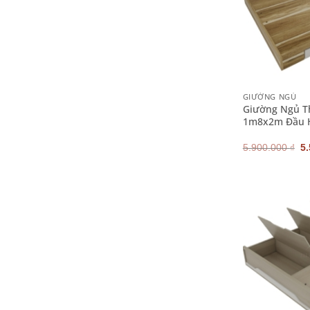
+
GIƯỜNG NGỦ
Giường Ngủ T
1m8x2m Đầu 
G
5.900.000
₫
5
g
là
5.