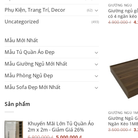
GIƯỜNG NGỦ
Phụ Kiện, Trang Trí, Decor
Giường ngủ g
(62)
có 4 ngăn kéo
Uncategorized
G
(493)
4.900.000
₫
4
g
là
4.
Mẫu Mới Nhất
Mẫu Tủ Quần Áo Đẹp
Mẫu Giường Ngủ Mới Nhất
Mẫu Phòng Ngủ Đẹp
Mẫu Sofa Đẹp Mới Nhất
+
Sản phẩm
GIƯỜNG NGỦ 1
Giường Ngủ G
Khuyến Mãi Lớn Tủ Quần Áo
Ngăn Kéo 1M
2m x 2m - Giảm Giá 26%
G
3.500.000
₫
3
g
Giá
Giá
6.800.000
₫
5.000.000
₫