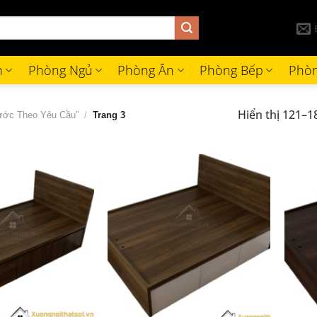
h
Phòng Ngủ
Phòng Ăn
Phòng Bếp
Phòn
Hiển thị 121–1
ước Theo Yêu Cầu”
/
Trang 3
+
+