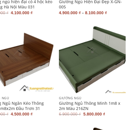
 ngủ hiện đại có 4 hộc kéo
Giường Ngủ Hiện Đại Đẹp X-GN-
g Hà Nội Màu 031
005
Giá
Giá
–
000
₫
4.100.000
₫
4.900.000
₫
8.100.000
₫
gốc
hiện
là:
tại
4.900.000 ₫.
là:
4.100.000 ₫.
+
G NGỦ
GIƯỜNG NGỦ
g Ngủ Ngăn Kéo Thông
Giường Ngủ Thông Minh 1m8 x
1m8x2m Đầu Trơn 31
2m Màu 216ZN
Giá
Giá
Giá
Giá
000
₫
4.500.000
₫
6.900.000
₫
5.800.000
₫
gốc
hiện
gốc
hiện
là:
tại
là:
tại
4.900.000 ₫.
là:
6.900.000 ₫.
là: