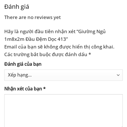
3.500.000 ₫.
là:
3.500.000 ₫.
là:
.000 ₫.
3.200.000 ₫.
3.200.0
Đánh giá
There are no reviews yet
Hãy là người đầu tiên nhận xét “Giường Ngủ
1m8x2m Đầu Đệm Dọc 413”
Email của bạn sẽ không được hiển thị công khai.
Các trường bắt buộc được đánh dấu
*
Đánh giá của bạn
Nhận xét của bạn
*