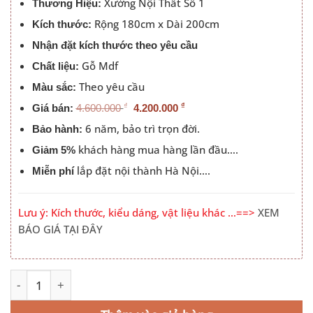
Xưởng Nội Thất Số 1
4.200.000 ₫.
Thương Hiệu:
Rộng 180cm x Dài 200cm
Kích thước:
Nhận đặt kích thước theo yêu cầu
Gỗ Mdf
Chất liệu:
Theo yêu cầu
Màu sắc:
₫
₫
Giá bán:
4.600.000
4.200.000
6 năm, bảo trì trọn đời.
Bảo hành:
khách hàng mua hàng lần đầu….
Giảm 5%
lắp đặt nội thành Hà Nội….
Miễn phí
Lưu ý: Kích thước, kiểu dáng, vật liệu khác …==>
XEM
BÁO GIÁ TẠI ĐÂY
Giường Ngủ 1m8x2m Đầu Đệm Dọc 413 số lượng
Alternative: