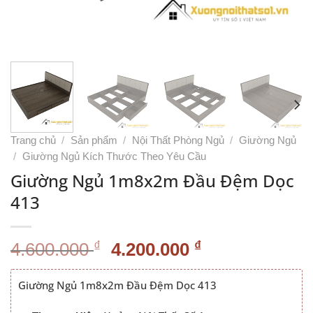
Trang chủ
/
Sản phẩm
/
Nội Thất Phòng Ngủ
/
Giường Ngủ
/
Giường Ngủ Kích Thước Theo Yêu Cầu
Giường Ngủ 1m8x2m Đầu Đệm Dọc
413
Giá
Giá
₫
₫
4.600.000
4.200.000
gốc
hiện
là:
tại
Giường Ngủ 1m8x2m Đầu Đệm Dọc 413
4.600.000 ₫.
là: