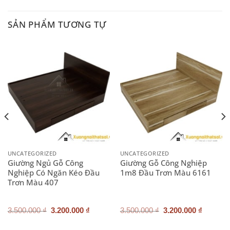
SẢN PHẨM TƯƠNG TỰ
UNCATEGORIZED
UNCATEGORIZED
Giường Ngủ Gỗ Công
Giường Gỗ Công Nghiệp
Nghiệp Có Ngăn Kéo Đầu
1m8 Đầu Trơn Màu 6161
Trơn Màu 407
Giá
Giá
Giá
Giá
3.500.000
₫
3.200.000
₫
3.500.000
₫
3.200.000
₫
gốc
hiện
gốc
hiện
là:
tại
là:
tại