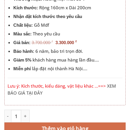
3.300.000 ₫.
Rộng 160cm x Dài 200cm
Kích thước:
Nhận đặt kích thước theo yêu cầu
Gỗ Mdf
Chất liệu:
Theo yêu cầu
Màu sắc:
₫
₫
Giá bán:
3.700.000
3.300.000
6 năm, bảo trì trọn đời.
Bảo hành:
khách hàng mua hàng lần đầu….
Giảm 5%
lắp đặt nội thành Hà Nội….
Miễn phí
Lưu ý: Kích thước, kiểu dáng, vật liệu khác …==>
XEM
BÁO GIÁ TẠI ĐÂY
Giường Ngủ 1m6x2m Giá Rẻ Đầu Kẻ Chỉ Màu 501 số lượn
Alternative:
Thêm vào giỏ hàng