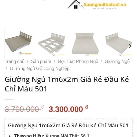
Trang chủ
/
Sản phẩm
/
Nội Thất Phòng Ngủ
/
Giường Ngủ
/
Giường Ngủ Gỗ Công Nghiệp
Giường Ngủ 1m6x2m Giá Rẻ Đầu Kẻ
Chỉ Màu 501
Giá
Giá
₫
₫
3.700.000
3.300.000
gốc
hiện
là:
tại
Giường Ngủ 1m6x2m Giá Rẻ Đầu Kẻ Chỉ Màu 501
3.700.000 ₫.
là:
Xưởng Nội Thất Số 1
Thương Hiệu: