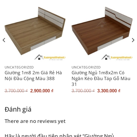
UNCATEGORIZED
UNCATEGORIZED
Giường 1m8 2m Giá Rẻ Hà
Giường Ngủ 1m8x2m Có
Nội Đầu Cộng Màu 388
Ngăn Kéo Đầu Táp Gỗ Màu
31
Giá
Giá
Giá
Giá
3.700.000
₫
2.900.000
₫
3.700.000
₫
3.300.000
₫
gốc
hiện
gốc
hiện
là:
tại
là:
tại
3.700.000 ₫.
là:
3.700.000 ₫.
là:
.000 ₫.
2.900.000 ₫.
3.300.0
Đánh giá
There are no reviews yet
Hãy là người đầu tiên nhận xét “Giường Ngủ