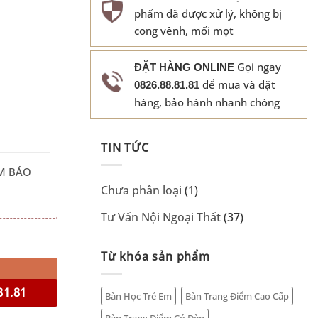
phẩm đã được xử lý, không bị
cong vênh, mối mọt
Gọi ngay
ĐẶT HÀNG ONLINE
để mua và đặt
0826.88.81.81
hàng, bảo hành nhanh chóng
TIN TỨC
M BÁO
Chưa phân loại
(1)
Tư Vấn Nội Ngoại Thất
(37)
Từ khóa sản phẩm
81.81
Bàn Học Trẻ Em
Bàn Trang Điểm Cao Cấp
Bàn Trang Điểm Có Đèn