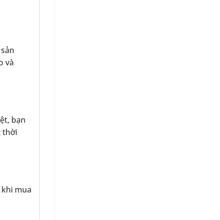
 sản
o và
ệt, bạn
 thời
% khi mua