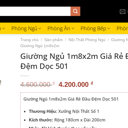
h
Phòng Ngủ
Phòng Ăn
Phòng Bếp
Phòn
Trang chủ
/
Sản phẩm
/
Nội Thất Phòng Ngủ
/
Giường 
Giường Ngủ 1m8x2m
Giường Ngủ 1m8x2m Giá Rẻ 
Đệm Dọc 501
Giá
Giá
4.600.000
₫
4.200.000
₫
gốc
hiện
là:
tại
Giường Ngủ 1m8x2m Giá Rẻ Đầu Đệm Dọc 501
4.600.000 ₫.
là:
4.200.000 
Xưởng Nội Thất Số 1
Thương Hiệu:
Rộng 180cm x Dài 200cm
Kích thước: