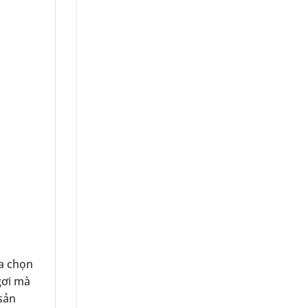
a chọn
gơi mà
sản