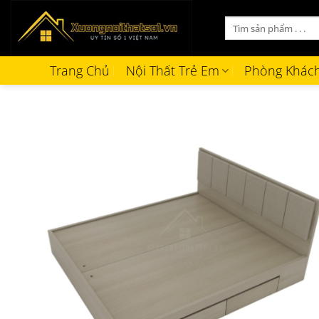
Bỏ
Tìm
qua
kiếm:
nội
dung
Trang Chủ
Nội Thất Trẻ Em
Phòng Khác