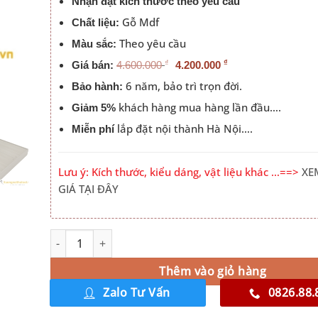
Nhận đặt kích thước theo yêu cầu
Gỗ Mdf
Chất liệu:
Theo yêu cầu
Màu sắc:
₫
₫
Giá bán:
4.600.000
4.200.000
6 năm, bảo trì trọn đời.
Bảo hành:
khách hàng mua hàng lần đầu….
Giảm 5%
lắp đặt nội thành Hà Nội….
Miễn phí
Lưu ý: Kích thước, kiểu dáng, vật liệu khác …==>
XE
GIÁ TẠI ĐÂY
Giường Ngủ 1m8x2m Giá Rẻ Đầu Đệm Dọc 501 số lượng
Alternative:
Thêm vào giỏ hàng
Zalo Tư Vấn
0826.88.