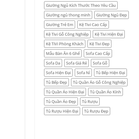
Giường Ngủ Kích Thước Theo Yêu Cầu
Giường ngủ thong minh
Giường Ngủ Đẹp
Giường Trẻ Em
Kệ Tivi Cao Cấp
Kệ Tivi Gỗ Công Nghiệp
Kệ Tivi Hiện Đại
Kệ TiVi Phòng Khách
Kệ Tivi Đẹp
Mẫu Bàn Ăn 6 Ghế
Sofa Cao Cấp
Sofa Da
Sofa Giá Rẻ
Sofa Gỗ
Sofa Hiện Đại
Sofa Nỉ
Tủ Bếp Hiện Đại
Tủ Bếp Đẹp
Tủ Quần Áo Gỗ Công Nghiệp
Tủ Quần Áo Hiện Đại
Tủ Quần Áo Kính
Tủ Quần Áo Đẹp
Tủ Rượu
Tủ Rượu Hiện Đại
Tủ Rượu Đẹp