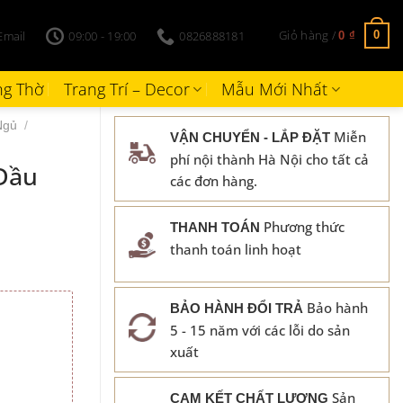
Giỏ hàng /
Email
09:00 - 19:00
0826888181
0
0
₫
g Thờ
Trang Trí – Decor
Mẫu Mới Nhất
Ngủ
/
Miễn
VẬN CHUYỂN - LẮP ĐẶT
phí nội thành Hà Nội cho tất cả
Đầu
các đơn hàng.
Phương thức
THANH TOÁN
thanh toán linh hoạt
Bảo hành
BẢO HÀNH ĐỔI TRẢ
5 - 15 năm với các lỗi do sản
₫.
xuất
Sản
CAM KẾT CHẤT LƯỢNG