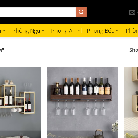
h
Phòng Ngủ
Phòng Ăn
Phòng Bếp
Phòn
Sho
g”
+
+