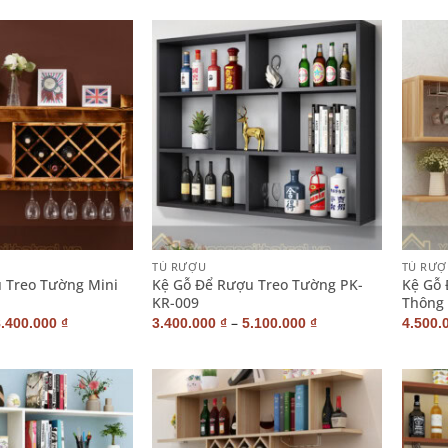
+
+
TỦ RƯỢU
TỦ RƯỢ
 Treo Tường Mini
Kệ Gỗ Để Rượu Treo Tường PK-
Kệ Gỗ 
KR-009
Thông
–
8.400.000
₫
3.400.000
₫
5.100.000
₫
4.500.