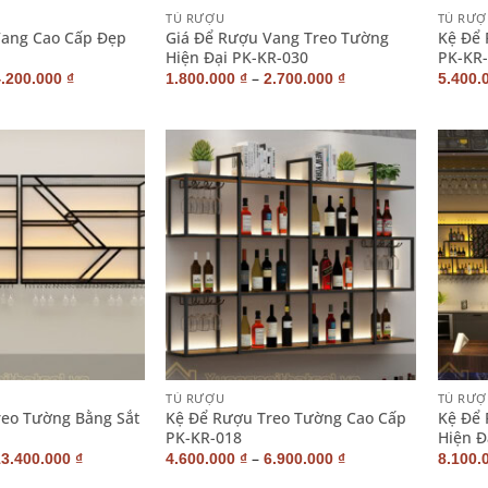
TỦ RƯỢU
TỦ RƯỢ
Vang Cao Cấp Đẹp
Giá Để Rượu Vang Treo Tường
Kệ Để 
Hiện Đại PK-KR-030
PK-KR
–
4.200.000
₫
1.800.000
₫
2.700.000
₫
5.400.
+
+
TỦ RƯỢU
TỦ RƯỢ
reo Tường Bằng Sắt
Kệ Để Rượu Treo Tường Cao Cấp
Kệ Để 
PK-KR-018
Hiện Đ
–
13.400.000
₫
4.600.000
₫
6.900.000
₫
8.100.