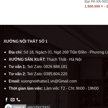
Đại PK-KR-003
–
1.500.000
₫
XƯỞNG NỘI THẤT SỐ 1
Địa chỉ:
Số 18, Ngách 01, Ngõ 268 Trần Điền - Phương Li
Hà Nội
XƯỞNG SẢN XUẤT:
Thạch Thất -
Tư vấn 1:
Tel/ Zalo: 0826.888.181
Tư vấn 2:
Tel/ Zalo: 0395.604.220
Email:
xuongnoithatso1.vn@Gmail.com
Thời gian làm việc:
Làm việc T2 - CN: 9h00 - 19h00