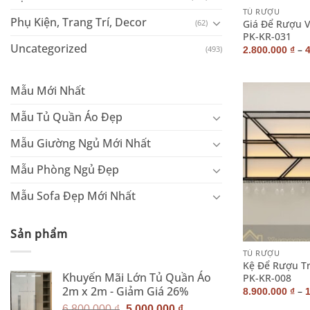
TỦ RƯỢU
Phụ Kiện, Trang Trí, Decor
Giá Để Rượu 
(62)
PK-KR-031
Uncategorized
–
(493)
2.800.000
₫
Mẫu Mới Nhất
Mẫu Tủ Quần Áo Đẹp
Mẫu Giường Ngủ Mới Nhất
Mẫu Phòng Ngủ Đẹp
Mẫu Sofa Đẹp Mới Nhất
+
Sản phẩm
TỦ RƯỢU
Kệ Để Rượu T
Khuyến Mãi Lớn Tủ Quần Áo
PK-KR-008
2m x 2m - Giảm Giá 26%
–
8.900.000
₫
Giá
Giá
6.800.000
₫
5.000.000
₫