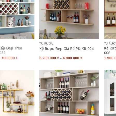
+
+
TỦ RƯỢU
TỦ RƯỢ
Cấp Đẹp Treo
Kệ Rượ
Kệ Rượu Đẹp Giá Rẻ PK-KR-024
022
006
–
5.700.000
₫
3.200.000
₫
4.800.000
₫
1.900.