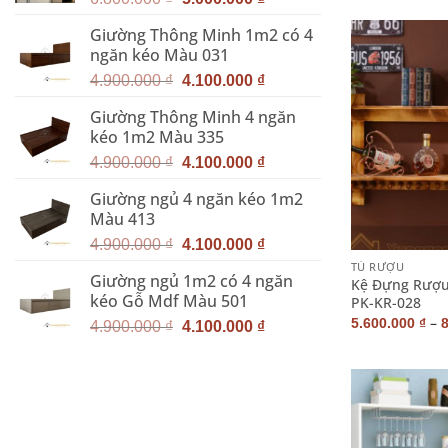
gốc
hiện
Giường Thông Minh 1m2 có 4
là:
tại
ngăn kéo Màu 031
6.800.000 ₫.
là:
Giá
Giá
5.000.000 ₫.
4.900.000
₫
4.100.000
₫
gốc
hiện
Giường Thông Minh 4 ngăn
là:
tại
kéo 1m2 Màu 335
4.900.000 ₫.
là:
Giá
Giá
4.100.000 ₫.
4.900.000
₫
4.100.000
₫
gốc
hiện
Giường ngủ 4 ngăn kéo 1m2
là:
tại
Màu 413
4.900.000 ₫.
là:
+
Giá
Giá
4.100.000 ₫.
4.900.000
₫
4.100.000
₫
gốc
hiện
TỦ RƯỢU
Giường ngủ 1m2 có 4 ngăn
là:
tại
Kệ Đựng Rượu
kéo Gỗ Mdf Màu 501
PK-KR-028
4.900.000 ₫.
là:
–
5.600.000
₫
Giá
Giá
4.100.000 ₫.
4.900.000
₫
4.100.000
₫
gốc
hiện
là:
tại
4.900.000 ₫.
là:
4.100.000 ₫.