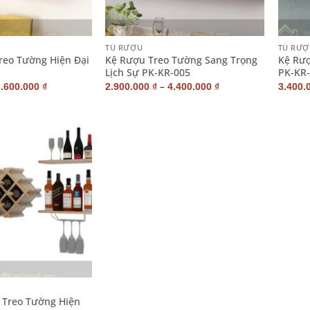
+
+
TỦ RƯỢU
TỦ RƯỢ
reo Tường Hiện Đại
Kệ Rượu Treo Tường Sang Trọng
Kệ Rượ
Lịch Sự PK-KR-005
PK-KR
–
3.600.000
₫
2.900.000
₫
4.400.000
₫
3.400.
 Treo Tường Hiện