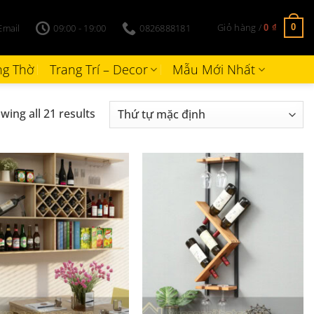
Giỏ hàng /
Email
09:00 - 19:00
0826888181
0
0
₫
g Thờ
Trang Trí – Decor
Mẫu Mới Nhất
wing all 21 results
+