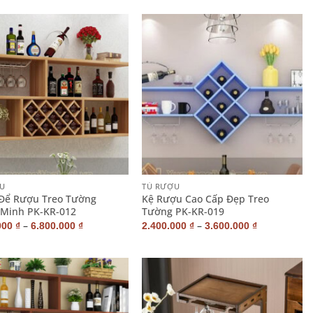
+
U
TỦ RƯỢU
Để Rượu Treo Tường
Kệ Rượu Cao Cấp Đẹp Treo
 Minh PK-KR-012
Tường PK-KR-019
–
–
000
₫
6.800.000
₫
2.400.000
₫
3.600.000
₫