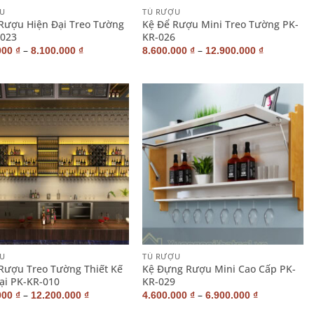
U
TỦ RƯỢU
Rượu Hiện Đại Treo Tường
Kệ Để Rượu Mini Treo Tường PK-
-023
KR-026
–
–
000
₫
8.100.000
₫
8.600.000
₫
12.900.000
₫
+
U
TỦ RƯỢU
Rượu Treo Tường Thiết Kế
Kệ Đựng Rượu Mini Cao Cấp PK-
ại PK-KR-010
KR-029
–
–
000
₫
12.200.000
₫
4.600.000
₫
6.900.000
₫