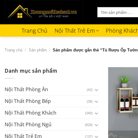
Bỏ
Tìm
qua
kiếm:
nội
dung
Trang Chủ
Nội Thất Trẻ Em
Phòng Khác
Trang chủ
/
Sản phẩm
/
Sản phẩm được gắn thẻ “Tủ Rượu Ốp Tườn
Danh mục sản phẩm
Nội Thất Phòng Ăn
(42)
Nội Thất Phòng Bếp
(38)
Nội Thất Phòng Khách
(340)
Nội Thất Phòng Ngủ
(828)
+
Nội Thất Trẻ Em
(137)