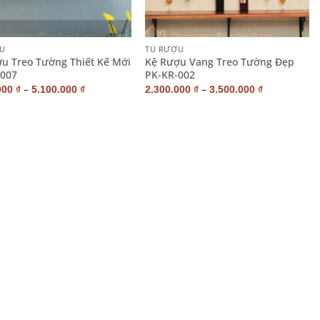
+
U
TỦ RƯỢU
u Treo Tường Thiết Kế Mới
Kệ Rượu Vang Treo Tường Đẹp
-007
PK-KR-002
–
–
000
₫
5.100.000
₫
2.300.000
₫
3.500.000
₫