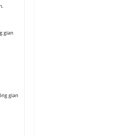
h.
g gian
ông gian