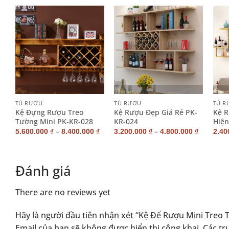
+
+
+
TỦ RƯỢU
TỦ RƯỢU
TỦ R
Kệ Đựng Rượu Treo
Kệ Rượu Đẹp Giá Rẻ PK-
Kệ R
Tường Mini PK-KR-028
KR-024
Hiện
–
–
₫
5.600.000
₫
8.400.000
₫
3.200.000
₫
4.800.000
₫
2.40
Đánh giá
There are no reviews yet
Hãy là người đầu tiên nhận xét “Kệ Để Rượu Mini Treo
Email của bạn sẽ không được hiển thị công khai.
Các tr
Alternative: