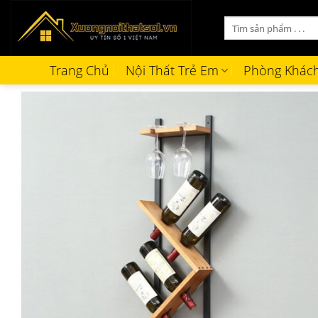
Bỏ
Tìm
qua
kiếm:
nội
dung
Trang Chủ
Nội Thất Trẻ Em
Phòng Khác