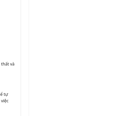
 thất và
hể tự
 việc