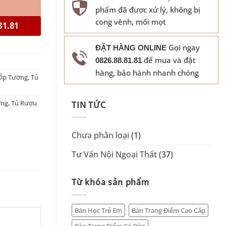
phẩm đã được xử lý, không bị
cong vênh, mối mọt
81.81
Gọi ngay
ĐẶT HÀNG ONLINE
để mua và đặt
0826.88.81.81
hàng, bảo hành nhanh chóng
Ốp Tường
,
Tủ
ờng
,
Tủ Rượu
TIN TỨC
Chưa phân loại
(1)
Tư Vấn Nội Ngoại Thất
(37)
Từ khóa sản phẩm
Bàn Học Trẻ Em
Bàn Trang Điểm Cao Cấp
Bàn Trang Điểm Có Đèn