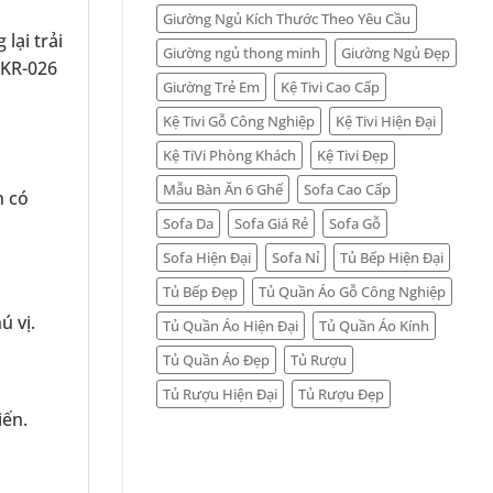
Giường Ngủ Kích Thước Theo Yêu Cầu
lại trải
Giường ngủ thong minh
Giường Ngủ Đẹp
-KR-026
Giường Trẻ Em
Kệ Tivi Cao Cấp
Kệ Tivi Gỗ Công Nghiệp
Kệ Tivi Hiện Đại
Kệ TiVi Phòng Khách
Kệ Tivi Đẹp
Mẫu Bàn Ăn 6 Ghế
Sofa Cao Cấp
n có
Sofa Da
Sofa Giá Rẻ
Sofa Gỗ
Sofa Hiện Đại
Sofa Nỉ
Tủ Bếp Hiện Đại
Tủ Bếp Đẹp
Tủ Quần Áo Gỗ Công Nghiệp
ú vị.
Tủ Quần Áo Hiện Đại
Tủ Quần Áo Kính
Tủ Quần Áo Đẹp
Tủ Rượu
Tủ Rượu Hiện Đại
Tủ Rượu Đẹp
iến.