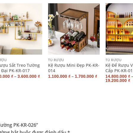
+
+
ƯỢU
TỦ RƯỢU
TỦ RƯỢU
ượu Sắt Treo Tường
Kệ Rượu Mini Đẹp PK-KR-
Kệ Để Rượu 
 Đại PK-KR-017
014
Cấp PK-KR-01
–
–
0.000
₫
3.600.000
₫
1.100.000
₫
1.700.000
₫
14.800.000
₫
19.200.000
₫
 Tường PK-KR-026”
ường bắt buộc được đánh dấu
*