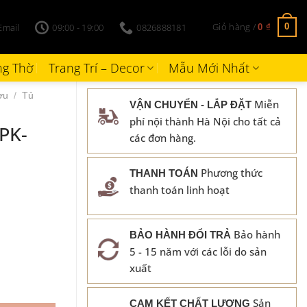
Giỏ hàng /
Email
09:00 - 19:00
0826888181
0
0
₫
g Thờ
Trang Trí – Decor
Mẫu Mới Nhất
ợu
/
Tủ
Miễn
VẬN CHUYỂN - LẮP ĐẶT
phí nội thành Hà Nội cho tất cả
PK-
các đơn hàng.
Phương thức
THANH TOÁN
thanh toán linh hoạt
Bảo hành
BẢO HÀNH ĐỔI TRẢ
5 - 15 năm với các lỗi do sản
xuất
Sản
CAM KẾT CHẤT LƯỢNG