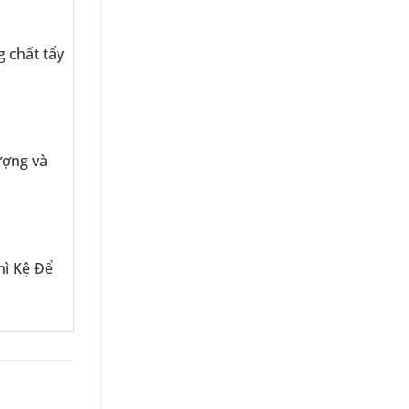
 chất tẩy
ượng và
hì Kệ Để