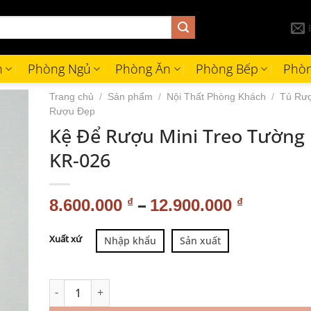
h
Phòng Ngủ
Phòng Ăn
Phòng Bếp
Phòn
Trang chủ
/
Sản phẩm
/
Nội Thất Phòng Khách
/
Tủ Rư
Rượu Đẹp
Kệ Để Rượu Mini Treo Tường 
KR-026
–
8.600.000
₫
12.900.000
₫
Alternative:
Xuất xứ
Nhập khẩu
Sản xuất