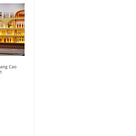
+
TỦ RƯỢU
Vang Cao
Kệ Rượu Treo Đẹp Hiện
1
Đại PK-KR-020
–
–
1.500.000
₫
2.300.000
₫