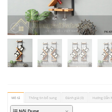
Mô tả
Thông tin bổ sung
Đánh giá (0)
Hướng Dẫn 
Nội Dung