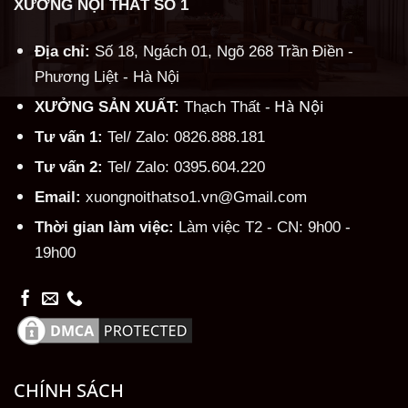
XƯỞNG NỘI THẤT SỐ 1
Địa chỉ:
Số 18, Ngách 01, Ngõ 268 Trần Điền -
Phương Liệt - Hà Nội
Hà Nội
XƯỞNG SẢN XUẤT:
Thạch Thất -
Tư vấn 1:
Tel/ Zalo: 0826.888.181
Tư vấn 2:
Tel/ Zalo: 0395.604.220
Email:
xuongnoithatso1.vn@Gmail.com
Thời gian làm việc:
Làm việc T2 - CN: 9h00 -
19h00
CHÍNH SÁCH