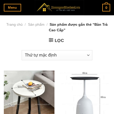
Bỏ
Menu
0
qua
nội
dung
Trang chủ
/
Sản phẩm
/
Sản phẩm được gắn thẻ “Bàn Trà
Cao Cấp”
LỌC