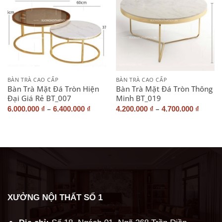
BÀN TRÀ CAO CẤP
BÀN TRÀ CAO CẤP
Bàn Trà Mặt Đá Tròn Hiện
Bàn Trà Mặt Đá Tròn Thông
Đại Giá Rẻ BT_007
Minh BT_019
–
–
6.000.000
₫
6.400.000
₫
4.200.000
₫
4.700.000
₫
XƯỞNG NỘI THẤT SỐ 1