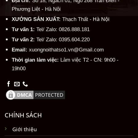
Địa chỉ:
Số 18, Ngách 01, Ngõ 268 Trần Điền -
Phương Liệt - Hà Nội
Hà Nội
XƯỞNG SẢN XUẤT:
Thạch Thất -
Tư vấn 1:
Tel/ Zalo: 0826.888.181
Tư vấn 2:
Tel/ Zalo: 0395.604.220
Email:
xuongnoithatso1.vn@Gmail.com
Thời gian làm việc:
Làm việc T2 - CN: 9h00 -
19h00
CHÍNH SÁCH
Giới thiệu