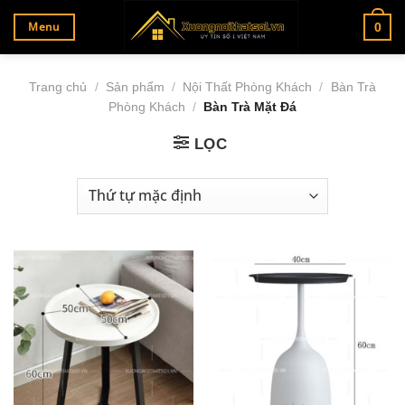
Bỏ
Menu
0
qua
nội
dung
Trang chủ
/
Sản phẩm
/
Nội Thất Phòng Khách
/
Bàn Trà
Phòng Khách
/
Bàn Trà Mặt Đá
LỌC