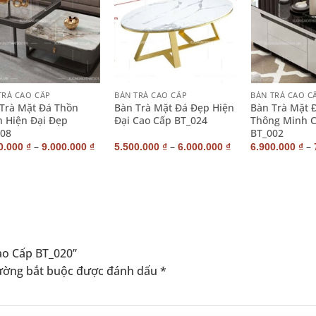
+
+
TRÀ CAO CẤP
BÀN TRÀ CAO CẤP
BÀN TRÀ CAO C
Trà Mặt Đá Thồn
Bàn Trà Mặt Đá Đẹp Hiện
Bàn Trà Mặt 
 Hiện Đại Đẹp
Đại Cao Cấp BT_024
Thông Minh 
08
BT_002
–
–
–
0.000
₫
9.000.000
₫
5.500.000
₫
6.000.000
₫
6.900.000
₫
Cao Cấp BT_020”
ường bắt buộc được đánh dấu
*