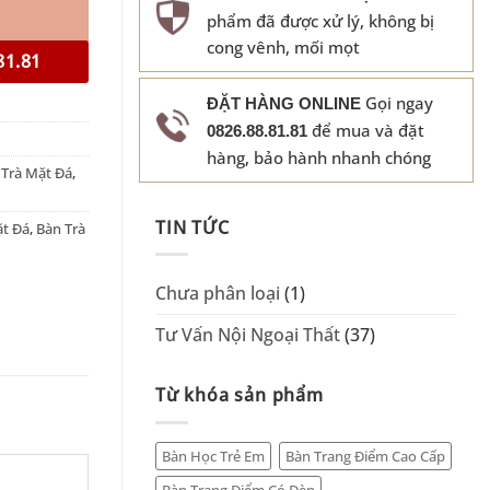
phẩm đã được xử lý, không bị
cong vênh, mối mọt
81.81
Gọi ngay
ĐẶT HÀNG ONLINE
để mua và đặt
0826.88.81.81
hàng, bảo hành nhanh chóng
 Trà Mặt Đá
,
TIN TỨC
ặt Đá
,
Bàn Trà
Chưa phân loại
(1)
Tư Vấn Nội Ngoại Thất
(37)
Từ khóa sản phẩm
Bàn Học Trẻ Em
Bàn Trang Điểm Cao Cấp
Bàn Trang Điểm Có Đèn