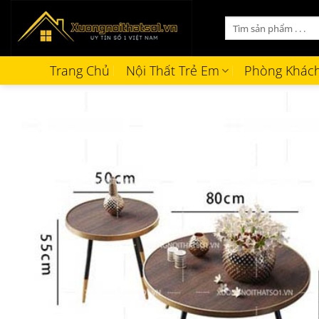
Bỏ
Tìm
qua
kiếm:
nội
dung
Trang Chủ
Nội Thất Trẻ Em
Phòng Khác