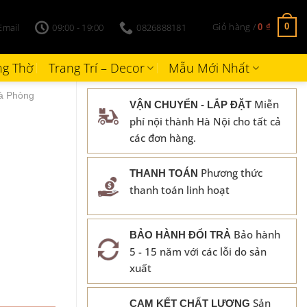
Giỏ hàng /
Email
09:00 - 19:00
0826888181
0
0
₫
g Thờ
Trang Trí – Decor
Mẫu Mới Nhất
à Phòng
Miễn
VẬN CHUYỂN - LẮP ĐẶT
phí nội thành Hà Nội cho tất cả
các đơn hàng.
Phương thức
THANH TOÁN
thanh toán linh hoạt
Bảo hành
BẢO HÀNH ĐỔI TRẢ
5 - 15 năm với các lỗi do sản
xuất
Sản
CAM KẾT CHẤT LƯỢNG