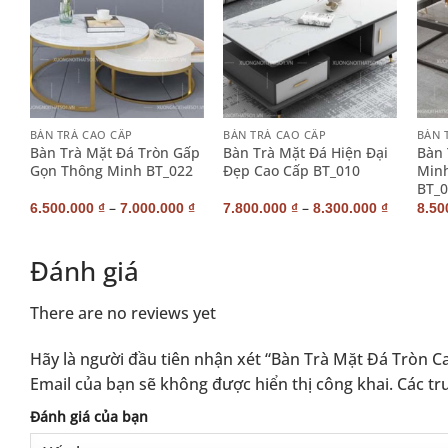
+
+
+
BÀN TRÀ CAO CẤP
BÀN TRÀ CAO CẤP
BÀN 
n
Bàn Trà Mặt Đá Tròn Gấp
Bàn Trà Mặt Đá Hiện Đại
Bàn 
Gọn Thông Minh BT_022
Đẹp Cao Cấp BT_010
Minh
BT_0
–
–
₫
6.500.000
₫
7.000.000
₫
7.800.000
₫
8.300.000
₫
8.50
Đánh giá
There are no reviews yet
Hãy là người đầu tiên nhận xét “Bàn Trà Mặt Đá Tròn 
Email của bạn sẽ không được hiển thị công khai.
Các tr
Alternative:
Đánh giá của bạn