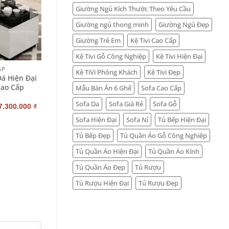
Giường Ngủ Kích Thước Theo Yêu Cầu
Giường ngủ thong minh
Giường Ngủ Đẹp
Giường Trẻ Em
Kệ Tivi Cao Cấp
+
Kệ Tivi Gỗ Công Nghiệp
Kệ Tivi Hiện Đại
ẤP
BÀN TRÀ CAO CẤP
Kệ TiVi Phòng Khách
Kệ Tivi Đẹp
Đá Hiện Đại
Bàn Trà Mặt Đá Đẹp Mặt
Cao Cấp
Tròn Cao Cấp BT_004
Mẫu Bàn Ăn 6 Ghế
Sofa Cao Cấp
Sofa Da
Sofa Giá Rẻ
Sofa Gỗ
–
7.300.000
₫
7.500.000
₫
7.900.000
₫
Sofa Hiện Đại
Sofa Nỉ
Tủ Bếp Hiện Đại
Tủ Bếp Đẹp
Tủ Quần Áo Gỗ Công Nghiệp
Tủ Quần Áo Hiện Đại
Tủ Quần Áo Kính
Tủ Quần Áo Đẹp
Tủ Rượu
Tủ Rượu Hiện Đại
Tủ Rượu Đẹp