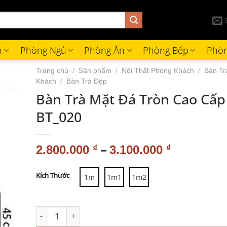
h
Phòng Ngủ
Phòng Ăn
Phòng Bếp
Phòn
Trang chủ
/
Sản phẩm
/
Nội Thất Phòng Khách
/
Bàn Tr
Khách
/
Bàn Trà Đẹp
Bàn Trà Mặt Đá Tròn Cao Cấp
BT_020
–
2.800.000
₫
3.100.000
₫
Alternative:
Kích Thước
1m
1m1
1m2