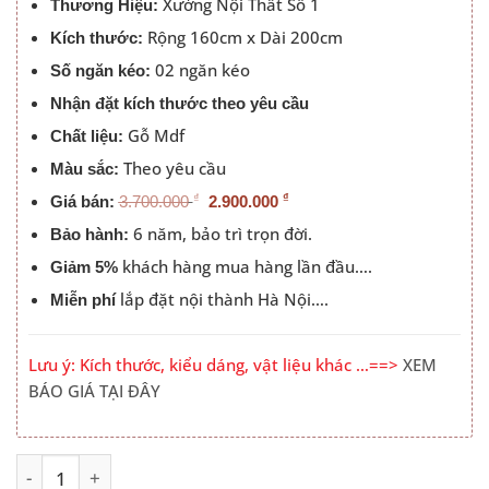
Xưởng Nội Thất Số 1
2.900.000 ₫.
Thương Hiệu:
Rộng 160cm x Dài 200cm
Kích thước:
02 ngăn kéo
Số ngăn kéo:
Nhận đặt kích thước theo yêu cầu
Gỗ Mdf
Chất liệu:
Theo yêu cầu
Màu sắc:
₫
₫
Giá bán:
3.700.000
2.900.000
6 năm, bảo trì trọn đời.
Bảo hành:
khách hàng mua hàng lần đầu….
Giảm 5%
lắp đặt nội thành Hà Nội….
Miễn phí
Lưu ý: Kích thước, kiểu dáng, vật liệu khác …==>
XEM
BÁO GIÁ TẠI ĐÂY
Giá Giường Gỗ Công Nghiệp 1m8 Đầu Táp Gỗ Màu 612 số
Alternative: