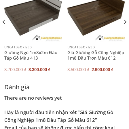
UNCATEGORIZED
UNCATEGORIZED
Giường Ngủ 1m8x2m Đầu
Giá Giường Gỗ Công Nghiệp
Táp Gỗ Màu 413
1m8 Đầu Trơn Màu 612
Giá
Giá
Giá
Giá
3.700.000
₫
3.300.000
₫
3.500.000
₫
2.900.000
₫
gốc
hiện
gốc
hiện
là:
tại
là:
tại
3.700.000 ₫.
là:
3.500.000 ₫.
là:
.000 ₫.
3.300.000 ₫.
2.900.0
Đánh giá
There are no reviews yet
Hãy là người đầu tiên nhận xét “Giá Giường Gỗ
Công Nghiệp 1m8 Đầu Táp Gỗ Màu 612”
Email của bạn sẽ không được hiển thị công khai.