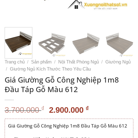
Trang chủ
/
Sản phẩm
/
Nội Thất Phòng Ngủ
/
Giường Ngủ
/
Giường Ngủ Kích Thước Theo Yêu Cầu
Giá Giường Gỗ Công Nghiệp 1m8
Đầu Táp Gỗ Màu 612
Giá
Giá
₫
₫
3.700.000
2.900.000
gốc
hiện
là:
tại
Giá Giường Gỗ Công Nghiệp 1m8 Đầu Táp Gỗ Màu 612
3.700.000 ₫.
là: