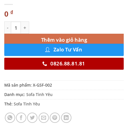
₫
0
Sofa Tình Yêu Cho Đôi Lứa X-GSF-002 số lượng
Alternative:
Thêm vào giỏ hàng
Zalo Tư Vấn
0826.88.81.81
Mã sản phẩm:
X-GSF-002
Danh mục:
Sofa Tình Yêu
Thẻ:
Sofa Tình Yêu