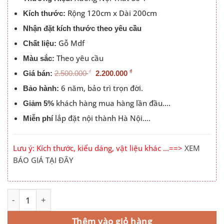
2.200.000 ₫.
Rộng 120cm x Dài 200cm
Kích thước:
Nhận đặt kích thước theo yêu cầu
Gỗ Mdf
Chất liệu:
Theo yêu cầu
Màu sắc:
₫
₫
Giá bán:
2.500.000
2.200.000
6 năm, bảo trì trọn đời.
Bảo hành:
khách hàng mua hàng lần đầu….
Giảm 5%
lắp đặt nội thành Hà Nội….
Miễn phí
Lưu ý: Kích thước, kiểu dáng, vật liệu khác …==>
XEM
BÁO GIÁ TẠI ĐÂY
Giường 1m 2m Giá Rẻ Hà Nội Đầu Trơn Màu 388 số lượng
Alternative:
Thêm vào giỏ hàng