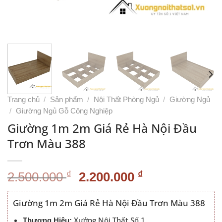
Trang chủ
/
Sản phẩm
/
Nội Thất Phòng Ngủ
/
Giường Ngủ
/
Giường Ngủ Gỗ Công Nghiệp
Giường 1m 2m Giá Rẻ Hà Nội Đầu
Trơn Màu 388
Giá
Giá
₫
₫
2.500.000
2.200.000
gốc
hiện
là:
tại
Giường 1m 2m Giá Rẻ Hà Nội Đầu Trơn Màu 388
2.500.000 ₫.
là:
Xưởng Nội Thất Số 1
Thương Hiệu: