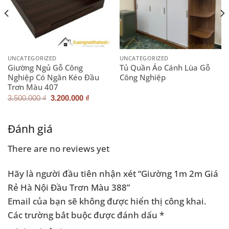
UNCATEGORIZED
UNCATEGORIZED
Giường Ngủ Gỗ Công
Tủ Quần Áo Cánh Lùa Gỗ
Nghiệp Có Ngăn Kéo Đầu
Công Nghiệp
Trơn Màu 407
Giá
Giá
3.500.000
₫
3.200.000
₫
gốc
hiện
là:
tại
3.500.000 ₫.
là:
3.200.000 ₫.
Đánh giá
There are no reviews yet
Hãy là người đầu tiên nhận xét “Giường 1m 2m Giá
Rẻ Hà Nội Đầu Trơn Màu 388”
Email của bạn sẽ không được hiển thị công khai.
Các trường bắt buộc được đánh dấu
*