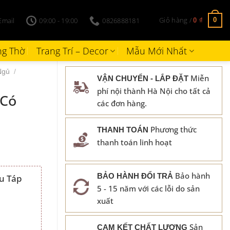
Giỏ hàng /
Email
09:00 - 19:00
0826888181
0
0
₫
g Thờ
Trang Trí – Decor
Mẫu Mới Nhất
Ngủ
/
Miễn
VẬN CHUYỂN - LẮP ĐẶT
phí nội thành Hà Nội cho tất cả
 Có
các đơn hàng.
Phương thức
THANH TOÁN
thanh toán linh hoạt
Bảo hành
BẢO HÀNH ĐỔI TRẢ
u Táp
5 - 15 năm với các lỗi do sản
₫.
xuất
Sản
CAM KẾT CHẤT LƯỢNG