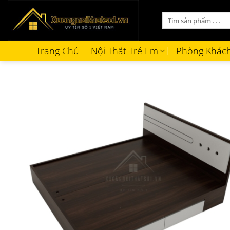
Bỏ
Tìm
qua
kiếm:
nội
dung
Trang Chủ
Nội Thất Trẻ Em
Phòng Khác