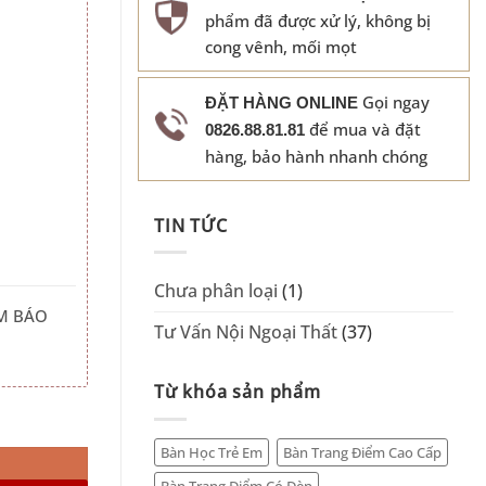
phẩm đã được xử lý, không bị
cong vênh, mối mọt
Gọi ngay
ĐẶT HÀNG ONLINE
để mua và đặt
0826.88.81.81
hàng, bảo hành nhanh chóng
TIN TỨC
Chưa phân loại
(1)
M BÁO
Tư Vấn Nội Ngoại Thất
(37)
Từ khóa sản phẩm
407 số lượng
Bàn Học Trẻ Em
Bàn Trang Điểm Cao Cấp
Bàn Trang Điểm Có Đèn