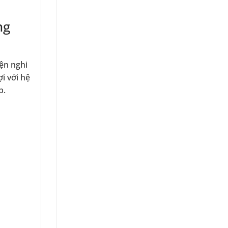
ng
ện nghi
i với hệ
p.