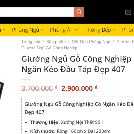
h
Phòng Ngủ
Phòng Ăn
Phòng Bếp
Phòn
Trang chủ
/
Sản phẩm
/
Nội Thất Phòng Ngủ
/
Giường 
Giường Ngủ Gỗ Công Nghiệp
Giường Ngủ Gỗ Công Nghiệp
Ngăn Kéo Đầu Táp Đẹp 407
Giá
Giá
3.700.000
₫
2.900.000
₫
gốc
hiện
là:
tại
Giường Ngủ Gỗ Công Nghiệp Có Ngăn Kéo Đầ
3.700.000 ₫.
là:
Đẹp 407
2.900.000 
Xưởng Nội Thất Số 1
Thương Hiệu:
Rộng 160cm x Dài 200cm
Kích thước: