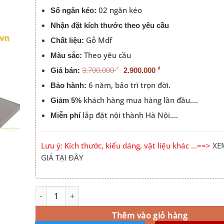
02 ngăn kéo
Số ngăn kéo:
Nhận đặt kích thước theo yêu cầu
Gỗ Mdf
Chất liệu:
Theo yêu cầu
Màu sắc:
₫
₫
Giá bán:
3.700.000
2.900.000
6 năm, bảo trì trọn đời.
Bảo hành:
khách hàng mua hàng lần đầu….
Giảm 5%
lắp đặt nội thành Hà Nội….
Miễn phí
Lưu ý: Kích thước, kiểu dáng, vật liệu khác …==>
XE
GIÁ TẠI ĐÂY
Giường Ngủ Gỗ Công Nghiệp Có Ngăn Kéo Đầu Táp Đẹp 
Alternative:
Thêm vào giỏ hàng