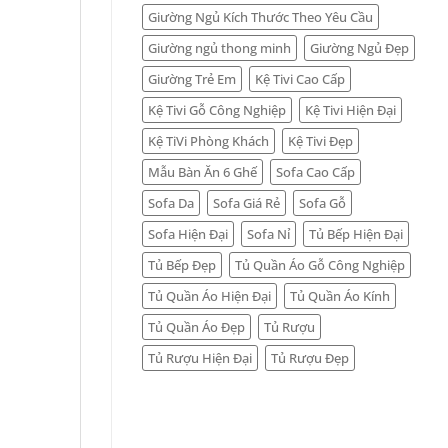
Giường Ngủ Kích Thước Theo Yêu Cầu
Giường ngủ thong minh
Giường Ngủ Đẹp
Giường Trẻ Em
Kệ Tivi Cao Cấp
Kệ Tivi Gỗ Công Nghiệp
Kệ Tivi Hiện Đại
Kệ TiVi Phòng Khách
Kệ Tivi Đẹp
Mẫu Bàn Ăn 6 Ghế
Sofa Cao Cấp
Sofa Da
Sofa Giá Rẻ
Sofa Gỗ
Sofa Hiện Đại
Sofa Nỉ
Tủ Bếp Hiện Đại
Tủ Bếp Đẹp
Tủ Quần Áo Gỗ Công Nghiệp
Tủ Quần Áo Hiện Đại
Tủ Quần Áo Kính
Tủ Quần Áo Đẹp
Tủ Rượu
Tủ Rượu Hiện Đại
Tủ Rượu Đẹp