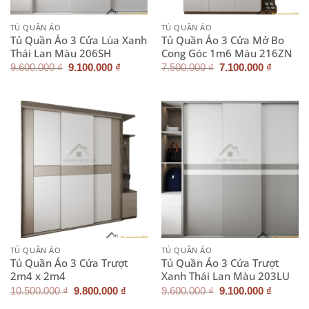
TỦ QUẦN ÁO
TỦ QUẦN ÁO
Tủ Quần Áo 3 Cửa Lùa Xanh
Tủ Quần Áo 3 Cửa Mở Bo
Thái Lan Màu 206SH
Cong Góc 1m6 Màu 216ZN
Giá
Giá
Giá
Giá
9.600.000
₫
9.100.000
₫
7.500.000
₫
7.100.000
₫
gốc
hiện
gốc
hiện
là:
tại
là:
tại
9.600.000 ₫.
là:
7.500.000 ₫.
là:
9.100.000 ₫.
7.100.0
TỦ QUẦN ÁO
TỦ QUẦN ÁO
Tủ Quần Áo 3 Cửa Trượt
Tủ Quần Áo 3 Cửa Trượt
2m4 x 2m4
Xanh Thái Lan Màu 203LU
Giá
Giá
Giá
Giá
10.500.000
₫
9.800.000
₫
9.600.000
₫
9.100.000
₫
gốc
hiện
gốc
hiện