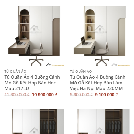
là:
tại
là:
tại
10.500.000 ₫.
là:
9.600.000 ₫.
là:
9.800.000 ₫.
9.100.0
TỦ QUẦN ÁO
TỦ QUẦN ÁO
Tủ Quần Áo 4 Buồng Cánh
Tủ Quần Áo 4 Buồng Cánh
Mở Gỗ Kết Hợp Bàn Học
Mở Gỗ Kết Hợp Bàn Làm
Màu 217LU
Việc Hà Nội Màu 220MM
Giá
Giá
Giá
Giá
11.600.000
₫
10.900.000
₫
9.600.000
₫
9.100.000
₫
gốc
hiện
gốc
hiện
là:
tại
là:
tại
11.600.000 ₫.
là:
9.600.000 ₫.
là:
10.900.000 ₫.
9.100.0