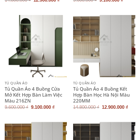
14.800.000
₫
12.900.000
₫
9.600.000
₫
9.100.000
₫
gốc
hiện
gốc
hiện
là:
tại
là:
tại
14.800.000 ₫.
là:
9.600.000 ₫.
là:
12.900.000 ₫.
9.100.0
TỦ QUẦN ÁO
TỦ QUẦN ÁO
Tủ Quần Áo 4 Buồng Cửa
Tủ Quần Áo 4 Buồng Kết
Mở Kết Hợp Bàn Làm Việc
Hợp Bàn Học Hà Nội Màu
Màu 216ZN
220MM
Giá
Giá
Giá
Giá
9.600.000
₫
9.100.000
₫
14.800.000
₫
12.900.000
₫
gốc
hiện
gốc
hiện
là:
tại
là:
tại
9.600.000 ₫.
là:
14.800.000 ₫.
là:
9.100.000 ₫.
12.90