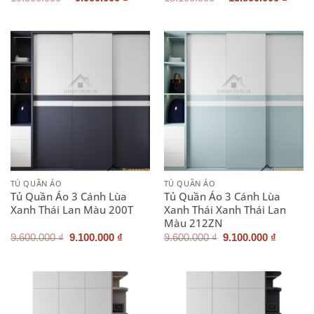
gốc
hiện
gốc
hiện
là:
tại
là:
tại
10.500.000 ₫.
là:
15.100.000 ₫.
là:
9.900.000 ₫.
13.80
TỦ QUẦN ÁO
TỦ QUẦN ÁO
Tủ Quần Áo 3 Cánh Lùa
Tủ Quần Áo 3 Cánh Lùa
Xanh Thái Lan Màu 200T
Xanh Thái Xanh Thái Lan
Màu 212ZN
Giá
Giá
Giá
Giá
9.600.000
₫
9.100.000
₫
9.600.000
₫
9.100.000
₫
gốc
hiện
gốc
hiện
là:
tại
là:
tại
9.600.000 ₫.
là:
9.600.000 ₫.
là:
9.100.000 ₫.
9.100.0