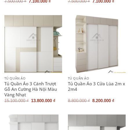
Giá
Giá
Giá
Giá
7.500.000
₫
7.100.000
₫
7.500.000
₫
7.100.000
₫
gốc
hiện
gốc
hiện
là:
tại
là:
tại
7.500.000 ₫.
là:
7.500.000 ₫.
là:
7.100.000 ₫.
7.100.0
TỦ QUẦN ÁO
TỦ QUẦN ÁO
Tủ Quần Áo 3 Cánh Trượt
Tủ Quần Áo 3 Cửa Lùa 2m x
Gỗ An Cường Hà Nội Màu
2m4
Vàng Nhạt
Giá
Giá
Giá
Giá
15.100.000
₫
13.800.000
₫
8.800.000
₫
8.200.000
₫
gốc
hiện
gốc
hiện
là:
tại
là:
tại
15.100.000 ₫.
là:
8.800.000 ₫.
là:
13.800.000 ₫.
8.200.0