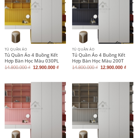
TỦ QUẦN ÁO
TỦ QUẦN ÁO
Tủ Quần Áo 4 Buồng Kết
Tủ Quần Áo 4 Buồng Kết
Hợp Bàn Học Màu 030PL
Hợp Bàn Học Màu 200T
Giá
Giá
Giá
Giá
14.800.000
₫
12.900.000
₫
14.800.000
₫
12.900.000
₫
gốc
hiện
gốc
hiện
là:
tại
là:
tại
14.800.000 ₫.
là:
14.800.000 ₫.
là:
12.900.000 ₫.
12.90