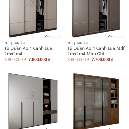
TỦ QUẦN ÁO
TỦ QUẦN ÁO
Tủ Quần Áo 4 Cánh Lùa
Tủ Quần Áo 4 Cánh Lùa Mdf
2mx2m4
2mx2m4 Màu Ghi
Giá
Giá
Giá
Giá
8.800.000
₫
7.800.000
₫
8.600.000
₫
7.700.000
₫
gốc
hiện
gốc
hiện
là:
tại
là:
tại
8.800.000 ₫.
là:
8.600.000 ₫.
là:
7.800.000 ₫.
7.700.0