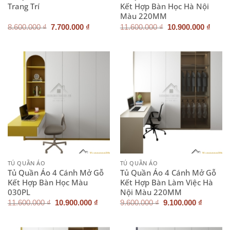
Trang Trí
Kết Hợp Bàn Học Hà Nội
Màu 220MM
Giá
Giá
Giá
Giá
8.600.000
₫
7.700.000
₫
11.600.000
₫
10.900.000
₫
gốc
hiện
gốc
hiện
là:
tại
là:
tại
8.600.000 ₫.
là:
11.600.000 ₫.
là:
7.700.000 ₫.
10.90
TỦ QUẦN ÁO
TỦ QUẦN ÁO
Tủ Quần Áo 4 Cánh Mở Gỗ
Tủ Quần Áo 4 Cánh Mở Gỗ
Kết Hợp Bàn Học Màu
Kết Hợp Bàn Làm Việc Hà
030PL
Nội Màu 220MM
Giá
Giá
Giá
Giá
11.600.000
₫
10.900.000
₫
9.600.000
₫
9.100.000
₫
gốc
hiện
gốc
hiện
là:
tại
là:
tại
11.600.000 ₫.
là:
9.600.000 ₫.
là: