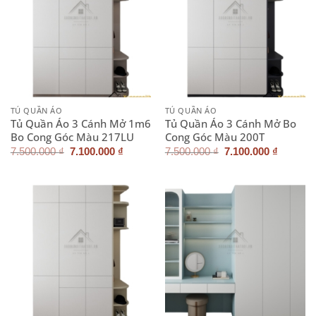
TỦ QUẦN ÁO
TỦ QUẦN ÁO
Tủ Quần Áo 3 Cánh Mở 1m6
Tủ Quần Áo 3 Cánh Mở Bo
Bo Cong Góc Màu 217LU
Cong Góc Màu 200T
Giá
Giá
Giá
Giá
7.500.000
₫
7.100.000
₫
7.500.000
₫
7.100.000
₫
gốc
hiện
gốc
hiện
là:
tại
là:
tại
7.500.000 ₫.
là:
7.500.000 ₫.
là:
7.100.000 ₫.
7.100.0