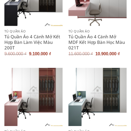
TỦ QUẦN ÁO
TỦ QUẦN ÁO
Tủ Quần Áo 4 Cánh Mở Kết
Tủ Quần Áo 4 Cánh Mở
Hợp Bàn Làm Việc Màu
MDF Kết Hợp Bàn Học Màu
200T
021T
Giá
Giá
Giá
Giá
9.600.000
₫
9.100.000
₫
11.600.000
₫
10.900.000
₫
gốc
hiện
gốc
hiện
là:
tại
là:
tại
9.600.000 ₫.
là:
11.600.000 ₫.
là:
9.100.000 ₫.
10.90