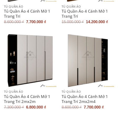
TỦ QUẦN ÁO
TỦ QUẦN ÁO
Tủ Quần Áo 4 Cánh Mở 1
Tủ Quần Áo 4 Cánh Mở 1
Trang Trí
Trang Trí
Giá
Giá
Giá
Giá
8.600.000
₫
7.700.000
₫
15.000.000
₫
14.200.000
₫
gốc
hiện
gốc
hiện
là:
tại
là:
tại
8.600.000 ₫.
là:
15.000.000 ₫.
là:
7.700.000 ₫.
14.20
TỦ QUẦN ÁO
TỦ QUẦN ÁO
Tủ Quần Áo 4 Cánh Mở 1
Tủ Quần Áo 4 Cánh Mở 1
Trang Trí 2mx2m
Trang Trí 2mx2m4
Giá
Giá
Giá
Giá
7.300.000
₫
6.800.000
₫
8.600.000
₫
7.700.000
₫
gốc
hiện
gốc
hiện
là:
tại
là:
tại
7.300.000 ₫.
là:
8.600.000 ₫.
là: