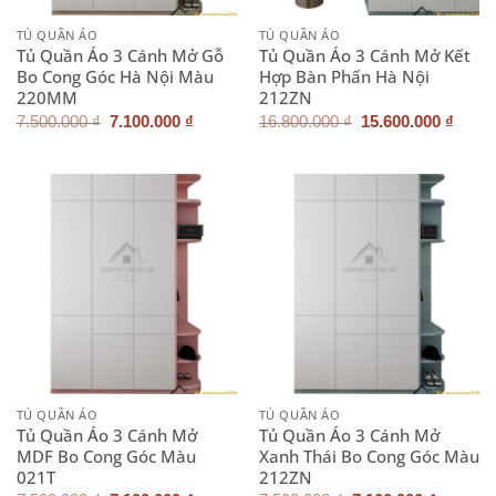
TỦ QUẦN ÁO
TỦ QUẦN ÁO
Tủ Quần Áo 3 Cánh Mở Gỗ
Tủ Quần Áo 3 Cánh Mở Kết
Bo Cong Góc Hà Nội Màu
Hợp Bàn Phấn Hà Nội
220MM
212ZN
Giá
Giá
Giá
Giá
7.500.000
₫
7.100.000
₫
16.800.000
₫
15.600.000
₫
gốc
hiện
gốc
hiện
là:
tại
là:
tại
7.500.000 ₫.
là:
16.800.000 ₫.
là:
7.100.000 ₫.
15.60
TỦ QUẦN ÁO
TỦ QUẦN ÁO
Tủ Quần Áo 3 Cánh Mở
Tủ Quần Áo 3 Cánh Mở
MDF Bo Cong Góc Màu
Xanh Thái Bo Cong Góc Màu
021T
212ZN