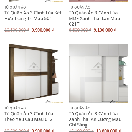
TỦ QUẦN ÁO
TỦ QUẦN ÁO
Tủ Quần Áo 3 Cánh Lùa Kết
Tủ Quần Áo 3 Cánh Lùa
Hợp Trang Trí Màu 501
MDF Xanh Thái Lan Màu
021T
Giá
Giá
Giá
Giá
10.500.000
₫
9.900.000
₫
9.600.000
₫
9.100.000
₫
gốc
hiện
gốc
hiện
là:
tại
là:
tại
10.500.000 ₫.
là:
9.600.000 ₫.
là:
9.900.000 ₫.
9.100.0
TỦ QUẦN ÁO
TỦ QUẦN ÁO
Tủ Quần Áo 3 Cánh Lùa
Tủ Quần Áo 3 Cánh Lùa
Theo Yêu Cầu Màu 612
Xanh Thái An Cường Màu
Ghi Sáng
Giá
Giá
Giá
Giá
10.500.000
₫
9.900.000
₫
15.100.000
₫
13.800.000
₫