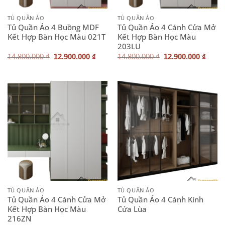
TỦ QUẦN ÁO
TỦ QUẦN ÁO
Tủ Quần Áo 4 Buồng MDF
Tủ Quần Áo 4 Cánh Cửa Mở
Kết Hợp Bàn Học Màu 021T
Kết Hợp Bàn Học Màu
203LU
Giá
Giá
Giá
Giá
14.800.000
₫
12.900.000
₫
14.800.000
₫
12.900.000
₫
gốc
hiện
gốc
hiện
là:
tại
là:
tại
14.800.000 ₫.
là:
14.800.000 ₫.
là:
12.900.000 ₫.
12.90
TỦ QUẦN ÁO
TỦ QUẦN ÁO
Tủ Quần Áo 4 Cánh Cửa Mở
Tủ Quần Áo 4 Cánh Kính
Kết Hợp Bàn Học Màu
Cửa Lùa
216ZN