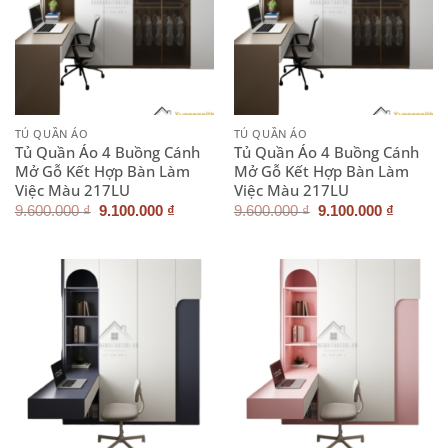
TỦ QUẦN ÁO
TỦ QUẦN ÁO
Tủ Quần Áo 4 Buồng Cánh
Tủ Quần Áo 4 Buồng Cánh
Mở Gỗ Kết Hợp Bàn Làm
Mở Gỗ Kết Hợp Bàn Làm
Việc Màu 217LU
Việc Màu 217LU
Giá
Giá
Giá
Giá
9.600.000
₫
9.100.000
₫
9.600.000
₫
9.100.000
₫
gốc
hiện
gốc
hiện
là:
tại
là:
tại
9.600.000 ₫.
là:
9.600.000 ₫.
là:
9.100.000 ₫.
9.100.0