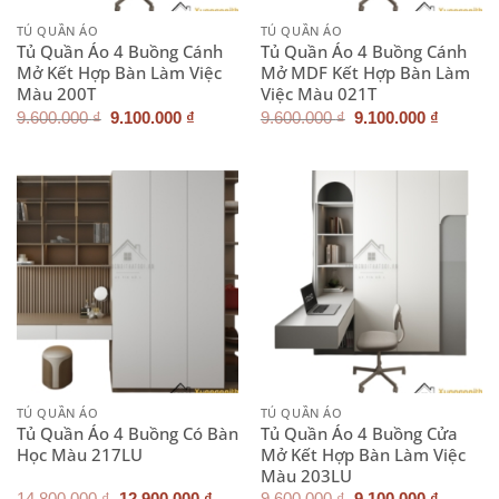
TỦ QUẦN ÁO
TỦ QUẦN ÁO
Tủ Quần Áo 4 Buồng Cánh
Tủ Quần Áo 4 Buồng Cánh
Mở Kết Hợp Bàn Làm Việc
Mở MDF Kết Hợp Bàn Làm
Màu 200T
Việc Màu 021T
Giá
Giá
Giá
Giá
9.600.000
₫
9.100.000
₫
9.600.000
₫
9.100.000
₫
gốc
hiện
gốc
hiện
là:
tại
là:
tại
9.600.000 ₫.
là:
9.600.000 ₫.
là:
9.100.000 ₫.
9.100.0
TỦ QUẦN ÁO
TỦ QUẦN ÁO
Tủ Quần Áo 4 Buồng Có Bàn
Tủ Quần Áo 4 Buồng Cửa
Học Màu 217LU
Mở Kết Hợp Bàn Làm Việc
Màu 203LU
Giá
Giá
Giá
Giá