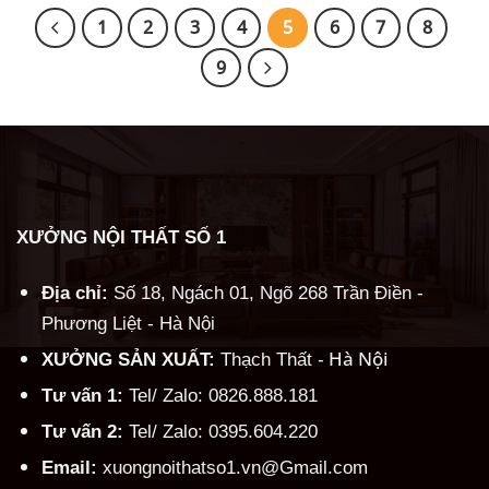
10.900.000 ₫.
10.90
1
2
3
4
5
6
7
8
9
XƯỞNG NỘI THẤT SỐ 1
Địa chỉ:
Số 18, Ngách 01, Ngõ 268 Trần Điền -
Phương Liệt - Hà Nội
Hà Nội
XƯỞNG SẢN XUẤT:
Thạch Thất -
Tư vấn 1:
Tel/ Zalo: 0826.888.181
Tư vấn 2:
Tel/ Zalo: 0395.604.220
Email:
xuongnoithatso1.vn@Gmail.com