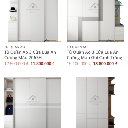
TỦ QUẦN ÁO
TỦ QUẦN ÁO
Tủ Quần Áo 3 Cửa Lùa An
Tủ Quần Áo 3 Cửa Lùa An
Cường Màu 206SH
Cường Màu Ghi Cánh Trắng
Giá
Giá
Giá
Giá
12.500.000
₫
11.800.000
₫
15.100.000
₫
13.800.000
₫
gốc
hiện
gốc
hiện
là:
tại
là:
tại
12.500.000 ₫.
là:
15.100.000 ₫.
là:
11.800.000 ₫.
13.80