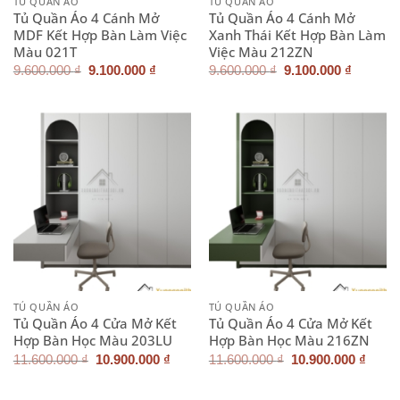
TỦ QUẦN ÁO
TỦ QUẦN ÁO
Tủ Quần Áo 4 Cánh Mở
Tủ Quần Áo 4 Cánh Mở
MDF Kết Hợp Bàn Làm Việc
Xanh Thái Kết Hợp Bàn Làm
Màu 021T
Việc Màu 212ZN
Giá
Giá
Giá
Giá
9.600.000
₫
9.100.000
₫
9.600.000
₫
9.100.000
₫
gốc
hiện
gốc
hiện
là:
tại
là:
tại
9.600.000 ₫.
là:
9.600.000 ₫.
là:
9.100.000 ₫.
9.100.0
TỦ QUẦN ÁO
TỦ QUẦN ÁO
Tủ Quần Áo 4 Cửa Mở Kết
Tủ Quần Áo 4 Cửa Mở Kết
Hợp Bàn Học Màu 203LU
Hợp Bàn Học Màu 216ZN
Giá
Giá
Giá
Giá
11.600.000
₫
10.900.000
₫
11.600.000
₫
10.900.000
₫
gốc
hiện
gốc
hiện
là:
tại
là:
tại
11.600.000 ₫.
là:
11.600.000 ₫.
là: