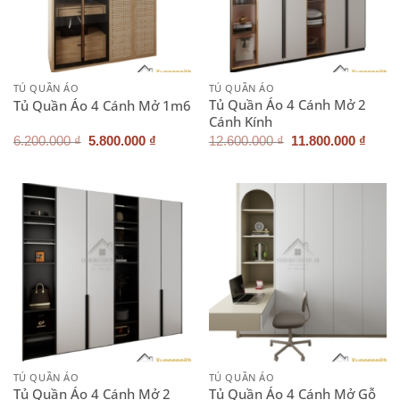
TỦ QUẦN ÁO
TỦ QUẦN ÁO
Tủ Quần Áo 4 Cánh Mở 2
Tủ Quần Áo 4 Cánh Mở 1m6
Cánh Kính
Giá
Giá
Giá
Giá
6.200.000
₫
5.800.000
₫
12.600.000
₫
11.800.000
₫
gốc
hiện
gốc
hiện
là:
tại
là:
tại
6.200.000 ₫.
là:
12.600.000 ₫.
là:
5.800.000 ₫.
11.80
TỦ QUẦN ÁO
TỦ QUẦN ÁO
Tủ Quần Áo 4 Cánh Mở 2
Tủ Quần Áo 4 Cánh Mở Gỗ