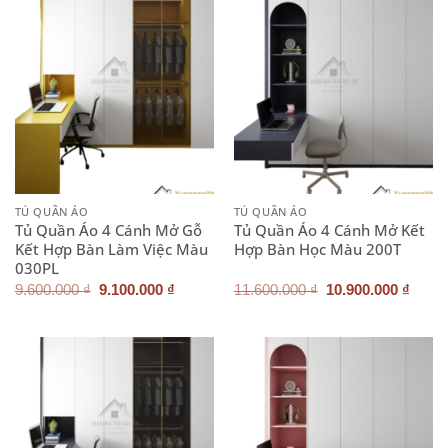
10.900.000 ₫.
9.100.0
TỦ QUẦN ÁO
TỦ QUẦN ÁO
Tủ Quần Áo 4 Cánh Mở Gỗ
Tủ Quần Áo 4 Cánh Mở Kết
Kết Hợp Bàn Làm Việc Màu
Hợp Bàn Học Màu 200T
030PL
Giá
Giá
Giá
Giá
9.600.000
₫
9.100.000
₫
11.600.000
₫
10.900.000
₫
gốc
hiện
gốc
hiện
là:
tại
là:
tại
9.600.000 ₫.
là:
11.600.000 ₫.
là:
9.100.000 ₫.
10.90