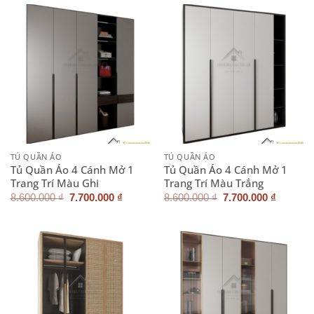
6.800.000 ₫.
7.700.0
TỦ QUẦN ÁO
TỦ QUẦN ÁO
Tủ Quần Áo 4 Cánh Mở 1
Tủ Quần Áo 4 Cánh Mở 1
Trang Trí Màu Ghi
Trang Trí Màu Trắng
Giá
Giá
Giá
Giá
8.600.000
₫
7.700.000
₫
8.600.000
₫
7.700.000
₫
gốc
hiện
gốc
hiện
là:
tại
là:
tại
8.600.000 ₫.
là:
8.600.000 ₫.
là:
7.700.000 ₫.
7.700.0