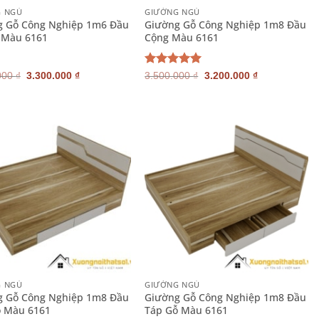
G NGỦ
GIƯỜNG NGỦ
g Gỗ Công Nghiệp 1m6 Đầu
Giường Gỗ Công Nghiệp 1m8 Đầu
 Màu 6161
Cộng Màu 6161
Giá
Giá
Giá
Giá
Được xếp
000
₫
3.300.000
₫
3.500.000
₫
3.200.000
₫
gốc
hiện
gốc
hiện
hạng
5.00
là:
tại
là:
tại
5 sao
3.700.000 ₫.
là:
3.500.000 ₫.
là:
3.300.000 ₫.
3.200.000 ₫.
+
G NGỦ
GIƯỜNG NGỦ
g Gỗ Công Nghiệp 1m8 Đầu
Giường Gỗ Công Nghiệp 1m8 Đầu
ỗ Màu 6161
Táp Gỗ Màu 6161