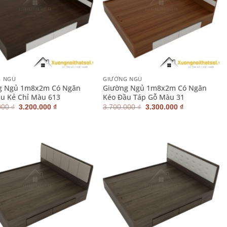
+
G NGỦ
GIƯỜNG NGỦ
g Ngủ 1m8x2m Có Ngăn
Giường Ngủ 1m8x2m Có Ngăn
u Kẻ Chỉ Màu 613
Kéo Đầu Táp Gỗ Màu 31
Giá
Giá
Giá
Giá
000
₫
3.200.000
₫
3.700.000
₫
3.300.000
₫
gốc
hiện
gốc
hiện
là:
tại
là:
tại
3.500.000 ₫.
là:
3.700.000 ₫.
là:
3.200.000 ₫.
3.300.000 ₫.