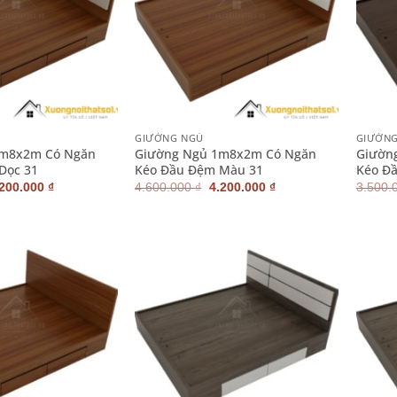
+
+
GIƯỜNG NGỦ
GIƯỜN
1m8x2m Có Ngăn
Giường Ngủ 1m8x2m Có Ngăn
Giườn
Dọc 31
Kéo Đầu Đệm Màu 31
Kéo Đầ
iá
Giá
Giá
Giá
.200.000
₫
4.600.000
₫
4.200.000
₫
3.500.
ốc
hiện
gốc
hiện
:
tại
là:
tại
600.000 ₫.
là:
4.600.000 ₫.
là:
4.200.000 ₫.
4.200.000 ₫.