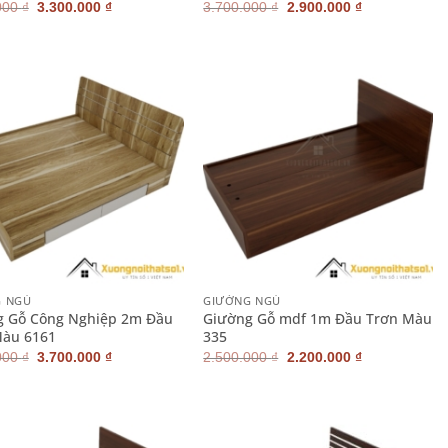
Giá
Giá
Giá
Giá
000
₫
3.300.000
₫
3.700.000
₫
2.900.000
₫
gốc
hiện
gốc
hiện
là:
tại
là:
tại
3.700.000 ₫.
là:
3.700.000 ₫.
là:
3.300.000 ₫.
2.900.000 ₫.
+
G NGỦ
GIƯỜNG NGỦ
g Gỗ Công Nghiệp 2m Đầu
Giường Gỗ mdf 1m Đầu Trơn Màu
Màu 6161
335
Giá
Giá
Giá
Giá
000
₫
3.700.000
₫
2.500.000
₫
2.200.000
₫
gốc
hiện
gốc
hiện
là:
tại
là:
tại
4.200.000 ₫.
là:
2.500.000 ₫.
là:
3.700.000 ₫.
2.200.000 ₫.