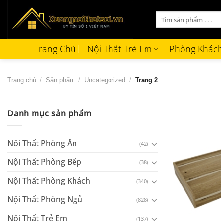
Bỏ
Tìm
qua
kiếm:
nội
dung
Trang Chủ
Nội Thất Trẻ Em
Phòng Khác
Trang chủ
/
Sản phẩm
/
Uncategorized
/
Trang 2
Danh mục sản phẩm
Nội Thất Phòng Ăn
(42)
Nội Thất Phòng Bếp
(38)
Nội Thất Phòng Khách
(340)
Nội Thất Phòng Ngủ
(828)
+
Nội Thất Trẻ Em
(137)