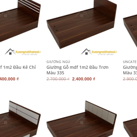
+
+
GIƯỜNG NGỦ
UNCATE
f 1m2 Đầu Kẻ Chỉ
Giường Gỗ mdf 1m2 Đầu Trơn
Giườn
Màu 335
Màu 3
iá
Giá
Giá
Giá
.400.000
₫
2.700.000
₫
2.400.000
₫
2.900.
ốc
hiện
gốc
hiện
:
tại
là:
tại
700.000 ₫.
là:
2.700.000 ₫.
là:
2.400.000 ₫.
2.400.000 ₫.