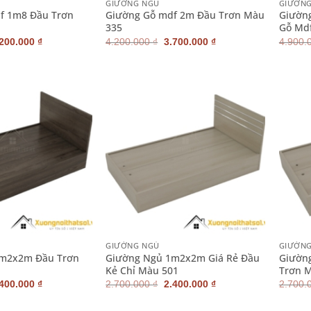
GIƯỜNG NGỦ
GIƯỜN
f 1m8 Đầu Trơn
Giường Gỗ mdf 2m Đầu Trơn Màu
Giường
335
Gỗ Md
iá
Giá
Giá
Giá
.200.000
₫
4.200.000
₫
3.700.000
₫
4.900.
ốc
hiện
gốc
hiện
:
tại
là:
tại
500.000 ₫.
là:
4.200.000 ₫.
là:
3.200.000 ₫.
3.700.000 ₫.
+
+
GIƯỜNG NGỦ
GIƯỜN
1m2x2m Đầu Trơn
Giường Ngủ 1m2x2m Giá Rẻ Đầu
Giườn
Kẻ Chỉ Màu 501
Trơn 
iá
Giá
Giá
Giá
.400.000
₫
2.700.000
₫
2.400.000
₫
2.700.
ốc
hiện
gốc
hiện
:
tại
là:
tại