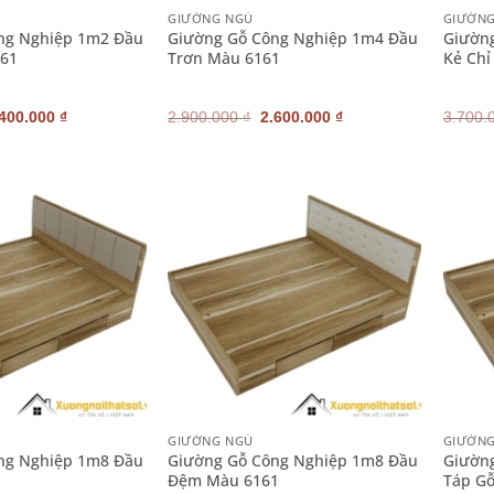
GIƯỜNG NGỦ
GIƯỜN
ng Nghiệp 1m2 Đầu
Giường Gỗ Công Nghiệp 1m4 Đầu
Giườn
161
Trơn Màu 6161
Kẻ Chỉ
iá
Giá
Giá
Giá
.400.000
₫
2.900.000
₫
2.600.000
₫
3.700.
ốc
hiện
gốc
hiện
:
tại
là:
tại
700.000 ₫.
là:
2.900.000 ₫.
là:
2.400.000 ₫.
2.600.000 ₫.
+
+
GIƯỜNG NGỦ
GIƯỜN
ng Nghiệp 1m8 Đầu
Giường Gỗ Công Nghiệp 1m8 Đầu
Giườn
Đệm Màu 6161
Táp G