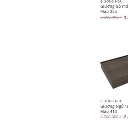
GIƯỜNG NGỦ
Giường Gỗ md
Màu 335
G
3.500.000
₫
3
g
là
3.
+
GIƯỜNG NGỦ
Giường Ngủ 
Màu 413
G
2.700.000
₫
2
g
là