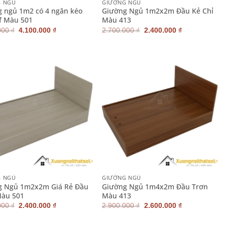
G NGỦ
GIƯỜNG NGỦ
 ngủ 1m2 có 4 ngăn kéo
Giường Ngủ 1m2x2m Đầu Kẻ Chỉ
f Màu 501
Màu 413
Giá
Giá
Giá
Giá
000
₫
4.100.000
₫
2.700.000
₫
2.400.000
₫
gốc
hiện
gốc
hiện
là:
tại
là:
tại
4.900.000 ₫.
là:
2.700.000 ₫.
là:
4.100.000 ₫.
2.400.000 ₫.
+
G NGỦ
GIƯỜNG NGỦ
g Ngủ 1m2x2m Giá Rẻ Đầu
Giường Ngủ 1m4x2m Đầu Trơn
Màu 501
Màu 413
Giá
Giá
Giá
Giá
000
₫
2.400.000
₫
2.900.000
₫
2.600.000
₫
gốc
hiện
gốc
hiện
là:
tại
là:
tại