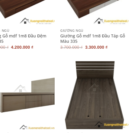
+
G NGỦ
GIƯỜNG NGỦ
g Gỗ mdf 1m8 Đầu Đệm
Giường Gỗ mdf 1m8 Đầu Táp Gỗ
35
Màu 335
Giá
Giá
Giá
Giá
000
₫
4.200.000
₫
3.700.000
₫
3.300.000
₫
gốc
hiện
gốc
hiện
là:
tại
là:
tại
4.600.000 ₫.
là:
3.700.000 ₫.
là:
4.200.000 ₫.
3.300.000 ₫.
+