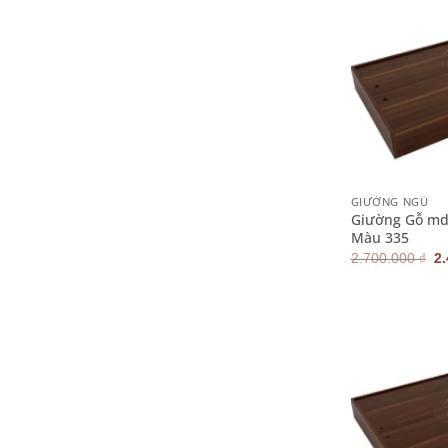
+
GIƯỜNG NGỦ
Giường Gỗ md
Màu 335
G
2.700.000
₫
2
g
là
2.