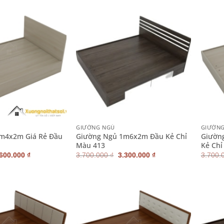
700.000 ₫.
là:
2.700.000 ₫.
là:
2.400.000 ₫.
2.400.000 ₫.
+
+
GIƯỜNG NGỦ
GIƯỜN
m4x2m Giá Rẻ Đầu
Giường Ngủ 1m6x2m Đầu Kẻ Chỉ
Giườn
Màu 413
Kẻ Chỉ
iá
Giá
Giá
Giá
.600.000
₫
3.700.000
₫
3.300.000
₫
3.700.
ốc
hiện
gốc
hiện
:
tại
là:
tại
900.000 ₫.
là:
3.700.000 ₫.
là:
2.600.000 ₫.
3.300.000 ₫.