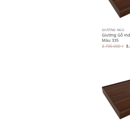
+
GIƯỜNG NGỦ
Giường Gỗ md
Màu 335
G
3.700.000
₫
3
g
là
3.
+