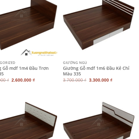
+
GORIZED
GIƯỜNG NGỦ
g Gỗ mdf 1m4 Đầu Trơn
Giường Gỗ mdf 1m6 Đầu Kẻ Chỉ
35
Màu 335
Giá
Giá
Giá
Giá
000
₫
2.600.000
₫
3.700.000
₫
3.300.000
₫
gốc
hiện
gốc
hiện
là:
tại
là:
tại
2.900.000 ₫.
là:
3.700.000 ₫.
là:
2.600.000 ₫.
3.300.000 ₫.