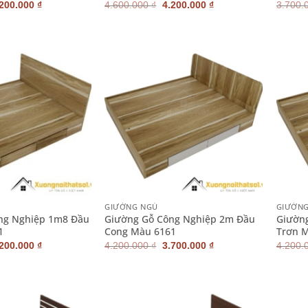
iá
Giá
Giá
Giá
.200.000
₫
4.600.000
₫
4.200.000
₫
3.700.
ốc
hiện
gốc
hiện
:
tại
là:
tại
600.000 ₫.
là:
4.600.000 ₫.
là:
4.200.000 ₫.
4.200.000 ₫.
+
+
GIƯỜNG NGỦ
GIƯỜN
ng Nghiệp 1m8 Đầu
Giường Gỗ Công Nghiệp 2m Đầu
Giườn
1
Cong Màu 6161
Trơn 
iá
Giá
Giá
Giá
.200.000
₫
4.200.000
₫
3.700.000
₫
4.200.
ốc
hiện
gốc
hiện
:
tại
là:
tại
500.000 ₫.
là:
4.200.000 ₫.
là:
3.200.000 ₫.
3.700.000 ₫.