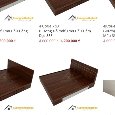
+
+
GIƯỜNG NGỦ
GIƯỜN
f 1m8 Đầu Cộng
Giường Gỗ mdf 1m8 Đầu Đệm
Giườn
Dọc 335
Màu 3
iá
Giá
Giá
Giá
.300.000
₫
4.600.000
₫
4.200.000
₫
4.600.
ốc
hiện
gốc
hiện
:
tại
là:
tại
700.000 ₫.
là:
4.600.000 ₫.
là:
3.300.000 ₫.
4.200.000 ₫.
+
+