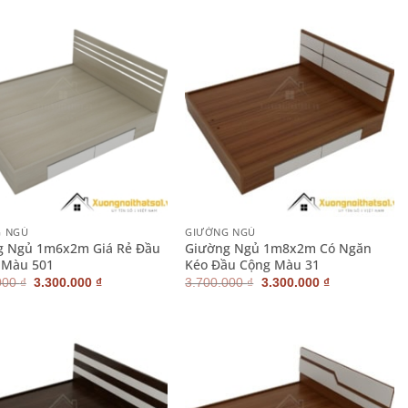
2.700.000 ₫.
là:
2.900.000 ₫.
là:
2.400.000 ₫.
2.600.000 ₫.
+
G NGỦ
GIƯỜNG NGỦ
g Ngủ 1m6x2m Giá Rẻ Đầu
Giường Ngủ 1m8x2m Có Ngăn
 Màu 501
Kéo Đầu Cộng Màu 31
Giá
Giá
Giá
Giá
000
₫
3.300.000
₫
3.700.000
₫
3.300.000
₫
gốc
hiện
gốc
hiện
là:
tại
là:
tại
3.700.000 ₫.
là:
3.700.000 ₫.
là:
3.300.000 ₫.
3.300.000 ₫.