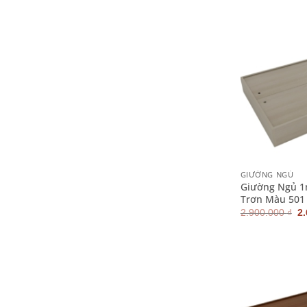
2.
+
GIƯỜNG NGỦ
Giường Ngủ 1
Trơn Màu 501
G
2.900.000
₫
2
g
là
2.