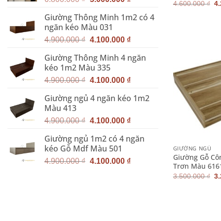
G
4.600.000
₫
4
gốc
hiện
g
Giường Thông Minh 1m2 có 4
là
là:
tại
4.
ngăn kéo Màu 031
6.800.000 ₫.
là:
Giá
Giá
5.000.000 ₫.
4.900.000
₫
4.100.000
₫
gốc
hiện
Giường Thông Minh 4 ngăn
là:
tại
kéo 1m2 Màu 335
4.900.000 ₫.
là:
Giá
Giá
4.100.000 ₫.
4.900.000
₫
4.100.000
₫
gốc
hiện
Giường ngủ 4 ngăn kéo 1m2
là:
tại
Màu 413
4.900.000 ₫.
là:
Giá
Giá
4.100.000 ₫.
4.900.000
₫
4.100.000
₫
gốc
hiện
+
Giường ngủ 1m2 có 4 ngăn
là:
tại
kéo Gỗ Mdf Màu 501
GIƯỜNG NGỦ
4.900.000 ₫.
là:
Giường Gỗ Cô
Giá
Giá
4.100.000 ₫.
4.900.000
₫
4.100.000
₫
Trơn Màu 616
gốc
hiện
G
3.500.000
₫
3
là:
tại
g
là
4.900.000 ₫.
là:
3.
4.100.000 ₫.