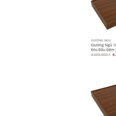
+
GIƯỜNG NGỦ
Giường Ngủ 
Kéo Đầu Đệm 
G
4.600.000
₫
4
g
là
4.