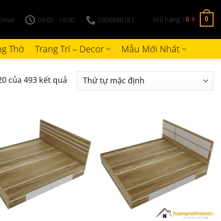
Giỏ hàng /
Email
09:00 - 19:00
0826888181
0
0
₫
g Thờ
Trang Trí – Decor
Mẫu Mới Nhất
20 của 493 kết quả
+