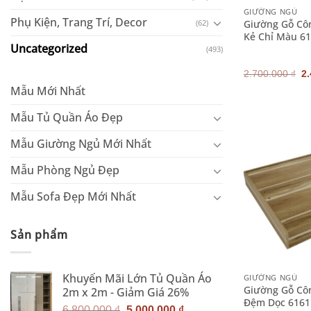
GIƯỜNG NGỦ
Phụ Kiện, Trang Trí, Decor
Giường Gỗ Cô
(62)
Kẻ Chỉ Màu 6
Uncategorized
(493)
G
2.700.000
₫
2
g
Mẫu Mới Nhất
là
2.
Mẫu Tủ Quần Áo Đẹp
Mẫu Giường Ngủ Mới Nhất
Mẫu Phòng Ngủ Đẹp
Mẫu Sofa Đẹp Mới Nhất
Sản phẩm
+
Khuyến Mãi Lớn Tủ Quần Áo
GIƯỜNG NGỦ
Giường Gỗ Cô
2m x 2m - Giảm Giá 26%
Đệm Dọc 6161
Giá
Giá
6.800.000
₫
5.000.000
₫