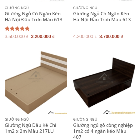
GIƯỜNG NGỦ
GIƯỜNG NGỦ
Giường Ngủ Có Ngăn Kéo
Giường Ngủ Có Ngăn Kéo
Hà Nội Đầu Trơn Màu 613
Hà Nội Đầu Trơn Màu 613
Giá
Giá
Giá
Giá
Được xếp
3.500.000
₫
3.200.000
₫
4.200.000
₫
3.700.000
₫
gốc
hiện
gốc
hiện
hạng
5.00
là:
tại
là:
tại
5 sao
3.500.000 ₫.
là:
4.200.000 ₫.
là:
3.200.000 ₫.
3.700.0
GIƯỜNG NGỦ
GIƯỜNG NGỦ
Giường Ngủ Đầu Kẻ Chỉ
Giường ngủ gỗ công nghiệp
1m2 x 2m Màu 217LU
1m2 có 4 ngăn kéo Màu
407