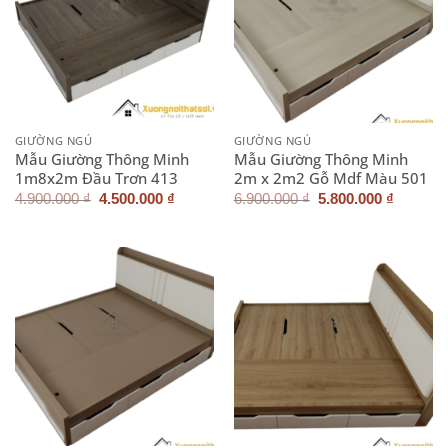
GIƯỜNG NGỦ
GIƯỜNG NGỦ
Mẫu Giường Thông Minh
Mẫu Giường Thông Minh
1m8x2m Đầu Trơn 413
2m x 2m2 Gỗ Mdf Màu 501
Giá
Giá
Giá
Giá
4.900.000
₫
4.500.000
₫
6.900.000
₫
5.800.000
₫
gốc
hiện
gốc
hiện
là:
tại
là:
tại
4.900.000 ₫.
là:
6.900.000 ₫.
là:
4.500.000 ₫.
5.800.0