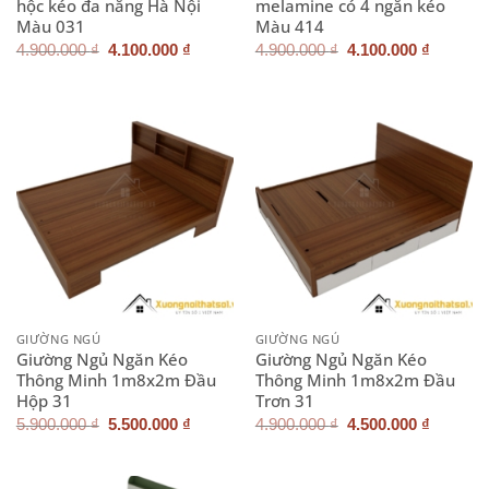
hộc kéo đa năng Hà Nội
melamine có 4 ngăn kéo
Màu 031
Màu 414
Giá
Giá
Giá
Giá
4.900.000
₫
4.100.000
₫
4.900.000
₫
4.100.000
₫
gốc
hiện
gốc
hiện
là:
tại
là:
tại
4.900.000 ₫.
là:
4.900.000 ₫.
là:
4.100.000 ₫.
4.100.0
GIƯỜNG NGỦ
GIƯỜNG NGỦ
Giường Ngủ Ngăn Kéo
Giường Ngủ Ngăn Kéo
Thông Minh 1m8x2m Đầu
Thông Minh 1m8x2m Đầu
Hộp 31
Trơn 31
Giá
Giá
Giá
Giá
5.900.000
₫
5.500.000
₫
4.900.000
₫
4.500.000
₫
gốc
hiện
gốc
hiện
là:
tại
là:
tại
5.900.000 ₫.
là:
4.900.000 ₫.
là:
5.500.000 ₫.
4.500.0