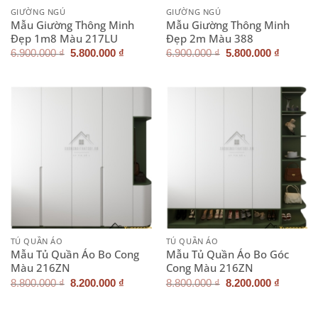
GIƯỜNG NGỦ
GIƯỜNG NGỦ
Mẫu Giường Thông Minh
Mẫu Giường Thông Minh
Đẹp 1m8 Màu 217LU
Đẹp 2m Màu 388
Giá
Giá
Giá
Giá
6.900.000
₫
5.800.000
₫
6.900.000
₫
5.800.000
₫
gốc
hiện
gốc
hiện
là:
tại
là:
tại
6.900.000 ₫.
là:
6.900.000 ₫.
là:
5.800.000 ₫.
5.800.0
TỦ QUẦN ÁO
TỦ QUẦN ÁO
Mẫu Tủ Quần Áo Bo Cong
Mẫu Tủ Quần Áo Bo Góc
Màu 216ZN
Cong Màu 216ZN
Giá
Giá
Giá
Giá
8.800.000
₫
8.200.000
₫
8.800.000
₫
8.200.000
₫
gốc
hiện
gốc
hiện
là:
tại
là:
tại
8.800.000 ₫.
là:
8.800.000 ₫.
là: