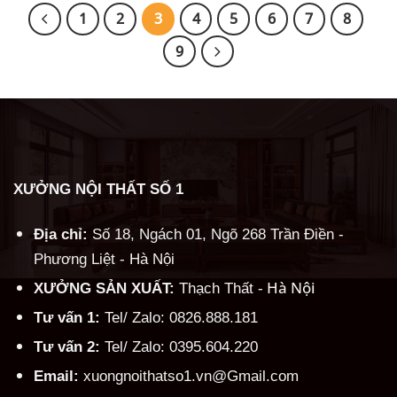
8.200.000 ₫.
8.200.0
1
2
3
4
5
6
7
8
9
XƯỞNG NỘI THẤT SỐ 1
Địa chỉ:
Số 18, Ngách 01, Ngõ 268 Trần Điền -
Phương Liệt - Hà Nội
Hà Nội
XƯỞNG SẢN XUẤT:
Thạch Thất -
Tư vấn 1:
Tel/ Zalo: 0826.888.181
Tư vấn 2:
Tel/ Zalo: 0395.604.220
Email:
xuongnoithatso1.vn@Gmail.com