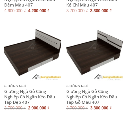
Đệm Màu 407
Kẻ Chỉ Màu 407
Giá
Giá
Giá
Giá
4.600.000
₫
4.200.000
₫
3.700.000
₫
3.300.000
₫
gốc
hiện
gốc
hiện
là:
tại
là:
tại
4.600.000 ₫.
là:
3.700.000 ₫.
là:
4.200.000 ₫.
3.300.0
GIƯỜNG NGỦ
GIƯỜNG NGỦ
Giường Ngủ Gỗ Công
Giường Ngủ Gỗ Công
Nghiệp Có Ngăn Kéo Đầu
Nghiệp Có Ngăn Kéo Đầu
Táp Đẹp 407
Táp Gỗ Màu 407
Giá
Giá
Giá
Giá
3.700.000
₫
2.900.000
₫
3.700.000
₫
3.300.000
₫
gốc
hiện
gốc
hiện
là:
tại
là:
tại
3.700.000 ₫.
là:
3.700.000 ₫.
là:
2.900.000 ₫.
3.300.0