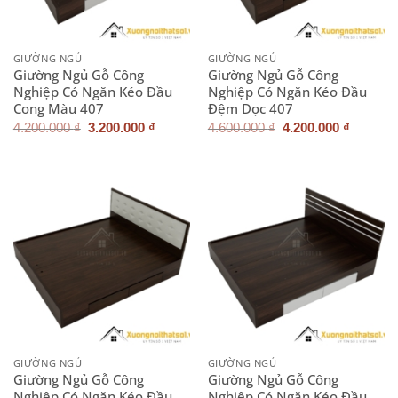
GIƯỜNG NGỦ
GIƯỜNG NGỦ
Giường Ngủ Gỗ Công
Giường Ngủ Gỗ Công
Nghiệp Có Ngăn Kéo Đầu
Nghiệp Có Ngăn Kéo Đầu
Cong Màu 407
Đệm Dọc 407
Giá
Giá
Giá
Giá
4.200.000
₫
3.200.000
₫
4.600.000
₫
4.200.000
₫
gốc
hiện
gốc
hiện
là:
tại
là:
tại
4.200.000 ₫.
là:
4.600.000 ₫.
là:
3.200.000 ₫.
4.200.0
GIƯỜNG NGỦ
GIƯỜNG NGỦ
Giường Ngủ Gỗ Công
Giường Ngủ Gỗ Công
Nghiệp Có Ngăn Kéo Đầu
Nghiệp Có Ngăn Kéo Đầu