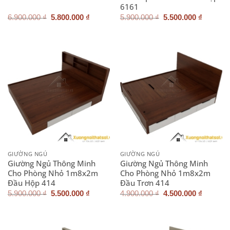
6161
Giá
Giá
Giá
Giá
6.900.000
₫
5.800.000
₫
5.900.000
₫
5.500.000
₫
gốc
hiện
gốc
hiện
là:
tại
là:
tại
6.900.000 ₫.
là:
5.900.000 ₫.
là:
5.800.000 ₫.
5.500.0
GIƯỜNG NGỦ
GIƯỜNG NGỦ
Giường Ngủ Thông Minh
Giường Ngủ Thông Minh
Cho Phòng Nhỏ 1m8x2m
Cho Phòng Nhỏ 1m8x2m
Đầu Hộp 414
Đầu Trơn 414
Giá
Giá
Giá
Giá
5.900.000
₫
5.500.000
₫
4.900.000
₫
4.500.000
₫
gốc
hiện
gốc
hiện
là:
tại
là:
tại
5.900.000 ₫.
là:
4.900.000 ₫.
là:
5.500.000 ₫.
4.500.0