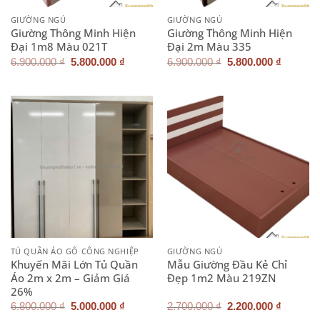
GIƯỜNG NGỦ
GIƯỜNG NGỦ
Giường Thông Minh Hiện
Giường Thông Minh Hiện
Đại 1m8 Màu 021T
Đại 2m Màu 335
Giá
Giá
Giá
Giá
6.900.000
₫
5.800.000
₫
6.900.000
₫
5.800.000
₫
gốc
hiện
gốc
hiện
là:
tại
là:
tại
6.900.000 ₫.
là:
6.900.000 ₫.
là:
5.800.000 ₫.
5.800.0
TỦ QUẦN ÁO GỖ CÔNG NGHIỆP
GIƯỜNG NGỦ
Khuyến Mãi Lớn Tủ Quần
Mẫu Giường Đầu Kẻ Chỉ
Áo 2m x 2m – Giảm Giá
Đẹp 1m2 Màu 219ZN
26%
Giá
Giá
Giá
Giá
6.800.000
₫
5.000.000
₫
2.700.000
₫
2.200.000
₫
gốc
hiện
gốc
hiện