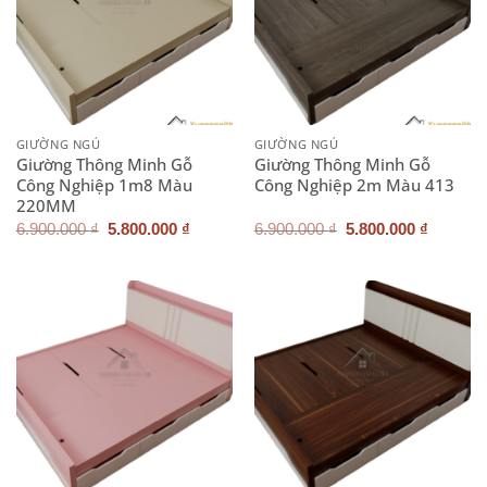
GIƯỜNG NGỦ
GIƯỜNG NGỦ
Giường Thông Minh Gỗ
Giường Thông Minh Gỗ
Công Nghiệp 1m8 Màu
Công Nghiệp 2m Màu 413
220MM
Giá
Giá
Giá
Giá
6.900.000
₫
5.800.000
₫
6.900.000
₫
5.800.000
₫
gốc
hiện
gốc
hiện
là:
tại
là:
tại
6.900.000 ₫.
là:
6.900.000 ₫.
là:
5.800.000 ₫.
5.800.0