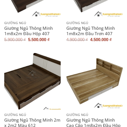
GIƯỜNG NGỦ
GIƯỜNG NGỦ
Giường Ngủ Thông Minh
Giường Ngủ Thông Minh
1m8x2m Đầu Hộp 407
1m8x2m Đầu Trơn 407
Giá
Giá
Giá
Giá
5.900.000
₫
5.500.000
₫
4.900.000
₫
4.500.000
₫
gốc
hiện
gốc
hiện
là:
tại
là:
tại
5.900.000 ₫.
là:
4.900.000 ₫.
là:
5.500.000 ₫.
4.500.0
GIƯỜNG NGỦ
GIƯỜNG NGỦ
Giường Ngủ Thông Minh 2m
Giường Ngủ Thông Minh
x 2m2 Màu 612
Cao Cấp 1m8x2m Đầu Hộp