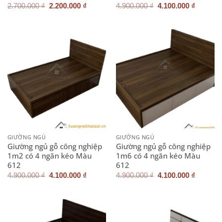
Giá
Giá
Giá
Giá
2.700.000
₫
2.200.000
₫
4.900.000
₫
4.100.000
₫
gốc
hiện
gốc
hiện
là:
tại
là:
tại
2.700.000 ₫.
là:
4.900.000 ₫.
là:
2.200.000 ₫.
4.100.0
GIƯỜNG NGỦ
GIƯỜNG NGỦ
Giường ngủ gỗ công nghiệp
Giường ngủ gỗ công nghiệp
1m2 có 4 ngăn kéo Màu
1m6 có 4 ngăn kéo Màu
612
612
Giá
Giá
Giá
Giá
4.900.000
₫
4.100.000
₫
4.900.000
₫
4.100.000
₫
gốc
hiện
gốc
hiện
là:
tại
là:
tại
4.900.000 ₫.
là:
4.900.000 ₫.
là:
4.100.000 ₫.
4.100.0