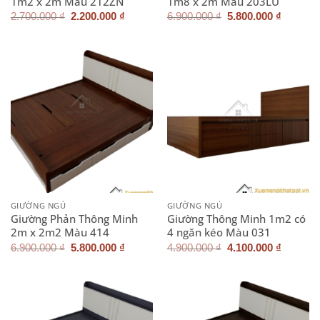
1m2 x 2m Màu 212ZN
1m8 x 2m Màu 203LU
Giá
Giá
Giá
Giá
2.700.000
₫
2.200.000
₫
6.900.000
₫
5.800.000
₫
gốc
hiện
gốc
hiện
là:
tại
là:
tại
2.700.000 ₫.
là:
6.900.000 ₫.
là:
2.200.000 ₫.
5.800.0
GIƯỜNG NGỦ
GIƯỜNG NGỦ
Giường Phản Thông Minh
Giường Thông Minh 1m2 có
2m x 2m2 Màu 414
4 ngăn kéo Màu 031
Giá
Giá
Giá
Giá
6.900.000
₫
5.800.000
₫
4.900.000
₫
4.100.000
₫
gốc
hiện
gốc
hiện
là:
tại
là:
tại
6.900.000 ₫.
là:
4.900.000 ₫.
là:
5.800.000 ₫.
4.100.0