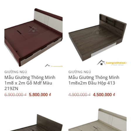
là:
tại
là:
tại
6.800.000 ₫.
là:
2.700.000 ₫.
là:
5.000.000 ₫.
2.200.0
GIƯỜNG NGỦ
GIƯỜNG NGỦ
Mẫu Giường Thông Minh
Mẫu Giường Thông Minh
1m8 x 2m Gỗ Mdf Màu
1m8x2m Đầu Hộp 413
219ZN
Giá
Giá
Giá
Giá
6.900.000
₫
5.800.000
₫
4.900.000
₫
4.500.000
₫
gốc
hiện
gốc
hiện
là:
tại
là:
tại
6.900.000 ₫.
là:
4.900.000 ₫.
là:
5.800.000 ₫.
4.500.0