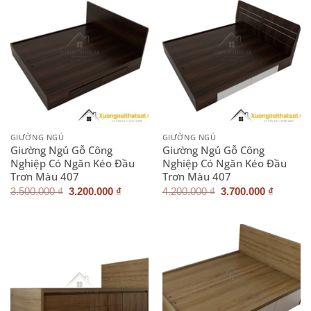
GIƯỜNG NGỦ
GIƯỜNG NGỦ
Giường Ngủ Gỗ Công
Giường Ngủ Gỗ Công
Nghiệp Có Ngăn Kéo Đầu
Nghiệp Có Ngăn Kéo Đầu
Trơn Màu 407
Trơn Màu 407
Giá
Giá
Giá
Giá
3.500.000
₫
3.200.000
₫
4.200.000
₫
3.700.000
₫
gốc
hiện
gốc
hiện
là:
tại
là:
tại
3.500.000 ₫.
là:
4.200.000 ₫.
là:
3.200.000 ₫.
3.700.0