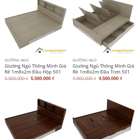
GIƯỜNG NGỦ
GIƯỜNG NGỦ
Giường Ngủ Thông Minh Giá
Giường Ngủ Thông Minh Giá
Rẻ 1m8x2m Đầu Hộp 501
Rẻ 1m8x2m Đầu Trơn 501
Giá
Giá
Giá
Giá
5.900.000
₫
5.500.000
₫
4.900.000
₫
4.500.000
₫
gốc
hiện
gốc
hiện
là:
tại
là:
tại
5.900.000 ₫.
là:
4.900.000 ₫.
là:
5.500.000 ₫.
4.500.0