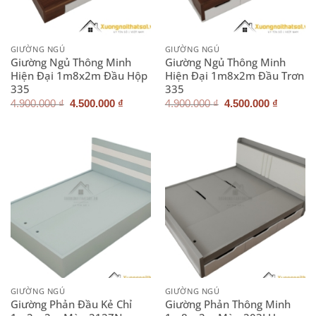
GIƯỜNG NGỦ
GIƯỜNG NGỦ
Giường Ngủ Thông Minh
Giường Ngủ Thông Minh
Hiện Đại 1m8x2m Đầu Hộp
Hiện Đại 1m8x2m Đầu Trơn
335
335
Giá
Giá
Giá
Giá
4.900.000
₫
4.500.000
₫
4.900.000
₫
4.500.000
₫
gốc
hiện
gốc
hiện
là:
tại
là:
tại
4.900.000 ₫.
là:
4.900.000 ₫.
là:
4.500.000 ₫.
4.500.0
GIƯỜNG NGỦ
GIƯỜNG NGỦ
Giường Phản Đầu Kẻ Chỉ
Giường Phản Thông Minh