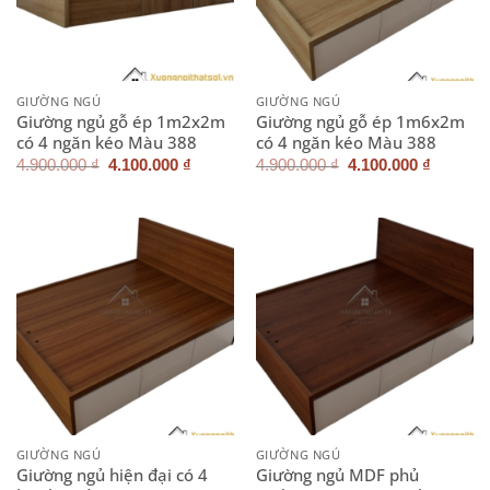
GIƯỜNG NGỦ
GIƯỜNG NGỦ
Giường ngủ gỗ ép 1m2x2m
Giường ngủ gỗ ép 1m6x2m
có 4 ngăn kéo Màu 388
có 4 ngăn kéo Màu 388
Giá
Giá
Giá
Giá
4.900.000
₫
4.100.000
₫
4.900.000
₫
4.100.000
₫
gốc
hiện
gốc
hiện
là:
tại
là:
tại
4.900.000 ₫.
là:
4.900.000 ₫.
là:
4.100.000 ₫.
4.100.0
GIƯỜNG NGỦ
GIƯỜNG NGỦ
Giường ngủ hiện đại có 4
Giường ngủ MDF phủ