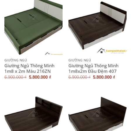
GIƯỜNG NGỦ
GIƯỜNG NGỦ
Giường Ngủ Thông Minh
Giường Ngủ Thông Minh
1m8 x 2m Màu 216ZN
1m8x2m Đầu Đệm 407
Giá
Giá
Giá
Giá
6.900.000
₫
5.800.000
₫
6.900.000
₫
5.800.000
₫
gốc
hiện
gốc
hiện
là:
tại
là:
tại
6.900.000 ₫.
là:
6.900.000 ₫.
là:
5.800.000 ₫.
5.800.0