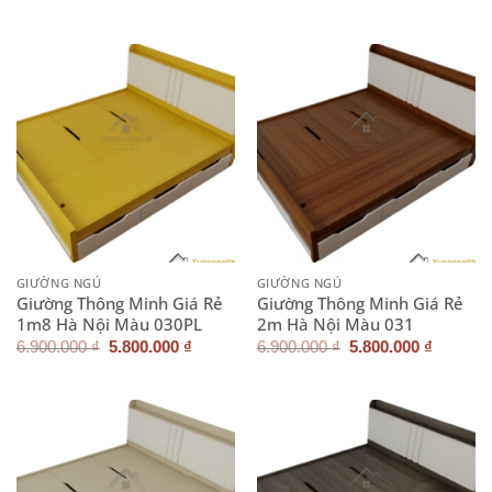
gốc
hiện
gốc
hiện
là:
tại
là:
tại
5.900.000 ₫.
là:
4.900.000 ₫.
là:
5.500.000 ₫.
4.500.0
GIƯỜNG NGỦ
GIƯỜNG NGỦ
Giường Thông Minh Giá Rẻ
Giường Thông Minh Giá Rẻ
1m8 Hà Nội Màu 030PL
2m Hà Nội Màu 031
Giá
Giá
Giá
Giá
6.900.000
₫
5.800.000
₫
6.900.000
₫
5.800.000
₫
gốc
hiện
gốc
hiện
là:
tại
là:
tại
6.900.000 ₫.
là:
6.900.000 ₫.
là:
5.800.000 ₫.
5.800.0