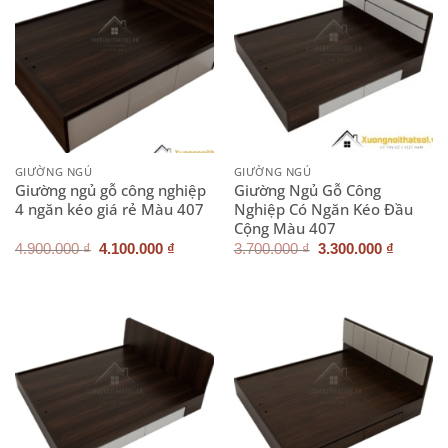
GIƯỜNG NGỦ
GIƯỜNG NGỦ
Giường ngủ gỗ công nghiệp
Giường Ngủ Gỗ Công
4 ngăn kéo giá rẻ Màu 407
Nghiệp Có Ngăn Kéo Đầu
Cộng Màu 407
Giá
Giá
Giá
Giá
4.900.000
₫
4.100.000
₫
3.700.000
₫
3.300.000
₫
gốc
hiện
gốc
hiện
là:
tại
là:
tại
4.900.000 ₫.
là:
3.700.000 ₫.
là:
4.100.000 ₫.
3.300.0