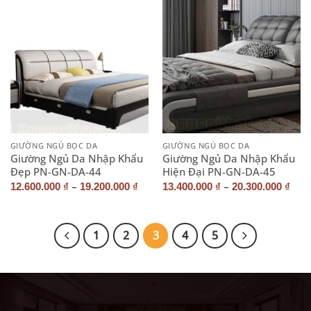
GIƯỜNG NGỦ BỌC DA
GIƯỜNG NGỦ BỌC DA
Giường Ngủ Da Nhập Khẩu
Giường Ngủ Da Nhập Khẩu
Đẹp PN-GN-DA-44
Hiện Đại PN-GN-DA-45
–
–
12.600.000
₫
19.200.000
₫
13.400.000
₫
20.300.000
₫
1
2
3
4
5