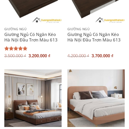
GIƯỜNG NGỦ
GIƯỜNG NGỦ
Giường Ngủ Có Ngăn Kéo
Giường Ngủ Có Ngăn Kéo
Hà Nội Đầu Trơn Màu 613
Hà Nội Đầu Trơn Màu 613
Giá
Giá
Giá
Giá
Được xếp
3.500.000
₫
3.200.000
₫
4.200.000
₫
3.700.000
₫
gốc
hiện
gốc
hiện
hạng
5.00
là:
tại
là:
tại
5 sao
3.500.000 ₫.
là:
4.200.000 ₫.
là:
3.200.000 ₫.
3.700.0