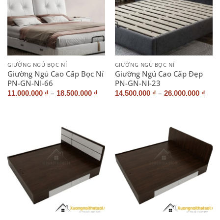
GIƯỜNG NGỦ BỌC NỈ
GIƯỜNG NGỦ BỌC NỈ
Giường Ngủ Cao Cấp Bọc Nỉ
Giường Ngủ Cao Cấp Đẹp
PN-GN-NI-66
PN-GN-NI-23
–
–
11.000.000
₫
18.500.000
₫
14.500.000
₫
26.000.000
₫