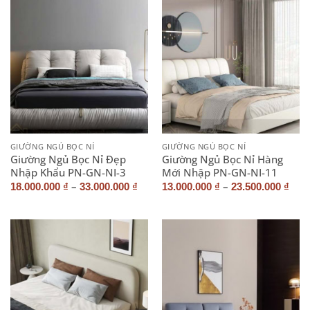
GIƯỜNG NGỦ BỌC NỈ
GIƯỜNG NGỦ BỌC NỈ
Giường Ngủ Bọc Nỉ Đẹp
Giường Ngủ Bọc Nỉ Hàng
Nhập Khẩu PN-GN-NI-3
Mới Nhập PN-GN-NI-11
–
–
18.000.000
₫
33.000.000
₫
13.000.000
₫
23.500.000
₫