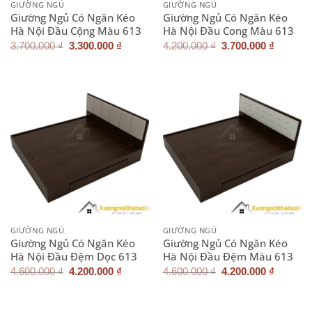
GIƯỜNG NGỦ
GIƯỜNG NGỦ
Giường Ngủ Có Ngăn Kéo
Giường Ngủ Có Ngăn Kéo
Hà Nội Đầu Cộng Màu 613
Hà Nội Đầu Cong Màu 613
Giá
Giá
Giá
Giá
3.700.000
₫
3.300.000
₫
4.200.000
₫
3.700.000
₫
gốc
hiện
gốc
hiện
là:
tại
là:
tại
3.700.000 ₫.
là:
4.200.000 ₫.
là:
3.300.000 ₫.
3.700.0
GIƯỜNG NGỦ
GIƯỜNG NGỦ
Giường Ngủ Có Ngăn Kéo
Giường Ngủ Có Ngăn Kéo
Hà Nội Đầu Đệm Dọc 613
Hà Nội Đầu Đệm Màu 613
Giá
Giá
Giá
Giá
4.600.000
₫
4.200.000
₫
4.600.000
₫
4.200.000
₫
gốc
hiện
gốc
hiện
là:
tại
là:
tại
4.600.000 ₫.
là:
4.600.000 ₫.
là:
4.200.000 ₫.
4.200.0