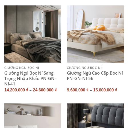
GIƯỜNG NGỦ BỌC NỈ
GIƯỜNG NGỦ BỌC NỈ
Giường Ngủ Bọc Nỉ Sang
Giường Ngủ Cao Cấp Bọc Nỉ
Trọng Nhập Khẩu PN-GN-
PN-GN-NI-56
NI-41
–
–
14.200.000
₫
24.600.000
₫
9.600.000
₫
15.600.000
₫