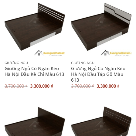
GIƯỜNG NGỦ
GIƯỜNG NGỦ
Giường Ngủ Có Ngăn Kéo
Giường Ngủ Có Ngăn Kéo
Hà Nội Đầu Kẻ Chỉ Màu 613
Hà Nội Đầu Táp Gỗ Màu
613
Giá
Giá
Giá
Giá
3.700.000
₫
3.300.000
₫
3.700.000
₫
3.300.000
₫
gốc
hiện
gốc
hiện
là:
tại
là:
tại
3.700.000 ₫.
là:
3.700.000 ₫.
là:
3.300.000 ₫.
3.300.0