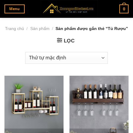
Bỏ
Menu
0
qua
nội
dung
Trang chủ
/
Sản phẩm
/
Sản phẩm được gắn thẻ “Tủ Rượu”
LỌC