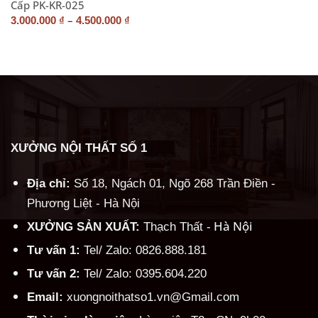
Cấp PK-KR-025
–
3.000.000
₫
4.500.000
₫
XƯỞNG NỘI THẤT SỐ 1
Địa chỉ:
Số 18, Ngách 01, Ngõ 268 Trần Điền -
Phương Liệt - Hà Nội
Hà Nội
XƯỞNG SẢN XUẤT:
Thạch Thất -
Tư vấn 1:
Tel/ Zalo: 0826.888.181
Tư vấn 2:
Tel/ Zalo: 0395.604.220
Email:
xuongnoithatso1.vn@Gmail.com