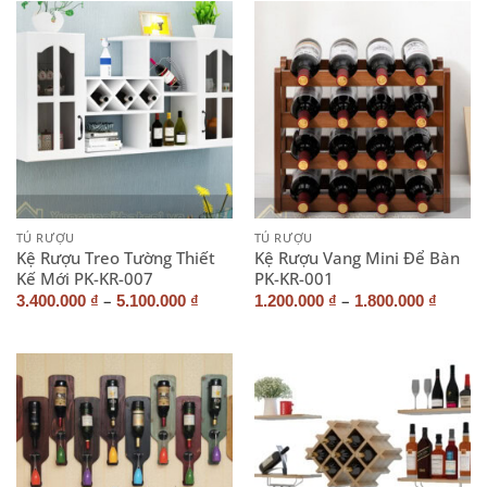
TỦ RƯỢU
TỦ RƯỢU
Kệ Rượu Treo Tường Thiết
Kệ Rượu Vang Mini Để Bàn
Kế Mới PK-KR-007
PK-KR-001
–
–
3.400.000
₫
5.100.000
₫
1.200.000
₫
1.800.000
₫