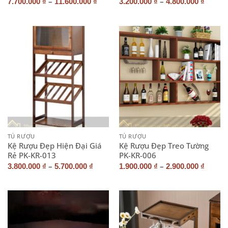
–
–
7.700.000
₫
11.600.000
₫
3.200.000
₫
4.800.000
₫
TỦ RƯỢU
TỦ RƯỢU
Kệ Rượu Đẹp Hiện Đại Giá
Kệ Rượu Đẹp Treo Tường
Rẻ PK-KR-013
PK-KR-006
–
–
3.800.000
₫
5.700.000
₫
1.900.000
₫
2.900.000
₫