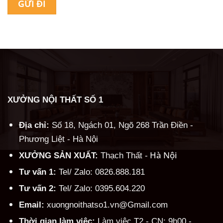
Alternative:
XƯỞNG NỘI THẤT SỐ 1
Địa chỉ:
Số 18, Ngách 01, Ngõ 268 Trần Điền -
Phương Liệt - Hà Nội
Hà Nội
XƯỞNG SẢN XUẤT:
Thạch Thất -
Tư vấn 1:
Tel/ Zalo: 0826.888.181
Tư vấn 2:
Tel/ Zalo: 0395.604.220
Email:
xuongnoithatso1.vn@Gmail.com
Thời gian làm việc:
Làm việc T2 - CN: 9h00 -