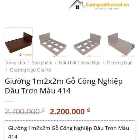
Trang chủ
/
Sản phẩm
/
Nội Thất Phòng Ngủ
/
Giường Ngủ
/
Giường Ngủ Giá Rẻ
Giường 1m2x2m Gỗ Công Nghiệp
Đầu Trơn Màu 414
Giá
Giá
₫
₫
2.700.000
2.200.000
gốc
hiện
là:
tại
Giường 1m2x2m Gỗ Công Nghiệp Đầu Trơn Màu
2.700.000 ₫.
là:
414