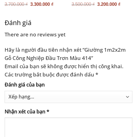
Giá
Giá
Giá
Giá
Được xếp
3.700.000
₫
3.300.000
₫
3.500.000
₫
3.200.000
₫
gốc
hiện
gốc
hiện
hạng
5.00
là:
tại
là:
tại
5 sao
3.700.000 ₫.
là:
3.500.000 ₫.
là:
.000 ₫.
3.300.000 ₫.
3.200.0
Đánh giá
There are no reviews yet
Hãy là người đầu tiên nhận xét “Giường 1m2x2m
Gỗ Công Nghiệp Đầu Trơn Màu 414”
Email của bạn sẽ không được hiển thị công khai.
Các trường bắt buộc được đánh dấu
*
Đánh giá của bạn
Nhận xét của bạn
*