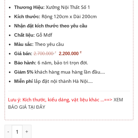
2.200.000 ₫.
Xưởng Nội Thất Số 1
Thương Hiệu:
Rộng 120cm x Dài 200cm
Kích thước:
Nhận đặt kích thước theo yêu cầu
Gỗ Mdf
Chất liệu:
Theo yêu cầu
Màu sắc:
₫
₫
Giá bán:
2.700.000
2.200.000
6 năm, bảo trì trọn đời.
Bảo hành:
khách hàng mua hàng lần đầu….
Giảm 5%
lắp đặt nội thành Hà Nội….
Miễn phí
Lưu ý: Kích thước, kiểu dáng, vật liệu khác …==>
XEM
BÁO GIÁ TẠI ĐÂY
Giường 1m2x2m Gỗ Công Nghiệp Đầu Trơn Màu 414 số l
Alternative: